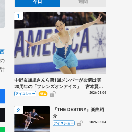
今日
週間
西
の
計
中野友加里さんら第1回メンバーが友情出演
20周年の「フレンズオンアイス」 宮本賢二
さん、有川梨絵さん、田村岳斗さんも
2026.08.06
アイスショー
NEW
『THE DESTINY』楽曲紹
介
2026.08.04
アイスショー