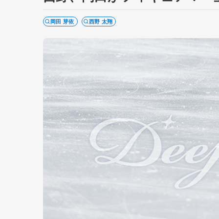
岡田 芽依
西野 太翔