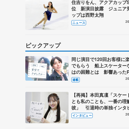
住吉りをん、アクアカップS
位 新演目披露 ジュニア
ップは西野太翔
20
ニュース
ピックアップ
同じ演目で120回お客様に
でもらう 船上スケーター
はの困難とは 影響あったP
キャプテン松永さんの存在
20
連載
【再掲】本田真凜「スケー
とも私のことも、一番の理
彼」 引退時の単独インタ
で語った競技人生や家族、
20
インタビュー
これからの夢…