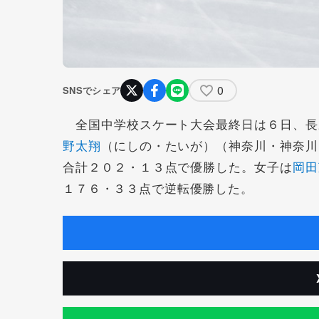
0
SNSでシェア
全国中学校スケート大会最終日は６日、長
野太翔
（にしの・たいが）（神奈川・神奈川
合計２０２・１３点で優勝した。女子は
岡田
１７６・３３点で逆転優勝した。