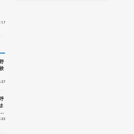
」
野村忠宏さんと対談
.17
野
験
.27
呼
ま
戦
.22