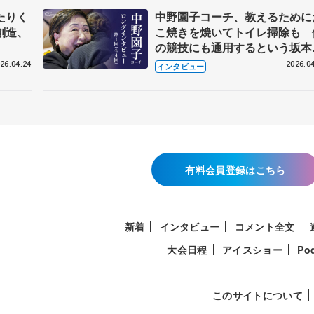
たりく
中野園子コーチ、教えるために
創造、
こ焼きを焼いてトイレ掃除も 
の競技にも通用するという坂本
織の筋肉
26.04.24
2026.04
インタビュー
有料会員登録はこちら
新着
インタビュー
コメント全文
大会日程
アイスショー
Po
このサイトについて