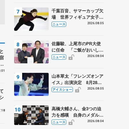
は不良のお兄さんも味方
に 小林芳子さんが振り返
千葉百音、サマーカップ欠
るスケート人生
場 世界フィギュア女子2
位
2026.08.05
ニュース
佐藤駿、上尾市のPR大使
に任命 「ご飯がおいし
と
く、住みやすいのが魅力」
宿
2026.08.04
ニュース
」
岡
.01
山本草太「フレンズオンア
イス」出演決定 8月28日
（金）2公演のみ 荒川静
2026.08.05
アイスショー
て
香さんプロデュース、20
シ
周年のアイスショー
高橋大輔さん、金3つの迫
.18
力を感嘆 自身のメダルは
「どちらに？」 〝リス兄
2026.08.04
ニュース
弟〟オリンピック3連覇の