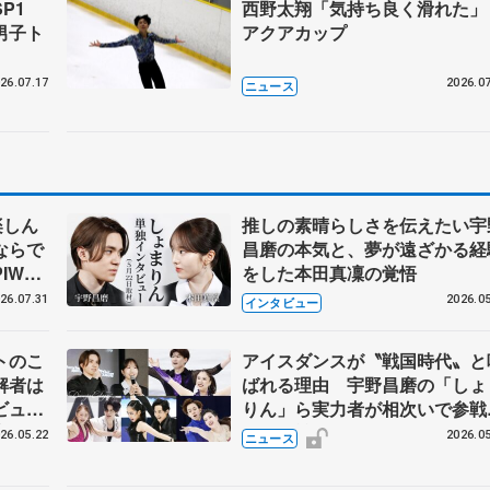
P1
西野太翔「気持ち良く滑れた
男子ト
アクアカップ
26.07.17
2026.07
ニュース
楽しん
推しの素晴らしさを伝えたい宇
ならで
昌磨の本気と、夢が遠ざかる経
IW前
をした本田真凜の覚悟
26.07.31
2026.05
インタビュー
トのこ
アイスダンスが〝戦国時代〟と
解者は
ばれる理由 宇野昌磨の「しょ
ビュー
りん」ら実力者が相次いで参
恋人、
国内の競争激化
26.05.22
2026.05
ニュース