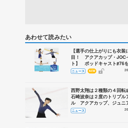
あわせて読みたい
【選手の仕上がりにも衣装
目！ アクアカップ・JOC
ト】 ポッドキャスト#76
20
ニュース
NEW
西野太翔は２種類の４回
石崎波奈は２度のトリプル
ル アクアカップ、ジュニ
フリー
20
ニュース