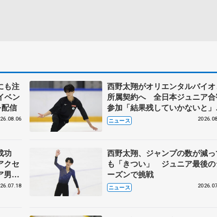
にも注
西野太翔がオリエンタルバイオ
イベン
所属契約へ 全日本ジュニア合
を配信
参加「結果残していかないと
講師はジェーソン・ブラウン、
26.08.06
2026.08
ニュース
万佑子は助言感謝
転成功
西野太翔、ジャンプの数が減っ
アクセ
も「きつい」 ジュニア最後の
ア男女
ーズンで挑戦
26.07.18
2026.07
ニュース