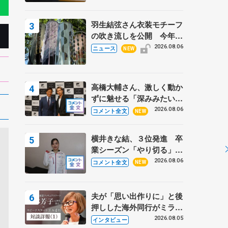
羽生結弦さん衣装モチーフ
の吹き流しを公開 今年は
「春よ、来い」、仙台の瑞
2026.08.06
ニュース
NEW
鳳殿
高橋大輔さん、激しく動か
ずに魅せる「深みみたいな
ものは出てきている？」
2026.08.06
コメント全文
NEW
〝兄さん〟と慕うレジェン
ド野村忠宏さんと和気あい
横井きな結、３位発進 卒
あい
業シーズン「やり切る」
【みなとアクルス杯SP】
2026.08.06
コメント全文
NEW
夫が「思い出作りに」と後
押しした海外同行がミラノ
まで… 繁華街のリンクで
2026.08.05
インタビュー