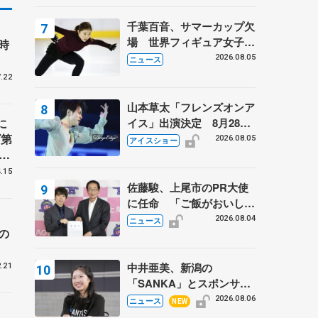
千葉百音、サマーカップ欠
場 世界フィギュア女子2
時
位
2026.08.05
ニュース
.22
山本草太「フレンズオンア
イス」出演決定 8月28日
に
（金）2公演のみ 荒川静
ズ第
2026.08.05
アイスショー
香さんプロデュース、20
26
周年のアイスショー
連
.15
佐藤駿、上尾市のPR大使
に任命 「ご飯がおいし
く、住みやすいのが魅力」
2026.08.04
ニュース
の
中井亜美、新潟の
.21
「SANKA」とスポンサー
契約 「全力で応援」とコ
2026.08.06
ニュース
NEW
メント