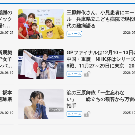
感謝の
三原舞依さん、小児患者にエー
メック
ル 兵庫県立こども病院で現役
場1周
代の難病語る
26.07.27
2026.07
ニュース
所属契
GPファイナルは12月10～13日
ア女子
中国・重慶 NHK杯はシリー
ンバサ
6戦、11月27～29日に東京 20
～27年シーズン、国際スケート
26.06.19
2026.04
ニュース
盟発表
 坂本
涙の三原舞依「一生忘れな
磋琢磨
い」 総立ちの観客から万雷
拍手
26.02.19
2025.12
ニュース