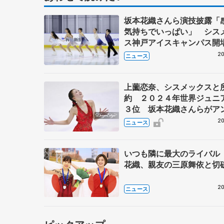
坂本花織さんら演技披露「
気持ちでいっぱい」 シス
ス神戸アイスキャンパス開
年イベント
20
ニュース
上薗恋奈、シスメックスと
約 ２０２４年世界ジュニ
３位 坂本花織さんらがア
ダーで在籍
20
ニュース
いつも隣に最大のライバル
花織、親友の三原舞依と切
20
ニュース