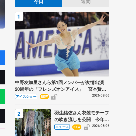
今日
週間
中野友加里さんら第1回メンバーが友情出演
20周年の「フレンズオンアイス」 宮本賢二
さん、有川梨絵さん、田村岳斗さんも
2026.08.06
アイスショー
NEW
羽生結弦さん衣装モチーフ
の吹き流しを公開 今年は
「春よ、来い」、仙台の瑞
2026.08.06
ニュース
NEW
鳳殿