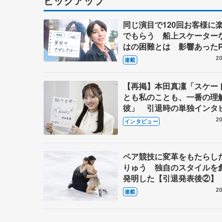
ピックアップ
同じ演目で120回お客様に
でもらう 船上スケーター
はの困難とは 影響あったP
キャプテン松永さんの存在
20
連載
【再掲】本田真凜「スケー
とも私のことも、一番の理
彼」 引退時の単独インタ
で語った競技人生や家族、
20
インタビュー
これからの夢…
ペア競技に変革をもたらし
りゅう 独自のスタイルを
発明した【引退発表後②】
20
連載