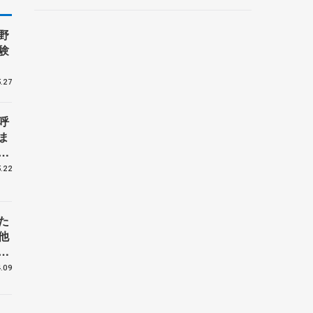
野
験
.27
呼
ま
戦
.22
た
他
花
.09