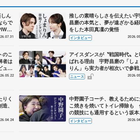
楽しん
推しの素晴らしさを伝えたい宇
ならで
昌磨の本気と、夢が遠ざかる経
IW前
をした本田真凜の覚悟
26.07.31
2026.05
インタビュー
トのこ
アイスダンスが〝戦国時代〟と
解者は
ばれる理由 宇野昌磨の「しょ
ビュー
りん」ら実力者が相次いで参
恋人、
国内の競争激化
26.05.22
2026.05
ニュース
たりく
中野園子コーチ、教えるために
創造、
こ焼きを焼いてトイレ掃除も 
の競技にも通用するという坂本
織の筋肉
26.04.24
2026.04
インタビュー