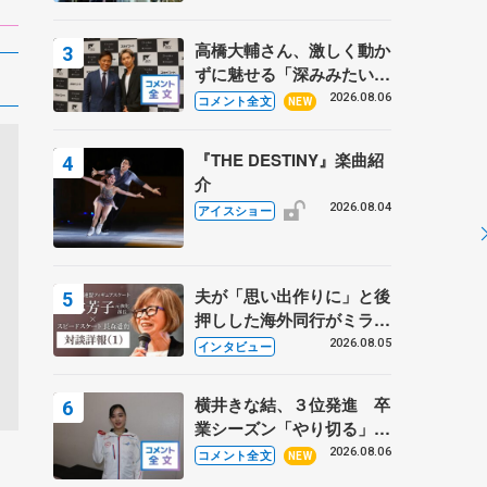
高橋大輔さん、激しく動か
ずに魅せる「深みみたいな
ものは出てきている？」
2026.08.06
コメント全文
NEW
〝兄さん〟と慕うレジェン
ド野村忠宏さんと和気あい
『THE DESTINY』楽曲紹
あい
介
2026.08.04
アイスショー
夫が「思い出作りに」と後
押しした海外同行がミラノ
まで… 繁華街のリンクで
2026.08.05
インタビュー
は不良のお兄さんも味方
に 小林芳子さんが振り返
横井きな結、３位発進 卒
るスケート人生
業シーズン「やり切る」
【みなとアクルス杯SP】
2026.08.06
コメント全文
NEW