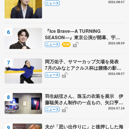
代表謝辞
2026.08.07
ニュース
『Ice Brave―A TURNING
SEASON―』東京公演が開幕、宇野
昌磨の『Ice Brave』にかける思いを
2026.08.09
ニュース
NEW
知る記事 5選
岡万佑子、サマーカップ欠場を発表
7月のみなとアクルス杯は腰痛の影響
で
2026.08.07
ニュース
羽生結弦さん、珠玉の衣装を展示 伊
藤聡美さん制作の一点もの、矢口亨さ
んが撮影
2026.07.24
ニュース
夫が「思い出作りに」と後押しした海