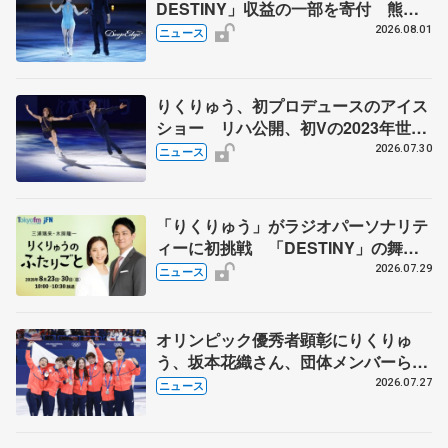
DESTINY」収益の一部を寄付 熊本
地震、被災者支援
2026.08.01
ニュース
りくりゅう、初プロデュースのアイス
ショー リハ公開、初Vの2023年世界
選手権のSP披露 ハゼボロ、チョク
2026.07.30
ニュース
ベイら豪華メンバーが来日
「りくりゅう」がラジオパーソナリテ
ィーに初挑戦 「DESTINY」の舞台
裏エピソードも
2026.07.29
ニュース
オリンピック優秀者顕彰にりくりゅ
う、坂本花織さん、団体メンバーら
8月7日に文科省が表彰式、ブルーノ・
2026.07.27
ニュース
マルコット、中野園子らコーチも