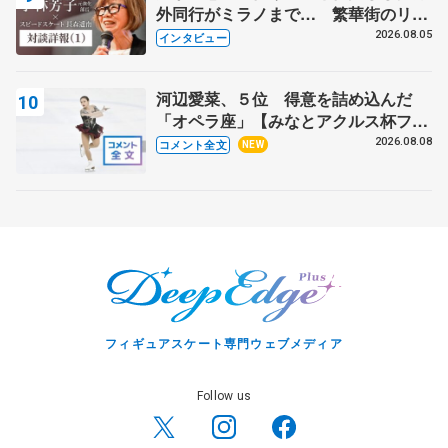
外同行がミラノまで… 繁華街のリン
クでは不良のお兄さんも味方に 小林
2026.08.05
インタビュー
芳子さんが振り返るスケート人生
河辺愛菜、５位 得意を詰め込んだ
「オペラ座」【みなとアクルス杯フリ
ー】
2026.08.08
コメント全文
NEW
フィギュアスケート専門ウェブメディア
Follow us