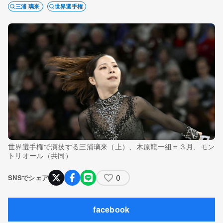
三浦 璃来
世界選手権
世界選手権で演技する三浦璃来（上）、木原龍一組＝３月、モン
トリオール（共同）
0
SNSでシェア
facebook