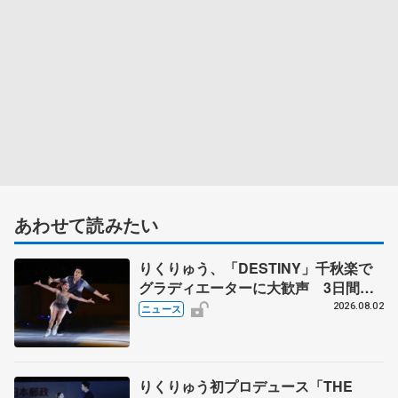
あわせて読みたい
りくりゅう、「DESTINY」千秋楽で
グラディエーターに大歓声 3日間の
計4公演で延べ約１万8千人動員、三浦
2026.08.02
ニュース
璃来さん感極まる
りくりゅう初プロデュース「THE