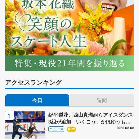
アクセスランキング
今日
週間
紀平梨花、西山真瑚組らアイスダンス
3組が追加 いくこう、かほゆうも、
木下グループ杯
2026.08.08
ニュース
NEW