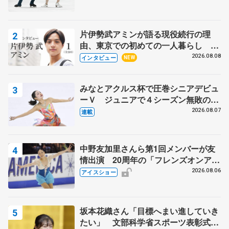
片伊勢武アミンが語る現役続行の理
由、東京での初めての一人暮らし 注
目スケーターの「今」に迫る
2026.08.08
インタビュー
NEW
みなとアクルス杯で圧巻シニアデビュ
ーＶ ジュニアで４シーズン無敗の島
田麻央
2026.08.07
連載
中野友加里さんら第1回メンバーが友
情出演 20周年の「フレンズオンアイ
ス」 宮本賢二さん、有川梨絵さん、
2026.08.06
アイスショー
田村岳斗さんも
坂本花織さん「目標へまい進していき
たい」 文部科学省スポーツ表彰式で