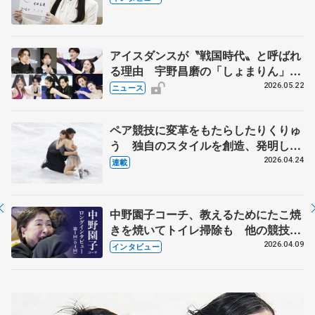
人生や家族、恋人、これからの夢…
アイスダンスが〝戦国時代〟と呼ばれ
る理由 宇野昌磨の「しょまりん」ら
実力者が相次いで参戦 国内の競争激
2026.05.22
ニュース
化
ペア競技に変革をもたらしたりくりゅ
う 独自のスタイルを創造、発明した
【引退発表後②】
2026.04.24
連載
中野園子コーチ、教えるためにたこ焼
きを焼いてトイレ掃除も 他の競技に
も通用するという坂本花織の筋肉
2026.04.09
インタビュー