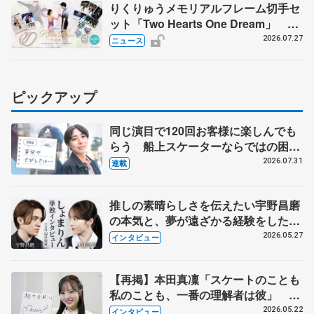
りくりゅうメモリアルフレーム切手セ
ット「Two Hearts One Dream」 受
注生産、7月29日受け付け開始
2026.07.27
ニュース
ピックアップ
同じ演目で120回お客様に楽しんでも
らう 船上スケーターならではの困難
とは 影響あったPIW前キャプテン松
2026.07.31
連載
永さんの存在
推しの素晴らしさを伝えたい宇野昌磨
の本気と、夢が遠ざかる経験をした本
田真凜の覚悟
2026.05.27
インタビュー
【再掲】本田真凜「スケートのことも
私のことも、一番の理解者は彼」 引
退時の単独インタビューで語った競技
2026.05.22
インタビュー