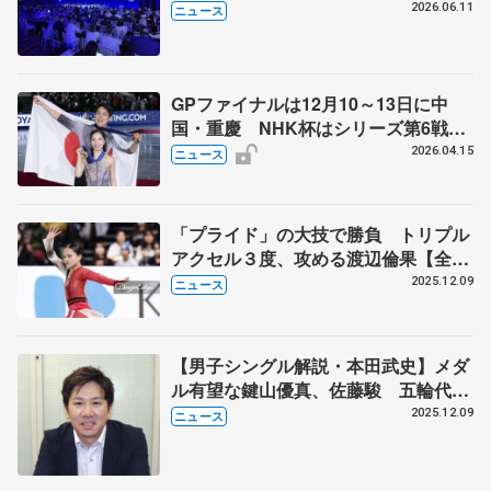
会で発言「スケーター見たいファンに
2026.06.11
ニュース
ふさわしいリターンを」
GPファイナルは12月10～13日に中
国・重慶 NHK杯はシリーズ第6戦、
11月27～29日に東京 2026～27年シ
2026.04.15
ニュース
ーズン、国際スケート連盟発表
「プライド」の大技で勝負 トリプル
アクセル３度、攻める渡辺倫果【全日
本フィギュア直前連載②】
2025.12.09
ニュース
【男子シングル解説・本田武史】メダ
ル有望な鍵山優真、佐藤駿 五輪代表
３枠目争いは三浦佳生か友野一希か
2025.12.09
ニュース