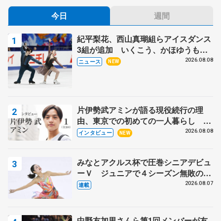
今日
週間
紀平梨花、西山真瑚組らアイスダンス
3組が追加 いくこう、かほゆうも、
木下グループ杯
2026.08.08
ニュース
NEW
片伊勢武アミンが語る現役続行の理
由、東京での初めての一人暮らし 注
目スケーターの「今」に迫る
2026.08.08
インタビュー
NEW
みなとアクルス杯で圧巻シニアデビュ
ーＶ ジュニアで４シーズン無敗の島
田麻央
2026.08.07
連載
中野友加里さんら第1回メンバーが友