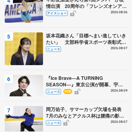
情出演 20周年の「フレンズオンアイ
ス」 宮本賢二さん、有川梨絵さん、
2026.08.06
アイスショー
田村岳斗さんも
坂本花織さん「目標へまい進していき
たい」 文部科学省スポーツ表彰式で
代表謝辞
2026.08.07
ニュース
『Ice Brave―A TURNING
SEASON―』東京公演が開幕、宇野
昌磨の『Ice Brave』にかける思いを
2026.08.09
ニュース
NEW
知る記事 5選
岡万佑子、サマーカップ欠場を発表
7月のみなとアクルス杯は腰痛の影響
で
2026.08.07
ニュース