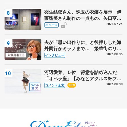
羽生結弦さん、珠玉の衣装を展示 伊
藤聡美さん制作の一点もの、矢口亨さ
んが撮影
2026.07.24
ニュース
夫が「思い出作りに」と後押しした海
外同行がミラノまで… 繁華街のリン
クでは不良のお兄さんも味方に 小林
2026.08.05
インタビュー
芳子さんが振り返るスケート人生
河辺愛菜、５位 得意を詰め込んだ
「オペラ座」【みなとアクルス杯フリ
ー】
2026.08.08
コメント全文
NEW