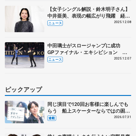
【女子シングル解説・鈴木明子さん】
中井亜美、表現の幅広がり飛躍 経験
生かした坂本花織
2025.12.08
ニュース
中田璃士がスロージャンプに成功
GPファイナル・エキシビション り
くりゅう迫力の滑り 中井亜美、鍵山
2025.12.07
ニュース
優真らも舞う
ピックアップ
同じ演目で120回お客様に楽しんでも
らう 船上スケーターならではの困難
とは 影響あったPIW前キャプテン松
2026.07.31
連載
永さんの存在