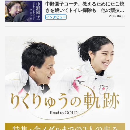
中野園子コーチ、教えるためにたこ焼
きを焼いてトイレ掃除も 他の競技に
も通用するという坂本花織の筋肉
2026.04.09
インタビュー