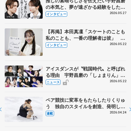
推しの素晴らしさを伝えたい宇野昌磨
の本気と、夢が遠ざかる経験をした本
田真凜の覚悟
2026.05.27
インタビュー
【再掲】本田真凜「スケートのことも
私のことも、一番の理解者は彼」 引
退時の単独インタビューで語った競技
2026.05.22
インタビュー
人生や家族、恋人、これからの夢…
アイスダンスが〝戦国時代〟と呼ばれ
る理由 宇野昌磨の「しょまりん」ら
実力者が相次いで参戦 国内の競争激
2026.05.22
ニュース
化
ペア競技に変革をもたらしたりくりゅ
う 独自のスタイルを創造、発明した
【引退発表後②】
2026.04.24
連載