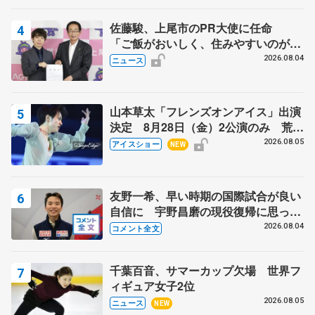
佐藤駿、上尾市のPR大使に任命
「ご飯がおいしく、住みやすいのが魅
力」
2026.08.04
ニュース
山本草太「フレンズオンアイス」出演
決定 8月28日（金）2公演のみ 荒川
静香さんプロデュース、20周年のアイ
2026.08.05
アイスショー
NEW
スショー
友野一希、早い時期の国際試合が良い
自信に 宇野昌磨の現役復帰に思って
いること 【アジアンオープントロフ
2026.08.04
コメント全文
ィーフリー後】
千葉百音、サマーカップ欠場 世界フ
ィギュア女子2位
2026.08.05
ニュース
NEW