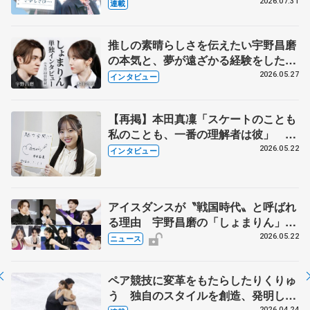
とは 影響あったPIW前キャプテン松
2026.07.31
連載
永さんの存在
推しの素晴らしさを伝えたい宇野昌磨
の本気と、夢が遠ざかる経験をした本
田真凜の覚悟
2026.05.27
インタビュー
【再掲】本田真凜「スケートのことも
私のことも、一番の理解者は彼」 引
退時の単独インタビューで語った競技
2026.05.22
インタビュー
人生や家族、恋人、これからの夢…
アイスダンスが〝戦国時代〟と呼ばれ
る理由 宇野昌磨の「しょまりん」ら
実力者が相次いで参戦 国内の競争激
2026.05.22
ニュース
化
ペア競技に変革をもたらしたりくりゅ
う 独自のスタイルを創造、発明した
2026.04.24