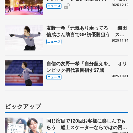
開催 来年1～2月、札幌・大通公園に
2025.12.12
ニュース
オープンの屋外リンクで
友野一希「元気あり余ってる」 織田
信成さん助言でGP初優勝狙う スケ
ートアメリカ公式練習
2025.11.14
ニュース
自信の友野一希「自分超えを」 オリ
ンピック初代表目指す27歳
2025.10.31
ニュース
ピックアップ
同じ演目で120回お客様に楽しんでも
らう 船上スケーターならではの困難