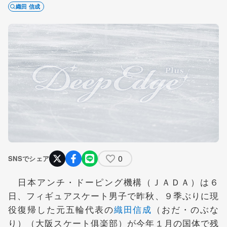
織田 信成
0
SNSでシェア
日本アンチ・ドーピング機構（ＪＡＤＡ）は６
日、フィギュアスケート男子で昨秋、９季ぶりに現
役復帰した元五輪代表の
織田信成
（おだ・のぶな
り）（大阪スケート俱楽部）が今年１月の国体で残