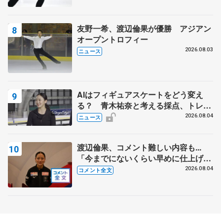
友野一希、渡辺倫果が優勝 アジアン
オープントロフィー
2026.08.03
ニュース
AIはフィギュアスケートをどう変え
る？ 青木祐奈と考える採点、トレー
ニングの未来
2026.08.04
ニュース
渡辺倫果、コメント難しい内容も...
「今までにないくらい早めに仕上げら
れている」 【アジアンオープントロ
2026.08.04
コメント全文
フィー女子フリー】