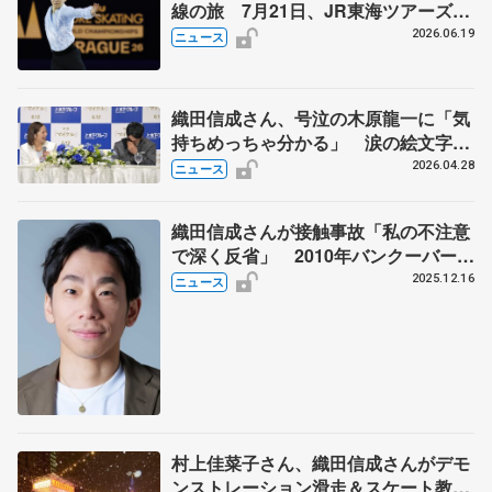
線の旅 7月21日、JR東海ツアーズが
「THE REVUE ON SHINKANSEN」
2026.06.19
ニュース
を運行
織田信成さん、号泣の木原龍一に「気
持ちめっちゃ分かる」 涙の絵文字で
引退りくりゅうペアねぎらう
2026.04.28
ニュース
織田信成さんが接触事故「私の不注意
で深く反省」 2010年バンクーバー冬
季オリンピック代表
2025.12.16
ニュース
村上佳菜子さん、織田信成さんがデモ
ンストレーション滑走＆スケート教室