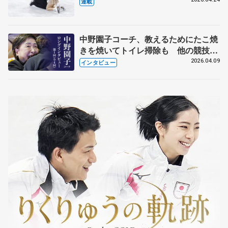
【引退発表後②】
連載
中野園子コーチ、教えるためにたこ焼
きを焼いてトイレ掃除も 他の競技に
も通用するという坂本花織の筋肉
2026.04.09
インタビュー