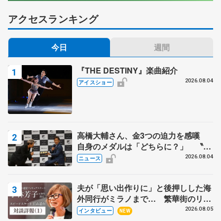
アクセスランキング
今日
週間
『THE DESTINY』楽曲紹介
2026.08.04
アイスショー
高橋大輔さん、金3つの迫力を感嘆
自身のメダルは「どちらに？」 〝リ
ス兄弟〟オリンピック3連覇の野村忠
2026.08.04
ニュース
宏さんと対談
夫が「思い出作りに」と後押しした海
外同行がミラノまで… 繁華街のリン
クでは不良のお兄さんも味方に 小林
2026.08.05
インタビュー
NEW
芳子さんが振り返るスケート人生