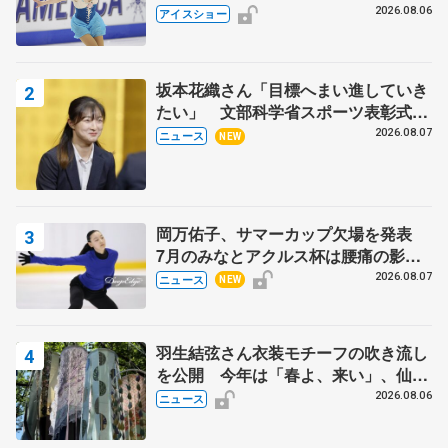
ス」 宮本賢二さん、有川梨絵さん、
2026.08.06
アイスショー
田村岳斗さんも
坂本花織さん「目標へまい進していき
たい」 文部科学省スポーツ表彰式で
代表謝辞
2026.08.07
ニュース
NEW
岡万佑子、サマーカップ欠場を発表
7月のみなとアクルス杯は腰痛の影響
で
2026.08.07
ニュース
NEW
羽生結弦さん衣装モチーフの吹き流し
を公開 今年は「春よ、来い」、仙台
の瑞鳳殿
2026.08.06
ニュース