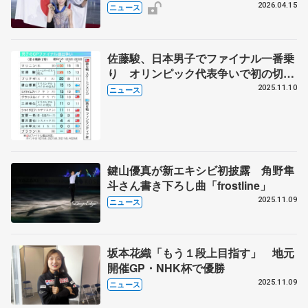
11月27～29日に東京 2026～27年シ
2026.04.15
ニュース
ーズン、国際スケート連盟発表
佐藤駿、日本男子でファイナル一番乗
り オリンピック代表争いで初の切符
へ前進
2025.11.10
ニュース
鍵山優真が新エキシビ初披露 角野隼
斗さん書き下ろし曲「frostline」
2025.11.09
ニュース
坂本花織「もう１段上目指す」 地元
開催GP・NHK杯で優勝
2025.11.09
ニュース