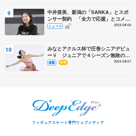
中井亜美、新潟の「SANKA」とスポ
ンサー契約 「全力で応援」とコメン
ト
2026.08.06
ニュース
みなとアクルス杯で圧巻シニアデビュ
ーＶ ジュニアで４シーズン無敗の島
田麻央
2026.08.07
連載
NEW
フィギュアスケート専門ウェブメディア