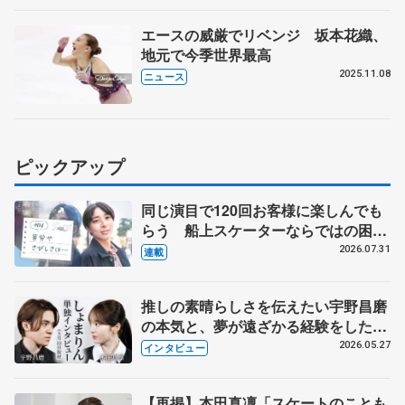
エースの威厳でリベンジ 坂本花織、
地元で今季世界最高
2025.11.08
ニュース
ピックアップ
同じ演目で120回お客様に楽しんでも
らう 船上スケーターならではの困難
とは 影響あったPIW前キャプテン松
2026.07.31
連載
永さんの存在
推しの素晴らしさを伝えたい宇野昌磨
の本気と、夢が遠ざかる経験をした本
田真凜の覚悟
2026.05.27
インタビュー
【再掲】本田真凜「スケートのことも