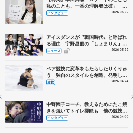
私のことも、一番の理解者は彼」 引
退時の単独インタビューで語った競技
2026.05.22
インタビュー
人生や家族、恋人、これからの夢…
アイスダンスが〝戦国時代〟と呼ばれ
る理由 宇野昌磨の「しょまりん」ら
実力者が相次いで参戦 国内の競争激
2026.05.22
ニュース
化
ペア競技に変革をもたらしたりくりゅ
う 独自のスタイルを創造、発明した
【引退発表後②】
2026.04.24
連載
中野園子コーチ、教えるためにたこ焼
きを焼いてトイレ掃除も 他の競技に
も通用するという坂本花織の筋肉
2026.04.09
インタビュー