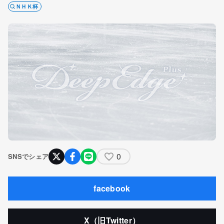
ＮＨＫ杯
0
SNSでシェア
facebook
X（旧Twitter）