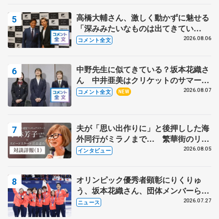
高橋大輔さん、激しく動かずに魅せる
「深みみたいなものは出てきてい
る？」 〝兄さん〟と慕うレジェンド
2026.08.06
コメント全文
野村忠宏さんと和気あいあい
中野先生に似てきている？坂本花織さ
ん 中井亜美はクリケットのサマーキ
ャンプに 島田麻央はたくさん試合に
2026.08.07
コメント全文
NEW
出て国際大会へ【文部科学省スポーツ
表彰式】
夫が「思い出作りに」と後押しした海
外同行がミラノまで… 繁華街のリン
クでは不良のお兄さんも味方に 小林
2026.08.05
インタビュー
芳子さんが振り返るスケート人生
オリンピック優秀者顕彰にりくりゅ
う、坂本花織さん、団体メンバーら
8月7日に文科省が表彰式、ブルーノ・
2026.07.27
ニュース
マルコット、中野園子らコーチも