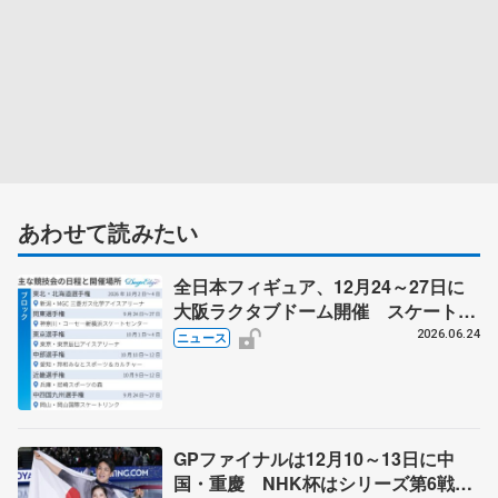
あわせて読みたい
全日本フィギュア、12月24～27日に
大阪ラクタブドーム開催 スケート連
盟の新シーズン日程
2026.06.24
ニュース
GPファイナルは12月10～13日に中
国・重慶 NHK杯はシリーズ第6戦、