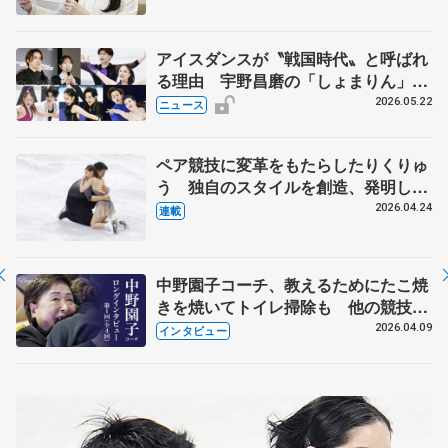
アイスダンスが〝戦国時代〟と呼ばれ
る理由 宇野昌磨の「しょまりん」ら
実力者が相次いで参戦 国内の競争激
2026.05.22
ニュース
化
ペア競技に変革をもたらしたりくりゅ
う 独自のスタイルを創造、発明した
【引退発表後②】
2026.04.24
連載
中野園子コーチ、教えるためにたこ焼
きを焼いてトイレ掃除も 他の競技に
も通用するという坂本花織の筋肉
2026.04.09
インタビュー