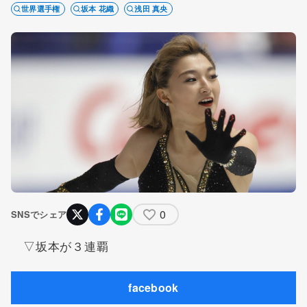
世界選手権
坂本 花織
浅田 真央
0
SNSでシェア
▽坂本が３連覇
facebook