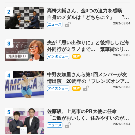
高橋大輔さん、金3つの迫力を感嘆
自身のメダルは「どちらに？」 〝リ
ス兄弟〟オリンピック3連覇の野村忠
2026.08.04
ニュース
宏さんと対談
夫が「思い出作りに」と後押しした海
外同行がミラノまで… 繁華街のリン
クでは不良のお兄さんも味方に 小林
2026.08.05
インタビュー
NEW
芳子さんが振り返るスケート人生
中野友加里さんら第1回メンバーが友
情出演 20周年の「フレンズオンアイ
ス」 宮本賢二さん、有川梨絵さん、
2026.08.06
アイスショー
NEW
田村岳斗さんも
佐藤駿、上尾市のPR大使に任命
「ご飯がおいしく、住みやすいのが魅
力」
2026.08.04
ニュース