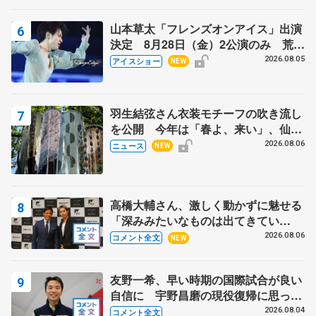
山本草太「フレンズオンアイス」出演
決定 8月28日（金）2公演のみ 荒川
静香さんプロデュース、20周年のアイ
2026.08.05
アイスショー
NEW
スショー
羽生結弦さん衣装モチーフの吹き流し
を公開 今年は「春よ、来い」、仙台
の瑞鳳殿
2026.08.06
ニュース
NEW
高橋大輔さん、激しく動かずに魅せる
「深みみたいなものは出てきてい
る？」 〝兄さん〟と慕うレジェンド
2026.08.06
コメント全文
NEW
野村忠宏さんと和気あいあい
友野一希、早い時期の国際試合が良い
自信に 宇野昌磨の現役復帰に思って
いること 【アジアンオープントロフ
2026.08.04
コメント全文