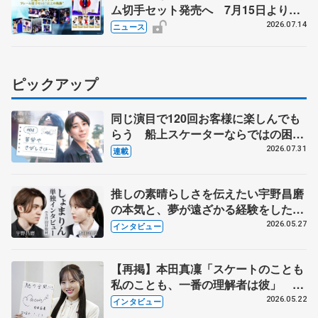
ム切手セット発売へ 7月15日より申
込受付開始
2026.07.14
ニュース
ピックアップ
同じ演目で120回お客様に楽しんでも
らう 船上スケーターならではの困難
とは 影響あったPIW前キャプテン松
2026.07.31
連載
永さんの存在
推しの素晴らしさを伝えたい宇野昌磨
の本気と、夢が遠ざかる経験をした本
田真凜の覚悟
2026.05.27
インタビュー
【再掲】本田真凜「スケートのことも
私のことも、一番の理解者は彼」 引
退時の単独インタビューで語った競技
2026.05.22
インタビュー
人生や家族、恋人、これからの夢…