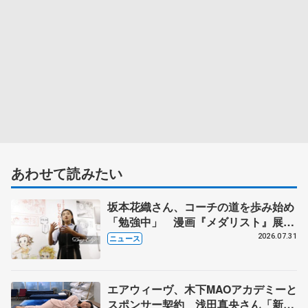
あわせて読みたい
坂本花織さん、コーチの道を歩み始め
「勉強中」 漫画『メダリスト』展覧
会で子どもたちにエール
2026.07.31
ニュース
エアウィーヴ、木下MAOアカデミーと
スポンサー契約 浅田真央さん「新た