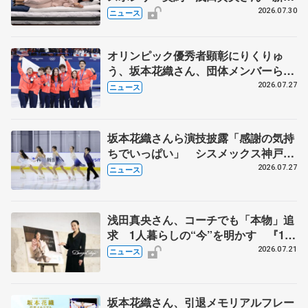
な挑戦にも寄り添っていただけること
2026.07.30
ニュース
に心強さ」
オリンピック優秀者顕彰にりくりゅ
う、坂本花織さん、団体メンバーら
8月7日に文科省が表彰式、ブルーノ・
2026.07.27
ニュース
マルコット、中野園子らコーチも
坂本花織さんら演技披露「感謝の気持
ちでいっぱい」 シスメックス神戸ア
イスキャンパス開場1周年イベント
2026.07.27
ニュース
浅田真央さん、コーチでも「本物」追
求 1人暮らしの“今”を明かす 『1秒
タオル』ホットマンのブランドアンバ
2026.07.21
ニュース
サダー就任
坂本花織さん、引退メモリアルフレー