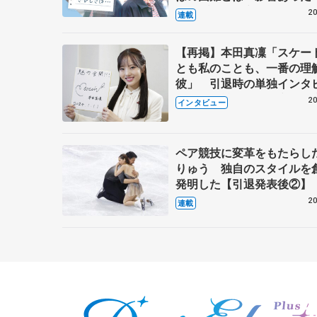
キャプテン松永さんの存在
20
連載
【再掲】本田真凜「スケー
とも私のことも、一番の理
彼」 引退時の単独インタ
で語った競技人生や家族、
20
インタビュー
これからの夢…
ペア競技に変革をもたらし
りゅう 独自のスタイルを
発明した【引退発表後②】
20
連載