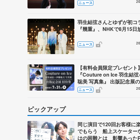
ー
20
ニュース
羽生結弦さんとゆずが初
『幾重』、NHKで8月15日
20
ニュース
【有料会員限定プレゼント
『Couture on Ice 羽生結
聡美 写真集』 出版記念展
券を5名様に
20
ニュース
ピックアップ
同じ演目で120回お客様に
でもらう 船上スケーター
はの困難とは 影響あったP