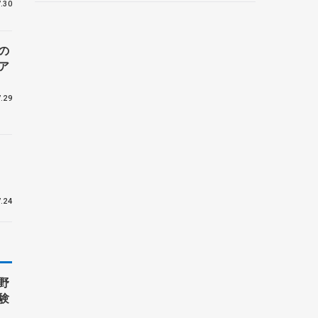
.30
野村忠宏さんと対談
の
ア
演
.29
.24
野
験