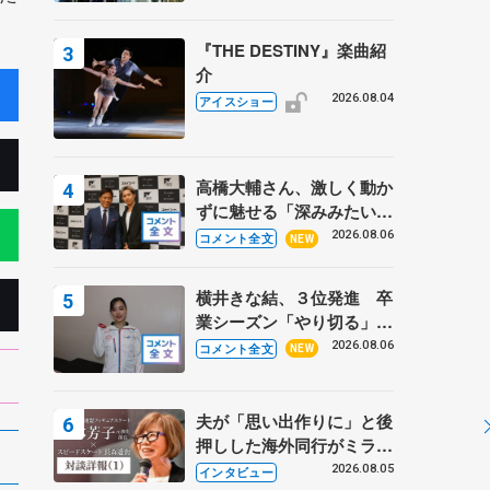
『THE DESTINY』楽曲紹
介
2026.08.04
アイスショー
高橋大輔さん、激しく動か
ずに魅せる「深みみたいな
ものは出てきている？」
2026.08.06
コメント全文
NEW
〝兄さん〟と慕うレジェン
ド野村忠宏さんと和気あい
横井きな結、３位発進 卒
あい
業シーズン「やり切る」
【みなとアクルス杯SP】
2026.08.06
コメント全文
NEW
夫が「思い出作りに」と後
押しした海外同行がミラノ
まで… 繁華街のリンクで
2026.08.05
インタビュー