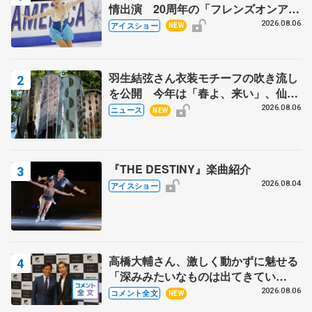
情出演 20周年の「フレンズオンアイ
ス」 宮本賢二さん、有川梨絵さん、
2026.08.06
アイスショー
NEW
田村岳斗さんも
羽生結弦さん衣装モチーフの吹き流し
を公開 今年は「春よ、来い」、仙台
の瑞鳳殿
2026.08.06
ニュース
NEW
『THE DESTINY』楽曲紹介
2026.08.04
アイスショー
高橋大輔さん、激しく動かずに魅せる
「深みみたいなものは出てきてい
る？」 〝兄さん〟と慕うレジェンド
2026.08.06
コメント全文
NEW
野村忠宏さんと和気あいあい