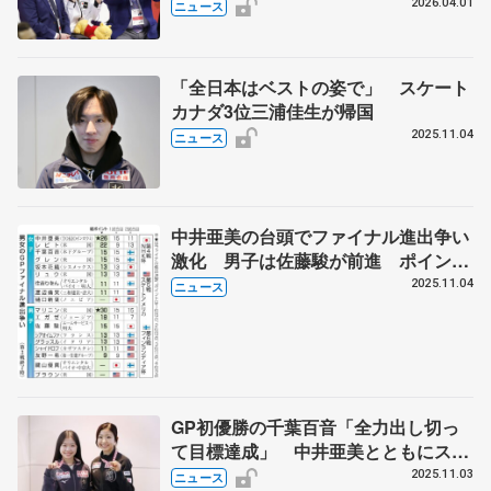
2026.04.01
ニュース
「全日本はベストの姿で」 スケート
カナダ3位三浦佳生が帰国
2025.11.04
ニュース
中井亜美の台頭でファイナル進出争い
激化 男子は佐藤駿が前進 ポイント
表とともにGP前半3戦を振り返る
2025.11.04
ニュース
GP初優勝の千葉百音「全力出し切っ
て目標達成」 中井亜美とともにスケ
ートカナダから帰国
2025.11.03
ニュース