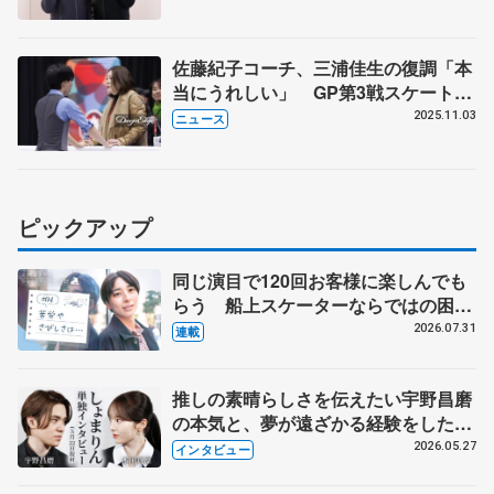
佐藤紀子コーチ、三浦佳生の復調「本
当にうれしい」 GP第3戦スケートカ
ナダ
2025.11.03
ニュース
ピックアップ
同じ演目で120回お客様に楽しんでも
らう 船上スケーターならではの困難
とは 影響あったPIW前キャプテン松
2026.07.31
連載
永さんの存在
推しの素晴らしさを伝えたい宇野昌磨
の本気と、夢が遠ざかる経験をした本
田真凜の覚悟
2026.05.27
インタビュー