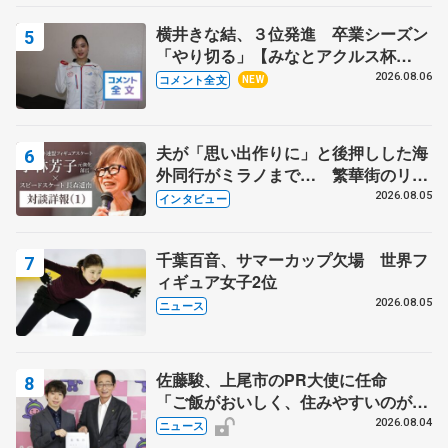
横井きな結、３位発進 卒業シーズン
「やり切る」【みなとアクルス杯
SP】
2026.08.06
コメント全文
NEW
夫が「思い出作りに」と後押しした海
外同行がミラノまで… 繁華街のリン
クでは不良のお兄さんも味方に 小林
2026.08.05
インタビュー
芳子さんが振り返るスケート人生
千葉百音、サマーカップ欠場 世界フ
ィギュア女子2位
2026.08.05
ニュース
佐藤駿、上尾市のPR大使に任命
「ご飯がおいしく、住みやすいのが魅
力」
2026.08.04
ニュース