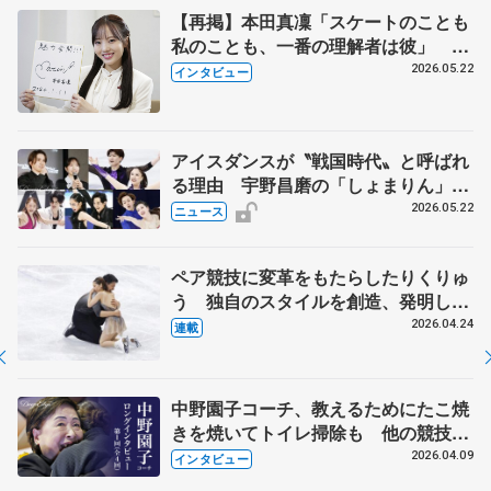
【再掲】本田真凜「スケートのことも
私のことも、一番の理解者は彼」 引
退時の単独インタビューで語った競技
2026.05.22
インタビュー
人生や家族、恋人、これからの夢…
アイスダンスが〝戦国時代〟と呼ばれ
る理由 宇野昌磨の「しょまりん」ら
実力者が相次いで参戦 国内の競争激
2026.05.22
ニュース
化
ペア競技に変革をもたらしたりくりゅ
う 独自のスタイルを創造、発明した
【引退発表後②】
2026.04.24
連載
中野園子コーチ、教えるためにたこ焼
きを焼いてトイレ掃除も 他の競技に
も通用するという坂本花織の筋肉
2026.04.09
インタビュー