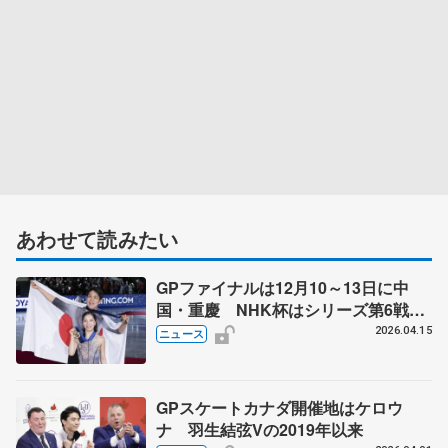
あわせて読みたい
GPファイナルは12月10～13日に中
国・重慶 NHK杯はシリーズ第6戦、
11月27～29日に東京 2026～27年シ
2026.04.15
ニュース
ーズン、国際スケート連盟発表
GPスケートカナダ開催地はケロウ
ナ 羽生結弦Vの2019年以来