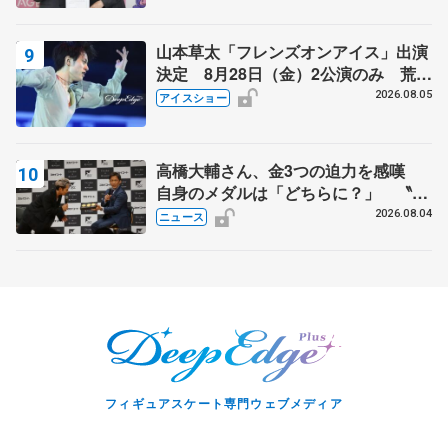
山本草太「フレンズオンアイス」出演
決定 8月28日（金）2公演のみ 荒川
静香さんプロデュース、20周年のアイ
2026.08.05
アイスショー
スショー
高橋大輔さん、金3つの迫力を感嘆
自身のメダルは「どちらに？」 〝リ
ス兄弟〟オリンピック3連覇の野村忠
2026.08.04
ニュース
宏さんと対談
フィギュアスケート専門ウェブメディア