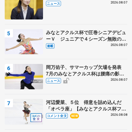
代表謝辞
2026.08.07
ニュース
みなとアクルス杯で圧巻シニアデビュ
ーＶ ジュニアで４シーズン無敗の島
田麻央
2026.08.07
連載
岡万佑子、サマーカップ欠場を発表
7月のみなとアクルス杯は腰痛の影響
で
2026.08.07
ニュース
河辺愛菜、５位 得意を詰め込んだ
「オペラ座」【みなとアクルス杯フリ
ー】
2026.08.08
コメント全文
NEW