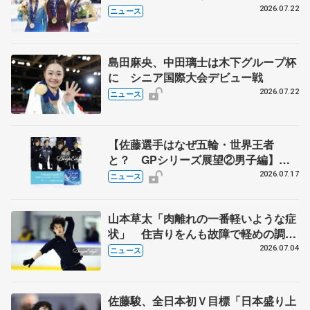
承認
2026.07.22
ニュース
島田麻央、中田璃士は木下グループ杯
に シニア国際大会デビュー戦
2026.07.22
ニュース
【佐藤選手はなぜ五輪・世界王者
と？ GPシリーズ展望②男子編】
ポッドキャスト#73を配信
2026.07.17
ニュース
山本草太「肉離れの一番軽いような症
状」 住吉りをんも故障で軽めの調
整 全日本シニア強化合宿
2026.07.04
ニュース
佐藤駿、全日本初Ｖ目標「日本盛り上