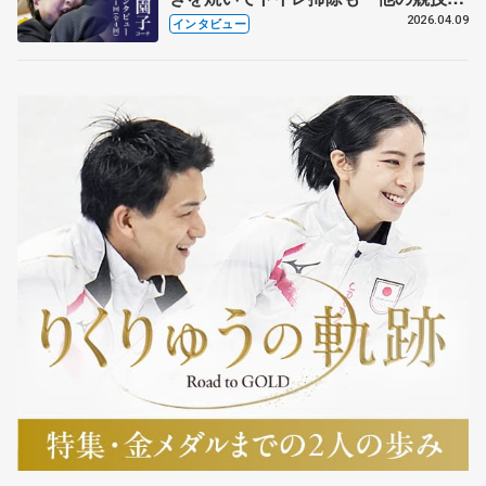
も通用するという坂本花織の筋肉
2026.04.09
インタビュー