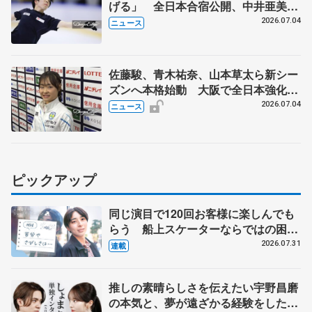
げる」 全日本合宿公開、中井亜美
「表現の幅広げる」 元世界王者のフ
2026.07.04
ニュース
ェルナンデスさんが講師
佐藤駿、青木祐奈、山本草太ら新シー
ズンへ本格始動 大阪で全日本強化合
宿 シニアデビューの島田麻央らも
2026.07.04
ニュース
ピックアップ
同じ演目で120回お客様に楽しんでも
らう 船上スケーターならではの困難
とは 影響あったPIW前キャプテン松
2026.07.31
連載
永さんの存在
推しの素晴らしさを伝えたい宇野昌磨
の本気と、夢が遠ざかる経験をした本