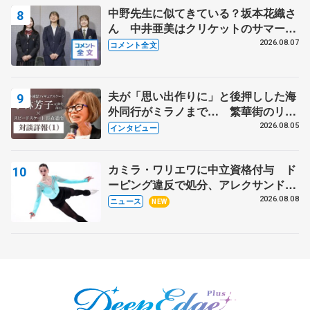
中野先生に似てきている？坂本花織さ
ん 中井亜美はクリケットのサマーキ
ャンプに 島田麻央はたくさん試合に
2026.08.07
コメント全文
出て国際大会へ【文部科学省スポーツ
表彰式】
夫が「思い出作りに」と後押しした海
外同行がミラノまで… 繁華街のリン
クでは不良のお兄さんも味方に 小林
2026.08.05
インタビュー
芳子さんが振り返るスケート人生
カミラ・ワリエワに中立資格付与 ド
ーピング違反で処分、アレクサンド
ラ・イグナトワも
2026.08.08
ニュース
NEW