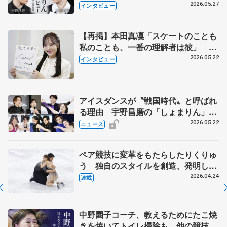
田真凜の覚悟
2026.05.27
インタビュー
【再掲】本田真凜「スケートのことも
私のことも、一番の理解者は彼」 引
退時の単独インタビューで語った競技
2026.05.22
インタビュー
人生や家族、恋人、これからの夢…
アイスダンスが〝戦国時代〟と呼ばれ
る理由 宇野昌磨の「しょまりん」ら
実力者が相次いで参戦 国内の競争激
2026.05.22
ニュース
化
ペア競技に変革をもたらしたりくりゅ
う 独自のスタイルを創造、発明した
【引退発表後②】
2026.04.24
連載
中野園子コーチ、教えるためにたこ焼
きを焼いてトイレ掃除も 他の競技に