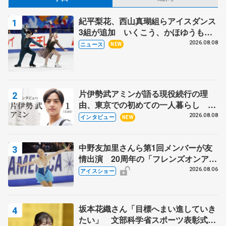
紀平梨花、西山真瑚組らアイスダンス
3組が追加 いくこう、かほゆうも、
木下グループ杯
2026.08.08
ニュース
NEW
片伊勢武アミンが語る現役続行の理
由、東京での初めての一人暮らし 注
目スケーターの「今」に迫る
2026.08.08
インタビュー
NEW
中野友加里さんら第1回メンバーが友
情出演 20周年の「フレンズオンアイ
ス」 宮本賢二さん、有川梨絵さん、
2026.08.06
アイスショー
田村岳斗さんも
坂本花織さん「目標へまい進していき
たい」 文部科学省スポーツ表彰式で