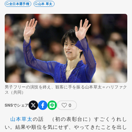
全日本選手権
山本 草太
男子フリーの演技を終え、観客に手を振る山本草太＝ハリファク
ス（共同）
0
SNSでシェア
山本草太
の話 （初の表彰台に）すごくうれし
い。結果や順位を気にせず、やってきたことを出し