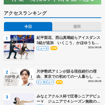
アクセスランキング
今日
週間
紀平梨花、西山真瑚組らアイスダンス
3組が追加 いくこう、かほゆうも、
木下グループ杯
2026.08.08
ニュース
NEW
片伊勢武アミンが語る現役続行の理
由、東京での初めての一人暮らし 注
目スケーターの「今」に迫る
2026.08.08
インタビュー
NEW
みなとアクルス杯で圧巻シニアデビュ
ーＶ ジュニアで４シーズン無敗の島