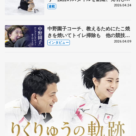
【引退発表後②】
2026.04.24
連載
中野園子コーチ、教えるためにたこ焼
きを焼いてトイレ掃除も 他の競技に
も通用するという坂本花織の筋肉
2026.04.09
インタビュー