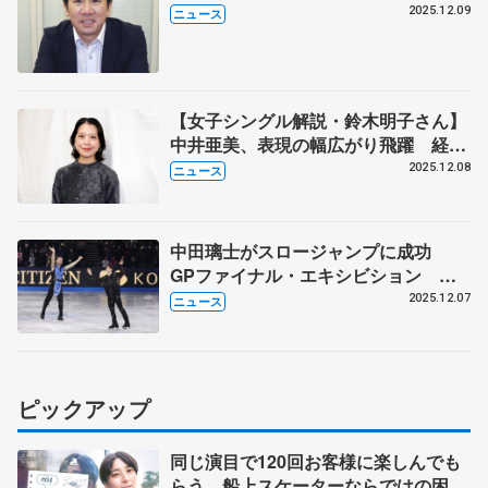
３枠目争いは三浦佳生か友野一希か
2025.12.09
ニュース
【女子シングル解説・鈴木明子さん】
中井亜美、表現の幅広がり飛躍 経験
生かした坂本花織
2025.12.08
ニュース
中田璃士がスロージャンプに成功
GPファイナル・エキシビション り
くりゅう迫力の滑り 中井亜美、鍵山
2025.12.07
ニュース
優真らも舞う
ピックアップ
同じ演目で120回お客様に楽しんでも
らう 船上スケーターならではの困難