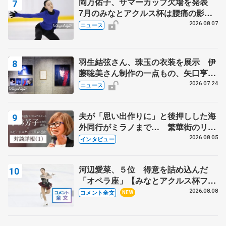
岡万佑子、サマーカップ欠場を発表
7月のみなとアクルス杯は腰痛の影響
で
2026.08.07
ニュース
羽生結弦さん、珠玉の衣装を展示 伊
藤聡美さん制作の一点もの、矢口亨さ
んが撮影
2026.07.24
ニュース
夫が「思い出作りに」と後押しした海
外同行がミラノまで… 繁華街のリン
クでは不良のお兄さんも味方に 小林
2026.08.05
インタビュー
芳子さんが振り返るスケート人生
河辺愛菜、５位 得意を詰め込んだ
「オペラ座」【みなとアクルス杯フリ
ー】
2026.08.08
コメント全文
NEW