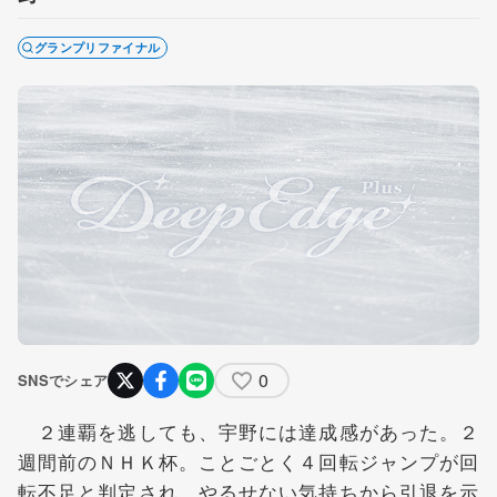
グランプリファイナル
0
SNSでシェア
２連覇を逃しても、宇野には達成感があった。２
週間前のＮＨＫ杯。ことごとく４回転ジャンプが回
転不足と判定され、やるせない気持ちから引退を示