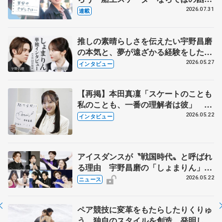
とは 影響あったPIW前キャプテン松
2026.07.31
連載
永さんの存在
推しの素晴らしさを伝えたい宇野昌磨
の本気と、夢が遠ざかる経験をした本
田真凜の覚悟
2026.05.27
インタビュー
【再掲】本田真凜「スケートのことも
私のことも、一番の理解者は彼」 引
退時の単独インタビューで語った競技
2026.05.22
インタビュー
人生や家族、恋人、これからの夢…
アイスダンスが〝戦国時代〟と呼ばれ
る理由 宇野昌磨の「しょまりん」ら
実力者が相次いで参戦 国内の競争激
2026.05.22
ニュース
化
ペア競技に変革をもたらしたりくりゅ
う 独自のスタイルを創造、発明した