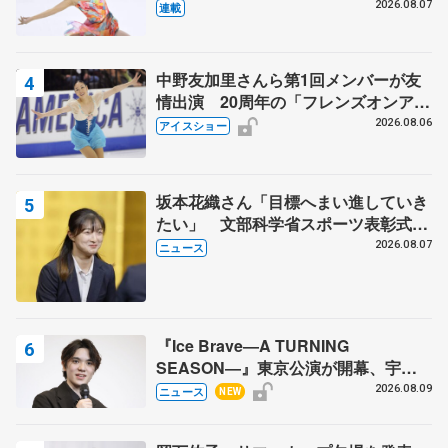
田麻央
2026.08.07
連載
中野友加里さんら第1回メンバーが友
情出演 20周年の「フレンズオンアイ
ス」 宮本賢二さん、有川梨絵さん、
2026.08.06
アイスショー
田村岳斗さんも
坂本花織さん「目標へまい進していき
たい」 文部科学省スポーツ表彰式で
代表謝辞
2026.08.07
ニュース
『Ice Brave―A TURNING
SEASON―』東京公演が開幕、宇野
昌磨の『Ice Brave』にかける思いを
2026.08.09
ニュース
NEW
知る記事 5選