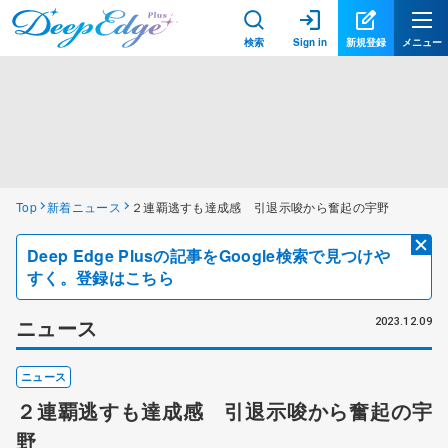
検索
Sign in
新規登録
メニュー
Top
新着ニュース
２連覇逃すも達成感 引退示唆から奮起の宇野
Deep Edge Plusの記事をGoogle検索で見つけや
すく。登録はこちら
ニュース
2023.12.09
ニュース
２連覇逃すも達成感 引退示唆から奮起の宇
野