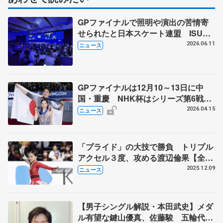
GPファイナルで照明や演出の苦情寄
せられたと日本スケート連盟 ISU総
会で発言「スケーター見たいファンに
2026.06.11
ニュース
ふさわしいリターンを」
GPファイナルは12月10～13日に中
国・重慶 NHK杯はシリーズ第6戦、
11月27～29日に東京 2026～27年シ
2026.04.15
ニュース
ーズン、国際スケート連盟発表
「プライド」の大技で勝負 トリプル
アクセル３度、攻める渡辺倫果【全日
本フィギュア直前連載②】
2025.12.09
ニュース
【男子シングル解説・本田武史】メダ
ル有望な鍵山優真、佐藤駿 五輪代表