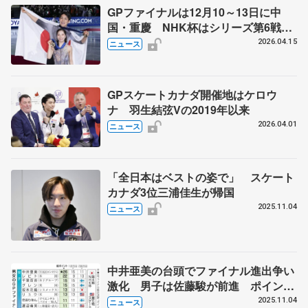
GPファイナルは12月10～13日に中
国・重慶 NHK杯はシリーズ第6戦、
11月27～29日に東京 2026～27年シ
2026.04.15
ニュース
ーズン、国際スケート連盟発表
GPスケートカナダ開催地はケロウ
ナ 羽生結弦Vの2019年以来
2026.04.01
ニュース
「全日本はベストの姿で」 スケート
カナダ3位三浦佳生が帰国
2025.11.04
ニュース
中井亜美の台頭でファイナル進出争い
激化 男子は佐藤駿が前進 ポイント
表とともにGP前半3戦を振り返る
2025.11.04
ニュース