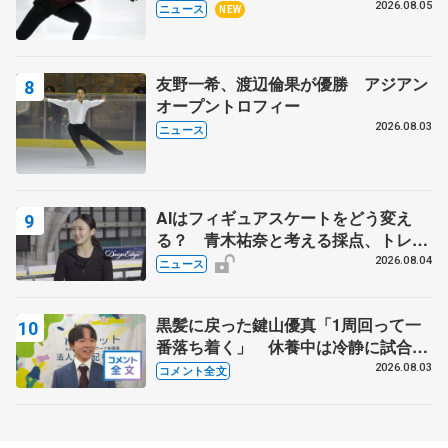
2026.08.05
ニュース
NEW
友野一希、渡辺倫果が優勝 アジアン
オープントロフィー
2026.08.03
ニュース
AIはフィギュアスケートをどう変え
る？ 青木祐奈と考える採点、トレー
ニングの未来
2026.08.04
ニュース
黒髪に戻った鍵山優真「1周回って一
番落ち着く」 休養中は冷静に試合を
観戦する機会にも
2026.08.03
コメント全文