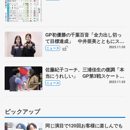
GP初優勝の千葉百音「全力出し切っ
て目標達成」 中井亜美とともにスケ
ートカナダから帰国
2025.11.03
ニュース
佐藤紀子コーチ、三浦佳生の復調「本
当にうれしい」 GP第3戦スケートカ
ナダ
2025.11.03
ニュース
ピックアップ
同じ演目で120回お客様に楽しんでも