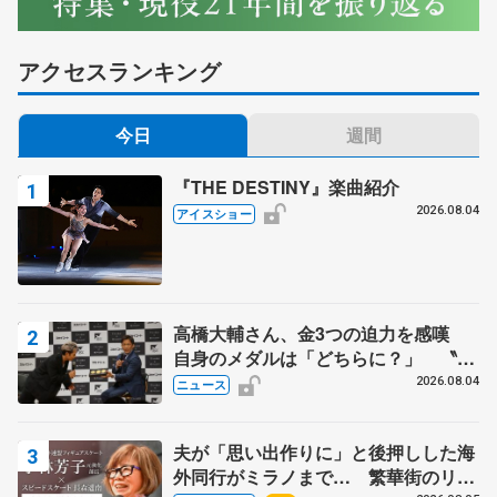
アクセスランキング
今日
週間
『THE DESTINY』楽曲紹介
2026.08.04
アイスショー
高橋大輔さん、金3つの迫力を感嘆
自身のメダルは「どちらに？」 〝リ
ス兄弟〟オリンピック3連覇の野村忠
2026.08.04
ニュース
宏さんと対談
夫が「思い出作りに」と後押しした海
外同行がミラノまで… 繁華街のリン