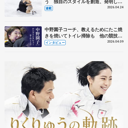
う 独自のスタイルを創造、発明した
【引退発表後②】
2026.04.24
連載
中野園子コーチ、教えるためにたこ焼
きを焼いてトイレ掃除も 他の競技に
も通用するという坂本花織の筋肉
2026.04.09
インタビュー