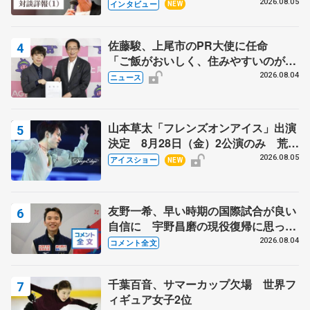
クでは不良のお兄さんも味方に 小林
2026.08.05
インタビュー
NEW
芳子さんが振り返るスケート人生
佐藤駿、上尾市のPR大使に任命
「ご飯がおいしく、住みやすいのが魅
力」
2026.08.04
ニュース
山本草太「フレンズオンアイス」出演
決定 8月28日（金）2公演のみ 荒川
静香さんプロデュース、20周年のアイ
2026.08.05
アイスショー
NEW
スショー
友野一希、早い時期の国際試合が良い
自信に 宇野昌磨の現役復帰に思って
いること 【アジアンオープントロフ
2026.08.04
コメント全文
ィーフリー後】
千葉百音、サマーカップ欠場 世界フ
ィギュア女子2位