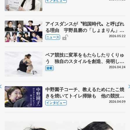
インタビュー
人生や家族、恋人、これからの夢…
アイスダンスが〝戦国時代〟と呼ばれ
る理由 宇野昌磨の「しょまりん」ら
実力者が相次いで参戦 国内の競争激
2026.05.22
ニュース
化
ペア競技に変革をもたらしたりくりゅ
う 独自のスタイルを創造、発明した
【引退発表後②】
2026.04.24
連載
中野園子コーチ、教えるためにたこ焼
きを焼いてトイレ掃除も 他の競技に
も通用するという坂本花織の筋肉
2026.04.09
インタビュー