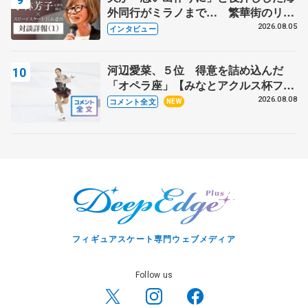
外同行がミラノまで… 繁華街のリン
クでは不良のお兄さんも味方に 小林
2026.08.05
インタビュー
芳子さんが振り返るスケート人生
河辺愛菜、５位 得意を詰め込んだ
「オペラ座」【みなとアクルス杯フリ
ー】
2026.08.08
コメント全文
NEW
フィギュアスケート専門ウェブメディア
Follow us