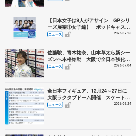
【日本女子は9人がアサイン GPシリ
ーズ展望①女子編】 ポッドキャスト
#72を配信
2026.07.16
ニュース
佐藤駿、青木祐奈、山本草太ら新シー
ズンへ本格始動 大阪で全日本強化合
宿 シニアデビューの島田麻央らも
2026.07.04
ニュース
全日本フィギュア、12月24～27日に
大阪ラクタブドーム開催 スケート連
盟の新シーズン日程
2026.06.24
ニュース