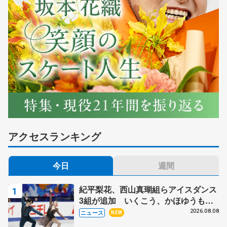
アクセスランキング
今日
週間
紀平梨花、西山真瑚組らアイスダンス
3組が追加 いくこう、かほゆうも、
木下グループ杯
2026.08.08
ニュース
NEW