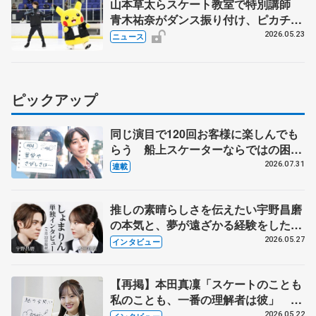
山本草太らスケート教室で特別講師
青木祐奈がダンス振り付け、ピカチュ
ウと共演
2026.05.23
ニュース
ピックアップ
同じ演目で120回お客様に楽しんでも
らう 船上スケーターならではの困難
とは 影響あったPIW前キャプテン松
2026.07.31
連載
永さんの存在
推しの素晴らしさを伝えたい宇野昌磨
の本気と、夢が遠ざかる経験をした本
田真凜の覚悟
2026.05.27
インタビュー
【再掲】本田真凜「スケートのことも
私のことも、一番の理解者は彼」 引
退時の単独インタビューで語った競技
2026.05.22