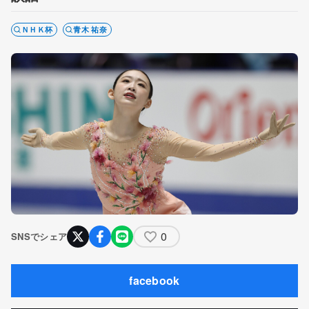
ＮＨＫ杯
青木 祐奈
0
SNSでシェア
facebook