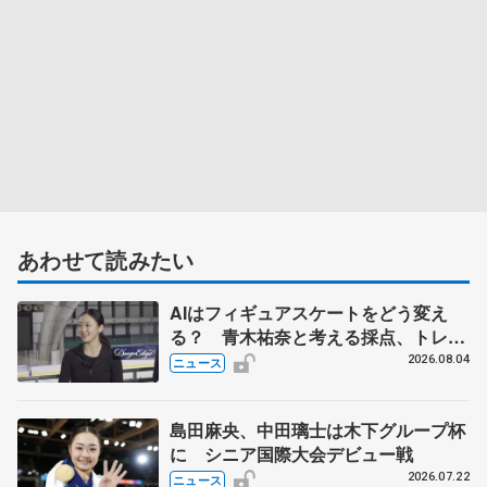
あわせて読みたい
AIはフィギュアスケートをどう変え
る？ 青木祐奈と考える採点、トレー
ニングの未来
2026.08.04
ニュース
島田麻央、中田璃士は木下グループ杯
に シニア国際大会デビュー戦
2026.07.22
ニュース