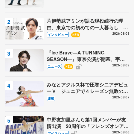
片伊勢武アミンが語る現役続行の理
由、東京での初めての一人暮らし 注
目スケーターの「今」に迫る
2026.08.08
インタビュー
NEW
『Ice Brave―A TURNING
SEASON―』東京公演が開幕、宇野
昌磨の『Ice Brave』にかける思いを
2026.08.09
ニュース
NEW
知る記事 5選
みなとアクルス杯で圧巻シニアデビュ
ーＶ ジュニアで４シーズン無敗の島
田麻央
2026.08.07
連載
中野友加里さんら第1回メンバーが友
情出演 20周年の「フレンズオンアイ
ス」 宮本賢二さん、有川梨絵さん、
2026.08.06
アイスショー