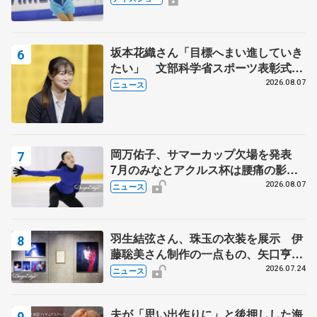
田村岳斗さんも
坂本花織さん「目標へまい進していき
たい」 文部科学省スポーツ表彰式で
代表謝辞
2026.08.07
ニュース
岡万佑子、サマーカップ欠場を発表
7月のみなとアクルス杯は腰痛の影響
で
2026.08.07
ニュース
羽生結弦さん、珠玉の衣装を展示 伊
藤聡美さん制作の一点もの、矢口亨さ
んが撮影
2026.07.24
ニュース
夫が「思い出作りに」と後押しした海