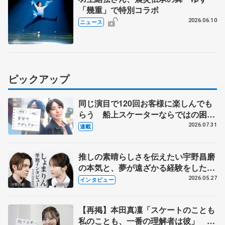
「幾重」で特別コラボ
2026.06.10
ニュース
ピックアップ
同じ演目で120回お客様に楽しんでも
らう 船上スケーターならではの困難
とは 影響あったPIW前キャプテン松
2026.07.31
連載
永さんの存在
推しの素晴らしさを伝えたい宇野昌磨
の本気と、夢が遠ざかる経験をした本
田真凜の覚悟
2026.05.27
インタビュー
【再掲】本田真凜「スケートのことも
私のことも、一番の理解者は彼」 引