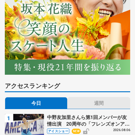
アクセスランキング
今日
週間
中野友加里さんら第1回メンバーが友
情出演 20周年の「フレンズオンアイ
ス」 宮本賢二さん、有川梨絵さん、
2026.08.06
アイスショー
NEW