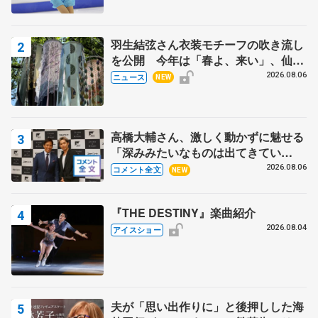
田村岳斗さんも
羽生結弦さん衣装モチーフの吹き流し
を公開 今年は「春よ、来い」、仙台
の瑞鳳殿
2026.08.06
ニュース
NEW
高橋大輔さん、激しく動かずに魅せる
「深みみたいなものは出てきてい
る？」 〝兄さん〟と慕うレジェンド
2026.08.06
コメント全文
NEW
野村忠宏さんと和気あいあい
『THE DESTINY』楽曲紹介
2026.08.04
アイスショー
夫が「思い出作りに」と後押しした海