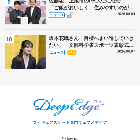
佐藤駿、上尾市のPR大使に任命
「ご飯がおいしく、住みやすいのが魅
力」
2026.08.04
ニュース
坂本花織さん「目標へまい進していき
たい」 文部科学省スポーツ表彰式で
代表謝辞
2026.08.07
ニュース
NEW
フィギュアスケート専門ウェブメディア
Follow us