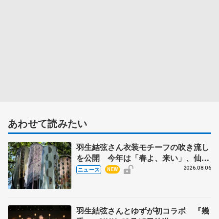
あわせて読みたい
羽生結弦さん衣装モチーフの吹き流し
を公開 今年は「春よ、来い」、仙台
の瑞鳳殿
2026.08.06
ニュース
NEW
羽生結弦さんとゆずが初コラボ 『幾