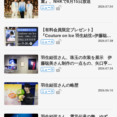
重』、NHKで8月15日放送
2026.07.30
ニュース
【有料会員限定プレゼント】
『Couture on Ice 羽生結弦×伊藤聡美
写真集』 出版記念展の招待券を5名様
2026.07.28
ニュース
に
羽生結弦さん、珠玉の衣装を展示 伊
藤聡美さん制作の一点もの、矢口亨さ
んが撮影
2026.07.24
ニュース
羽生結弦さんの略歴
2026.06.10
ニュース
羽生結弦さん、震災伝承の舞 ゆず