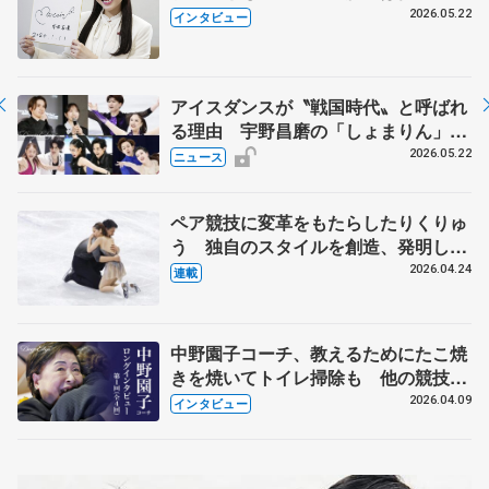
退時の単独インタビューで語った競技
2026.05.22
インタビュー
人生や家族、恋人、これからの夢…
アイスダンスが〝戦国時代〟と呼ばれ
る理由 宇野昌磨の「しょまりん」ら
実力者が相次いで参戦 国内の競争激
2026.05.22
ニュース
化
ペア競技に変革をもたらしたりくりゅ
う 独自のスタイルを創造、発明した
【引退発表後②】
2026.04.24
連載
中野園子コーチ、教えるためにたこ焼
きを焼いてトイレ掃除も 他の競技に
も通用するという坂本花織の筋肉
2026.04.09
インタビュー