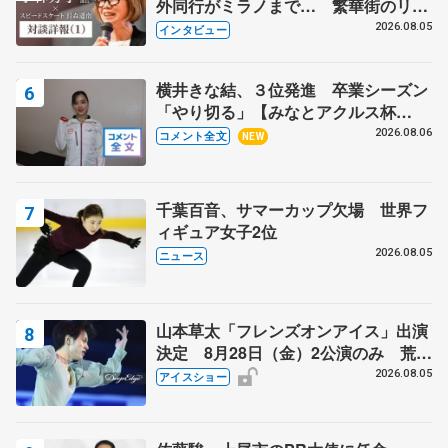
外同行がミラノまで… 繁華街のリン
クでは不良のお兄さんも味方に 小林
2026.08.05
インタビュー
芳子さんが振り返るスケート人生
横井きな結、３位発進 卒業シーズン
「やり切る」【みなとアクルス杯
SP】
2026.08.06
コメント全文
NEW
千葉百音、サマーカップ欠場 世界フ
ィギュア女子2位
2026.08.05
ニュース
山本草太「フレンズオンアイス」出演
決定 8月28日（金）2公演のみ 荒川
静香さんプロデュース、20周年のアイ
2026.08.05
アイスショー
スショー