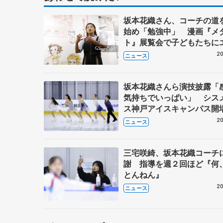
坂本花織さん、コーチの道
始め「勉強中」 漫画『メ
ト』展覧会で子どもたちに
20
ニュース
坂本花織さんら演技披露「
気持ちでいっぱい」 シス
ス神戸アイスキャンパス開
年イベント
20
ニュース
三宅咲綺、坂本花織コーチ
謝 指導を週２回ほど『何
とんねん』
20
ニュース