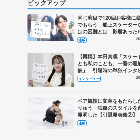
ピックアップ
同じ演目で120回お客様に
でもらう 船上スケーター
はの困難とは 影響あったP
キャプテン松永さんの存在
20
連載
【再掲】本田真凜「スケー
とも私のことも、一番の理
彼」 引退時の単独インタ
で語った競技人生や家族、
20
インタビュー
これからの夢…
ペア競技に変革をもたらし
りゅう 独自のスタイルを
発明した【引退発表後②】
20
連載