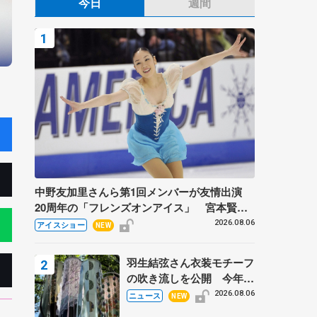
今日
週間
中野友加里さんら第1回メンバーが友情出演
20周年の「フレンズオンアイス」 宮本賢二
さん、有川梨絵さん、田村岳斗さんも
2026.08.06
アイスショー
NEW
羽生結弦さん衣装モチーフ
の吹き流しを公開 今年は
「春よ、来い」、仙台の瑞
2026.08.06
ニュース
NEW
鳳殿