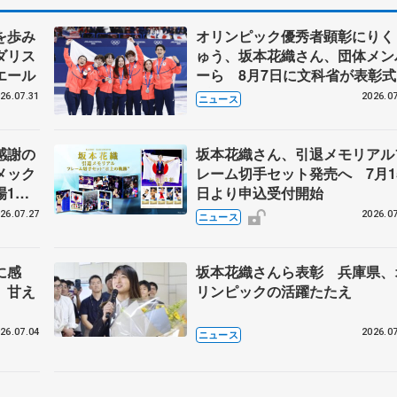
を歩み
オリンピック優秀者顕彰にりく
ダリス
ゅう、坂本花織さん、団体メン
エール
ーら 8月7日に文科省が表彰式
ブルーノ・マルコット、中野園
26.07.31
2026.07
ニュース
らコーチも
感謝の
坂本花織さん、引退メモリアル
メック
レーム切手セット発売へ 7月1
場1周
日より申込受付開始
26.07.27
2026.07
ニュース
に感
坂本花織さんら表彰 兵庫県、
、甘え
リンピックの活躍たたえ
26.07.04
2026.07
ニュース