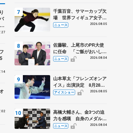
は不良のお兄さんも味方
に 小林芳子さんが振り返
千葉百音、サマーカップ欠
り
るスケート人生
場 世界フィギュア女子2
バ
位
、
2026.08.05
ニュース
子
.27
佐藤駿、上尾市のPR大使
に任命 「ご飯がおいし
フ
く、住みやすいのが魅力」
5
2026.08.04
ニュース
.14
山本草太「フレンズオンア
イス」出演決定 8月28日
オ
（金）2公演のみ 荒川静
2026.08.05
アイスショー
香さんプロデュース、20
周年のアイスショー
高橋大輔さん、金3つの迫
.02
力を感嘆 自身のメダルは
「どちらに？」 〝リス兄
2026.08.04
ニュース
弟〟オリンピック3連覇の