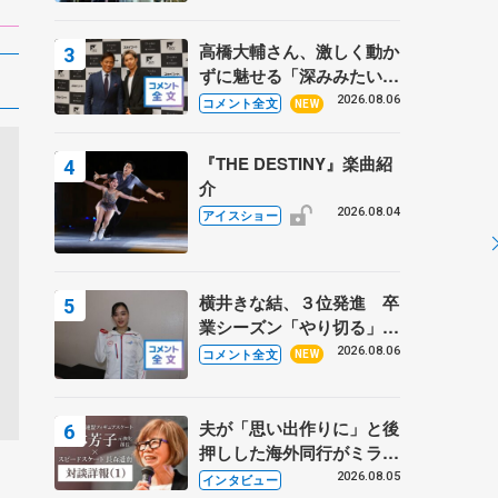
高橋大輔さん、激しく動か
ずに魅せる「深みみたいな
ものは出てきている？」
2026.08.06
コメント全文
NEW
〝兄さん〟と慕うレジェン
ド野村忠宏さんと和気あい
『THE DESTINY』楽曲紹
あい
介
2026.08.04
アイスショー
横井きな結、３位発進 卒
業シーズン「やり切る」
【みなとアクルス杯SP】
2026.08.06
コメント全文
NEW
夫が「思い出作りに」と後
押しした海外同行がミラノ
まで… 繁華街のリンクで
2026.08.05
インタビュー