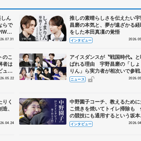
楽しん
推しの素晴らしさを伝えたい宇
ならで
昌磨の本気と、夢が遠ざかる経
IW前
をした本田真凜の覚悟
26.07.31
2026.05
インタビュー
トのこ
アイスダンスが〝戦国時代〟と
解者は
ばれる理由 宇野昌磨の「しょ
ビュー
りん」ら実力者が相次いで参
恋人、
国内の競争激化
26.05.22
2026.05
ニュース
たりく
中野園子コーチ、教えるために
創造、
こ焼きを焼いてトイレ掃除も 
の競技にも通用するという坂本
織の筋肉
26.04.24
2026.04
インタビュー