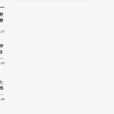
野村忠宏さんと対談
野
験
.27
呼
ま
戦
.22
た
他
花
.09