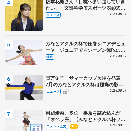
坂本花織さん「目標へまい進していき
たい」 文部科学省スポーツ表彰式で
代表謝辞
2026.08.07
ニュース
みなとアクルス杯で圧巻シニアデビュ
ーＶ ジュニアで４シーズン無敗の島
田麻央
2026.08.07
連載
岡万佑子、サマーカップ欠場を発表
7月のみなとアクルス杯は腰痛の影響
で
2026.08.07
ニュース
河辺愛菜、５位 得意を詰め込んだ
「オペラ座」【みなとアクルス杯フリ
ー】
2026.08.08
コメント全文
NEW