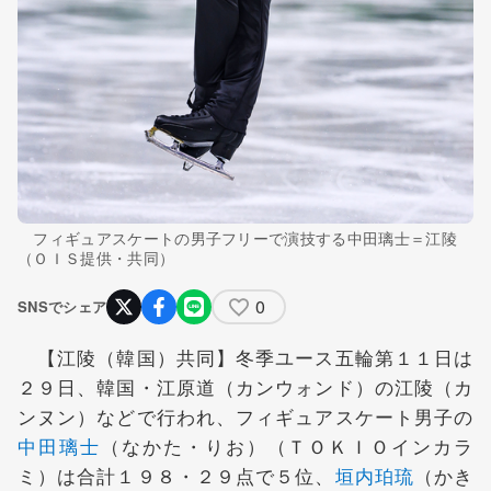
フィギュアスケートの男子フリーで演技する中田璃士＝江陵
（ＯＩＳ提供・共同）
0
SNSでシェア
【江陵（韓国）共同】冬季ユース五輪第１１日は
２９日、韓国・江原道（カンウォンド）の江陵（カ
ンヌン）などで行われ、フィギュアスケート男子の
中田璃士
（なかた・りお）（ＴＯＫＩＯインカラ
ミ）は合計１９８・２９点で５位、
垣内珀琉
（かき