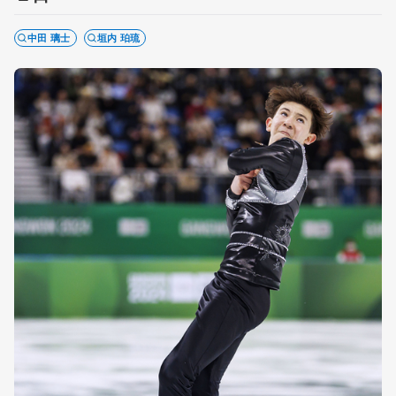
中田 璃士
垣内 珀琉