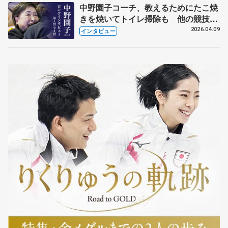
中野園子コーチ、教えるためにたこ焼
きを焼いてトイレ掃除も 他の競技に
も通用するという坂本花織の筋肉
2026.04.09
インタビュー