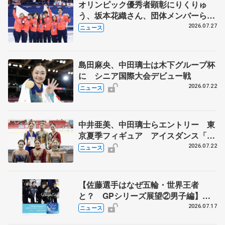
オリンピック優秀者顕彰にりくりゅ
う、坂本花織さん、団体メンバーら
8月7日に文科省が表彰式、ブルーノ・
2026.07.27
ニュース
マルコット、中野園子らコーチも
島田麻央、中田璃士は木下グループ杯
に シニア国際大会デビュー戦
2026.07.22
ニュース
中井亜美、中田璃士らエントリー 東
京夏季フィギュア アイスダンス「か
ほゆう」や矢島榛乃、北村凌大組も
2026.07.22
ニュース
【佐藤選手はなぜ五輪・世界王者
と？ GPシリーズ展望②男子編】
ポッドキャスト#73を配信
2026.07.17
ニュース