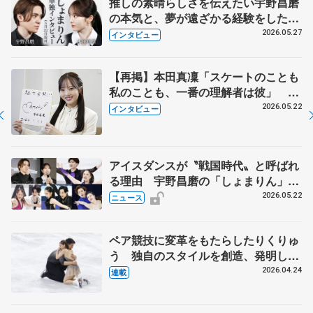
推しの素晴らしさを伝えたい宇野昌磨
の本気と、夢が遠ざかる経験をした本
田真凜の覚悟
2026.05.27
インタビュー
【再掲】本田真凜「スケートのことも
私のことも、一番の理解者は彼」 引
退時の単独インタビューで語った競技
2026.05.22
インタビュー
人生や家族、恋人、これからの夢…
アイスダンスが〝戦国時代〟と呼ばれ
る理由 宇野昌磨の「しょまりん」ら
実力者が相次いで参戦 国内の競争激
2026.05.22
ニュース
化
ペア競技に変革をもたらしたりくりゅ
う 独自のスタイルを創造、発明した
【引退発表後②】
2026.04.24
連載