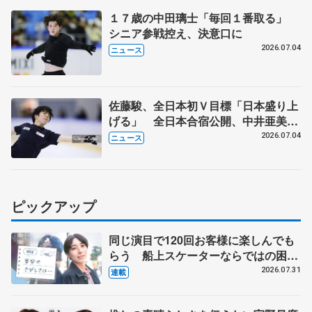
１７歳の中田璃士「毎回１番取る」
シニア参戦控え、決意口に
2026.07.04
ニュース
佐藤駿、全日本初Ｖ目標「日本盛り上
げる」 全日本合宿公開、中井亜美
「表現の幅広げる」 元世界王者のフ
2026.07.04
ニュース
ェルナンデスさんが講師
ピックアップ
同じ演目で120回お客様に楽しんでも
らう 船上スケーターならではの困難
とは 影響あったPIW前キャプテン松
2026.07.31
連載
永さんの存在