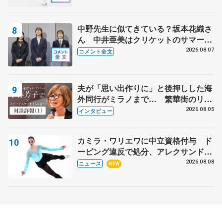
中野先生に似てきている？坂本花織さ
ん 中井亜美はクリケットのサマーキ
ャンプに 島田麻央はたくさん試合に
2026.08.07
コメント全文
出て国際大会へ【文部科学省スポーツ
表彰式】
夫が「思い出作りに」と後押しした海
外同行がミラノまで… 繁華街のリン
クでは不良のお兄さんも味方に 小林
2026.08.05
インタビュー
芳子さんが振り返るスケート人生
カミラ・ワリエワに中立資格付与 ド
ーピング違反で処分、アレクサンド
ラ・イグナトワも
2026.08.08
ニュース
NEW