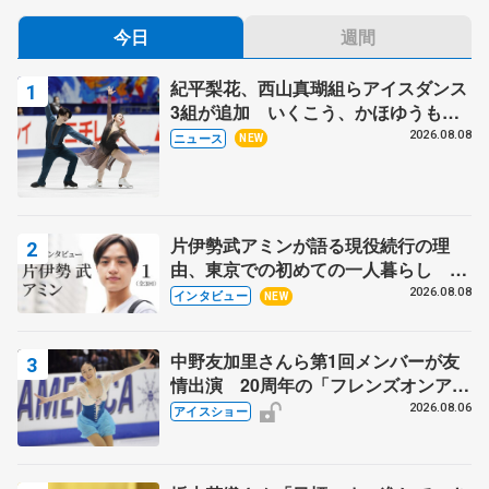
今日
週間
紀平梨花、西山真瑚組らアイスダンス
3組が追加 いくこう、かほゆうも、
木下グループ杯
2026.08.08
ニュース
NEW
片伊勢武アミンが語る現役続行の理
由、東京での初めての一人暮らし 注
目スケーターの「今」に迫る
2026.08.08
インタビュー
NEW
中野友加里さんら第1回メンバーが友
情出演 20周年の「フレンズオンアイ
ス」 宮本賢二さん、有川梨絵さん、
2026.08.06
アイスショー
田村岳斗さんも