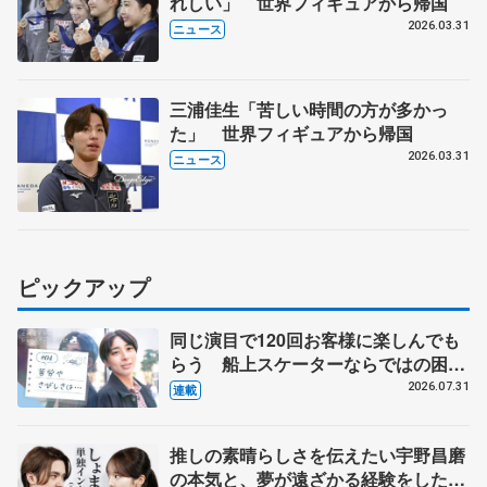
れしい」 世界フィギュアから帰国
2026.03.31
ニュース
三浦佳生「苦しい時間の方が多かっ
た」 世界フィギュアから帰国
2026.03.31
ニュース
ピックアップ
同じ演目で120回お客様に楽しんでも
らう 船上スケーターならではの困難
とは 影響あったPIW前キャプテン松
2026.07.31
連載
永さんの存在
推しの素晴らしさを伝えたい宇野昌磨
の本気と、夢が遠ざかる経験をした本