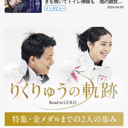
きを焼いてトイレ掃除も 他の競技に
も通用するという坂本花織の筋肉
2026.04.09
インタビュー