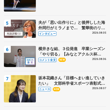
夫が「思い出作りに」と後押しした海
外同行がミラノまで… 繁華街のリン
クでは不良のお兄さんも味方に 小林
2026.08.05
インタビュー
芳子さんが振り返るスケート人生
横井きな結、３位発進 卒業シーズン
「やり切る」【みなとアクルス杯
SP】
2026.08.06
コメント全文
NEW
坂本花織さん「目標へまい進していき
たい」 文部科学省スポーツ表彰式で
代表謝辞
2026.08.07
ニュース
NEW