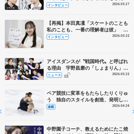
田真凜の覚悟
2026.05.27
インタビュー
【再掲】本田真凜「スケートのことも
私のことも、一番の理解者は彼」 引
退時の単独インタビューで語った競技
2026.05.22
インタビュー
人生や家族、恋人、これからの夢…
アイスダンスが〝戦国時代〟と呼ばれ
る理由 宇野昌磨の「しょまりん」ら
実力者が相次いで参戦 国内の競争激
2026.05.22
ニュース
化
ペア競技に変革をもたらしたりくりゅ
う 独自のスタイルを創造、発明した
【引退発表後②】
2026.04.24
連載
中野園子コーチ、教えるためにたこ焼