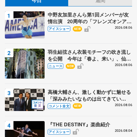
今日
週間
中野友加里さんら第1回メンバーが友
情出演 20周年の「フレンズオンアイ
ス」 宮本賢二さん、有川梨絵さん、
2026.08.06
アイスショー
NEW
田村岳斗さんも
羽生結弦さん衣装モチーフの吹き流し
を公開 今年は「春よ、来い」、仙台
の瑞鳳殿
2026.08.06
ニュース
NEW
高橋大輔さん、激しく動かずに魅せる
「深みみたいなものは出てきてい
る？」 〝兄さん〟と慕うレジェンド
2026.08.06
コメント全文
NEW
野村忠宏さんと和気あいあい
『THE DESTINY』楽曲紹介
2026.08.04
アイスショー