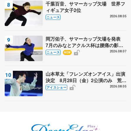
千葉百音、サマーカップ欠場 世界フ
ィギュア女子2位
2026.08.05
ニュース
岡万佑子、サマーカップ欠場を発表
7月のみなとアクルス杯は腰痛の影響
で
2026.08.07
ニュース
NEW
山本草太「フレンズオンアイス」出演
決定 8月28日（金）2公演のみ 荒川
静香さんプロデュース、20周年のアイ
2026.08.05
アイスショー
スショー