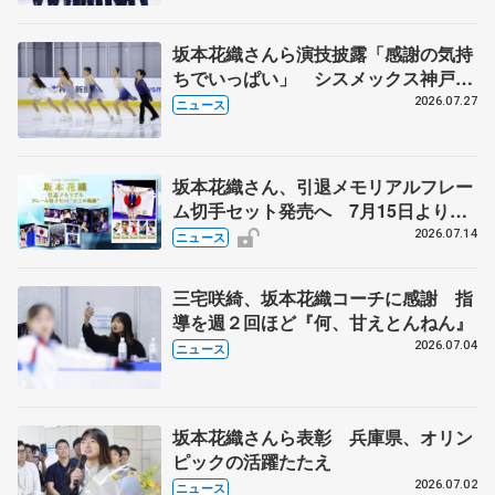
坂本花織さんら演技披露「感謝の気持
ちでいっぱい」 シスメックス神戸ア
イスキャンパス開場1周年イベント
2026.07.27
ニュース
坂本花織さん、引退メモリアルフレー
ム切手セット発売へ 7月15日より申
込受付開始
2026.07.14
ニュース
三宅咲綺、坂本花織コーチに感謝 指
導を週２回ほど『何、甘えとんねん』
2026.07.04
ニュース
坂本花織さんら表彰 兵庫県、オリン
ピックの活躍たたえ
2026.07.02
ニュース