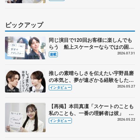
ピックアップ
同じ演目で120回お客様に楽しんでも
らう 船上スケーターならではの困難
とは 影響あったPIW前キャプテン松
2026.07.31
連載
永さんの存在
推しの素晴らしさを伝えたい宇野昌磨
の本気と、夢が遠ざかる経験をした本
田真凜の覚悟
2026.05.27
インタビュー
【再掲】本田真凜「スケートのことも
私のことも、一番の理解者は彼」 引
退時の単独インタビューで語った競技
2026.05.22
インタビュー
人生や家族、恋人、これからの夢…