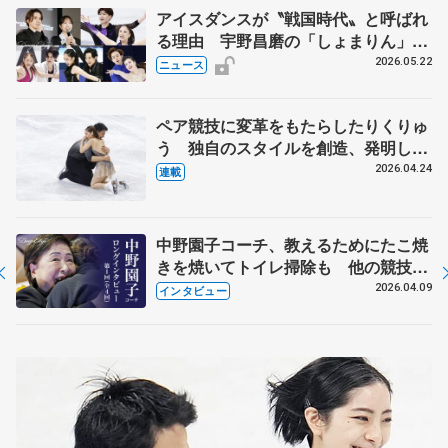
アイスダンスが〝戦国時代〟と呼ばれ
る理由 宇野昌磨の「しょまりん」ら
実力者が相次いで参戦 国内の競争激
2026.05.22
ニュース
化
ペア競技に変革をもたらしたりくりゅ
う 独自のスタイルを創造、発明した
【引退発表後②】
2026.04.24
連載
中野園子コーチ、教えるためにたこ焼
きを焼いてトイレ掃除も 他の競技に
も通用するという坂本花織の筋肉
2026.04.09
インタビュー