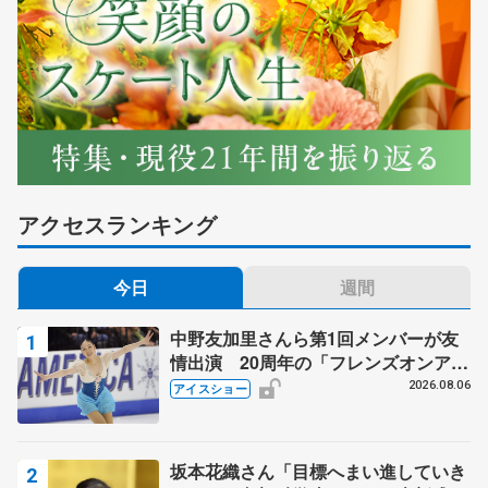
アクセスランキング
今日
週間
中野友加里さんら第1回メンバーが友
情出演 20周年の「フレンズオンアイ
ス」 宮本賢二さん、有川梨絵さん、
2026.08.06
アイスショー
田村岳斗さんも
坂本花織さん「目標へまい進していき