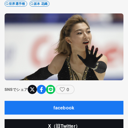
世界選手権
坂本 花織
0
SNSでシェア
facebook
X（旧Twitter）