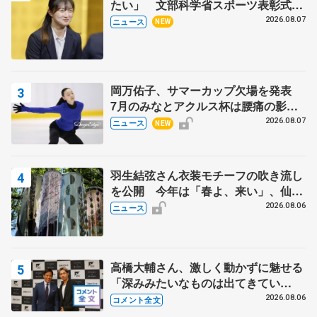
たい」 文部科学省スポーツ表彰式で
代表謝辞
2026.08.07
ニュース
NEW
岡万佑子、サマーカップ欠場を発表
7月のみなとアクルス杯は腰痛の影響
で
2026.08.07
ニュース
NEW
羽生結弦さん衣装モチーフの吹き流し
を公開 今年は「春よ、来い」、仙台
の瑞鳳殿
2026.08.06
ニュース
高橋大輔さん、激しく動かずに魅せる
「深みみたいなものは出てきてい
る？」 〝兄さん〟と慕うレジェンド
2026.08.06
コメント全文
野村忠宏さんと和気あいあい