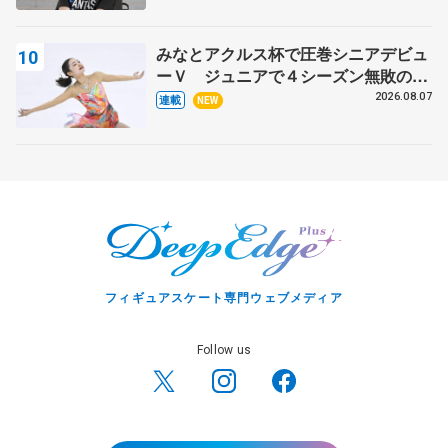
みなとアクルス杯で圧巻シニアデビュ
ーＶ ジュニアで４シーズン無敗の島
田麻央
2026.08.07
連載
NEW
フィギュアスケート専門ウェブメディア
Follow us