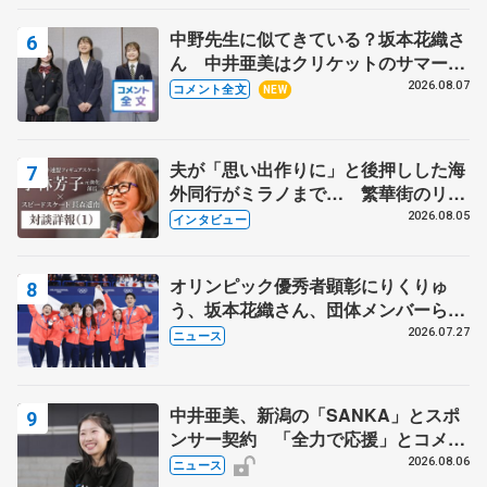
中野先生に似てきている？坂本花織さ
ん 中井亜美はクリケットのサマーキ
ャンプに 島田麻央はたくさん試合に
2026.08.07
コメント全文
NEW
出て国際大会へ【文部科学省スポーツ
表彰式】
夫が「思い出作りに」と後押しした海
外同行がミラノまで… 繁華街のリン
クでは不良のお兄さんも味方に 小林
2026.08.05
インタビュー
芳子さんが振り返るスケート人生
オリンピック優秀者顕彰にりくりゅ
う、坂本花織さん、団体メンバーら
8月7日に文科省が表彰式、ブルーノ・
2026.07.27
ニュース
マルコット、中野園子らコーチも
中井亜美、新潟の「SANKA」とスポ
ンサー契約 「全力で応援」とコメン
ト
2026.08.06
ニュース