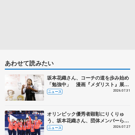
あわせて読みたい
坂本花織さん、コーチの道を歩み始め
「勉強中」 漫画『メダリスト』展覧
会で子どもたちにエール
2026.07.31
ニュース
オリンピック優秀者顕彰にりくりゅ
う、坂本花織さん、団体メンバーら
8月7日に文科省が表彰式、ブルーノ・
2026.07.27
ニュース
マルコット、中野園子らコーチも