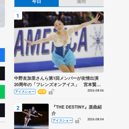
今日
週間
中野友加里さんら第1回メンバーが友情出演
20周年の「フレンズオンアイス」 宮本賢二
さん、有川梨絵さん、田村岳斗さんも
2026.08.06
アイスショー
NEW
『THE DESTINY』楽曲紹
介
2026.08.04
アイスショー