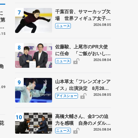
は不良のお兄さんも味方
に 小林芳子さんが振り返
千葉百音、サマーカップ欠
に
るスケート人生
場 世界フィギュア女子2
ズ第
位
26
2026.08.05
ニュース
連
.15
佐藤駿、上尾市のPR大使
に任命 「ご飯がおいし
く、住みやすいのが魅力」
2026.08.04
ニュース
角
山本草太「フレンズオンア
イス」出演決定 8月28日
.09
（金）2公演のみ 荒川静
2026.08.05
アイスショー
香さんプロデュース、20
周年のアイスショー
高橋大輔さん、金3つの迫
花
力を感嘆 自身のメダルは
「どちらに？」 〝リス兄
2026.08.04
ニュース
弟〟オリンピック3連覇の