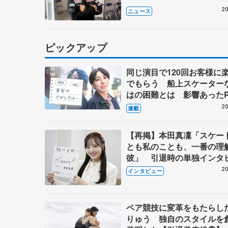
20
ニュース
ピックアップ
同じ演目で120回お客様に
でもらう 船上スケーター
はの困難とは 影響あったP
キャプテン松永さんの存在
20
連載
【再掲】本田真凜「スケー
とも私のことも、一番の理
彼」 引退時の単独インタ
で語った競技人生や家族、
20
インタビュー
これからの夢…
ペア競技に変革をもたらし
りゅう 独自のスタイルを