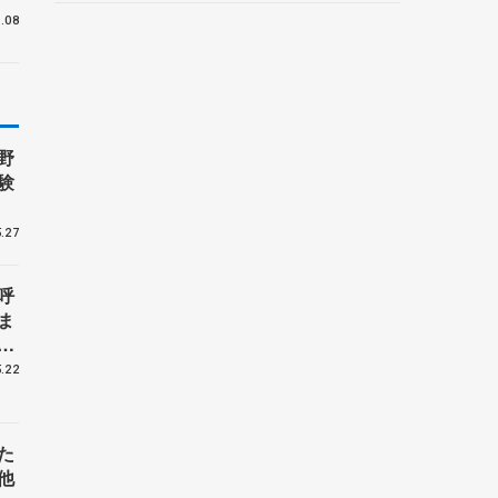
野村忠宏さんと対談
.08
野
験
.27
呼
ま
戦
.22
た
他