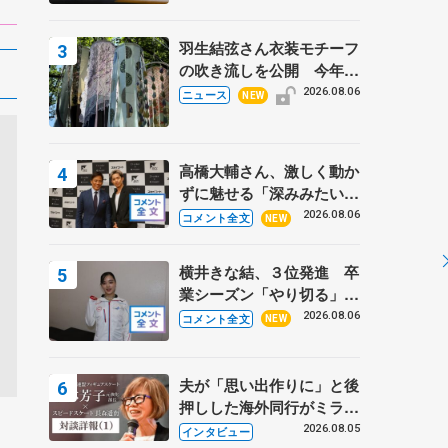
羽生結弦さん衣装モチーフ
の吹き流しを公開 今年は
「春よ、来い」、仙台の瑞
2026.08.06
ニュース
NEW
鳳殿
高橋大輔さん、激しく動か
ずに魅せる「深みみたいな
ものは出てきている？」
2026.08.06
コメント全文
NEW
〝兄さん〟と慕うレジェン
ド野村忠宏さんと和気あい
横井きな結、３位発進 卒
あい
業シーズン「やり切る」
【みなとアクルス杯SP】
2026.08.06
コメント全文
NEW
夫が「思い出作りに」と後
押しした海外同行がミラノ
まで… 繁華街のリンクで
2026.08.05
インタビュー