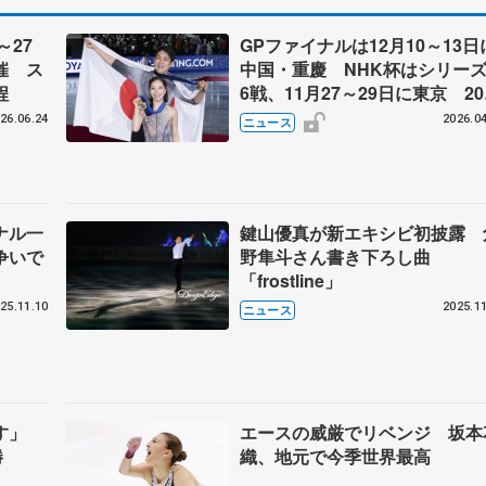
～27
GPファイナルは12月10～13日
催 ス
中国・重慶 NHK杯はシリー
程
6戦、11月27～29日に東京 20
～27年シーズン、国際スケート
26.06.24
2026.04
ニュース
盟発表
ナル一
鍵山優真が新エキシビ初披露 
争いで
野隼斗さん書き下ろし曲
「frostline」
25.11.10
2025.11
ニュース
指す」
エースの威厳でリベンジ 坂本
勝
織、地元で今季世界最高