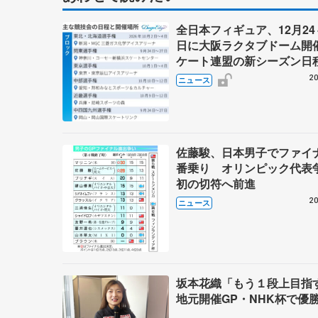
全日本フィギュア、12月24
日に大阪ラクタブドーム開
ケート連盟の新シーズン日
20
ニュース
佐藤駿、日本男子でファイ
番乗り オリンピック代表
初の切符へ前進
20
ニュース
坂本花織「もう１段上目
地元開催GP・NHK杯で優