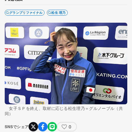
グランプリファイナル
松生 理乃
女子ＳＰを終え、取材に応じる松生理乃＝グルノーブル（共
同）
0
SNSでシェア