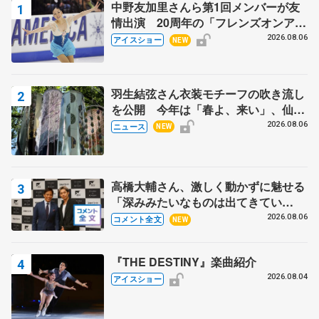
中野友加里さんら第1回メンバーが友
情出演 20周年の「フレンズオンアイ
ス」 宮本賢二さん、有川梨絵さん、
2026.08.06
アイスショー
NEW
田村岳斗さんも
羽生結弦さん衣装モチーフの吹き流し
を公開 今年は「春よ、来い」、仙台
の瑞鳳殿
2026.08.06
ニュース
NEW
高橋大輔さん、激しく動かずに魅せる
「深みみたいなものは出てきてい
る？」 〝兄さん〟と慕うレジェンド
2026.08.06
コメント全文
NEW
野村忠宏さんと和気あいあい
『THE DESTINY』楽曲紹介
2026.08.04
アイスショー