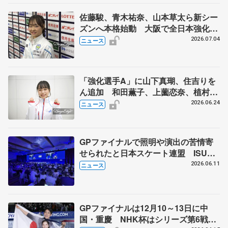
佐藤駿、青木祐奈、山本草太ら新シー
ズンへ本格始動 大阪で全日本強化合
宿 シニアデビューの島田麻央らも
2026.07.04
ニュース
「強化選手A」に山下真瑚、住吉りを
ん追加 和田薫子、上薗恋奈、植村駿
は「強化選手B」
2026.06.24
ニュース
GPファイナルで照明や演出の苦情寄
せられたと日本スケート連盟 ISU総
会で発言「スケーター見たいファンに
2026.06.11
ニュース
ふさわしいリターンを」
GPファイナルは12月10～13日に中
国・重慶 NHK杯はシリーズ第6戦、