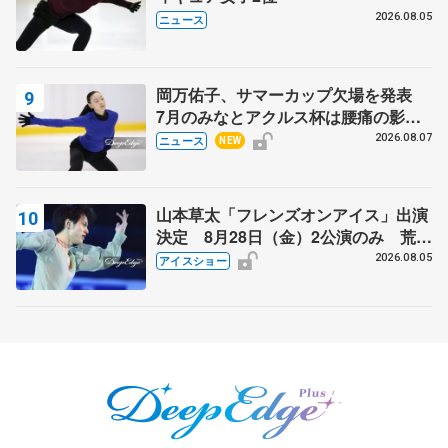
2026.08.05
ニュース
岡万佑子、サマーカップ欠場を発表
7月のみなとアクルス杯は腰痛の影響
で
2026.08.07
ニュース
NEW
山本草太「フレンズオンアイス」出演
決定 8月28日（金）2公演のみ 荒川
静香さんプロデュース、20周年のアイ
2026.08.05
アイスショー
スショー