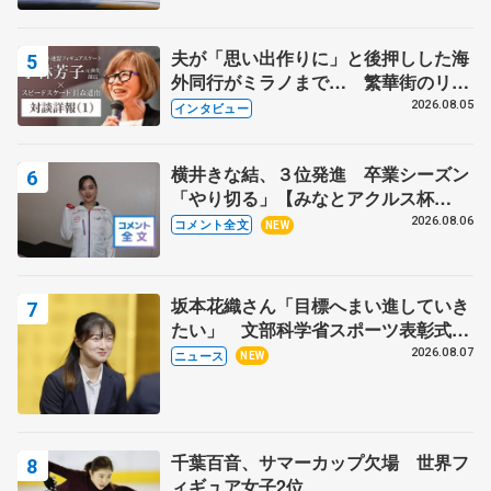
夫が「思い出作りに」と後押しした海
外同行がミラノまで… 繁華街のリン
クでは不良のお兄さんも味方に 小林
2026.08.05
インタビュー
芳子さんが振り返るスケート人生
横井きな結、３位発進 卒業シーズン
「やり切る」【みなとアクルス杯
SP】
2026.08.06
コメント全文
NEW
坂本花織さん「目標へまい進していき
たい」 文部科学省スポーツ表彰式で
代表謝辞
2026.08.07
ニュース
NEW
千葉百音、サマーカップ欠場 世界フ
ィギュア女子2位