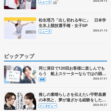
11月27～29日に東京 2026～27年シ
2026.04.15
ニュース
ーズン、国際スケート連盟発表
松生理乃「出し切れる年に」 日本学
生氷上競技選手権・女子SP
2026.01.10
ニュース
ピックアップ
同じ演目で120回お客様に楽しんでも
らう 船上スケーターならではの困難
とは 影響あったPIW前キャプテン松
2026.07.31
連載
永さんの存在
推しの素晴らしさを伝えたい宇野昌磨
の本気と、夢が遠ざかる経験をした本
田真凜の覚悟
2026.05.27
インタビュー