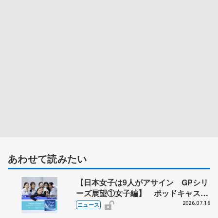
あわせて読みたい
【日本女子は9人がアサイン GPシリ
ーズ展望①女子編】 ポッドキャスト
#72を配信
2026.07.16
ニュース