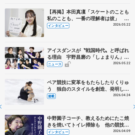
【再掲】本田真凜「スケートのことも
私のことも、一番の理解者は彼」 引
退時の単独インタビューで語った競技
2026.05.22
インタビュー
人生や家族、恋人、これからの夢…
アイスダンスが〝戦国時代〟と呼ばれ
る理由 宇野昌磨の「しょまりん」ら
実力者が相次いで参戦 国内の競争激
2026.05.22
ニュース
化
ペア競技に変革をもたらしたりくりゅ
う 独自のスタイルを創造、発明した
【引退発表後②】
2026.04.24
連載
中野園子コーチ、教えるためにたこ焼
きを焼いてトイレ掃除も 他の競技に
も通用するという坂本花織の筋肉
2026.04.09
インタビュー