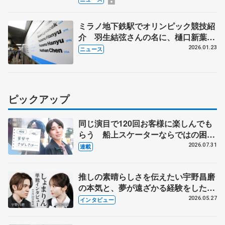
ミラノ地下鉄駅でオリンピック競技紹
介 羽生結弦さんの名に、樋口新葉さ
んのジャンプ連続写真も
2026.01.23
ニュース
ピックアップ
同じ演目で120回お客様に楽しんでも
らう 船上スケーターならではの困難
とは 影響あったPIW前キャプテン松
2026.07.31
連載
永さんの存在
推しの素晴らしさを伝えたい宇野昌磨
の本気と、夢が遠ざかる経験をした本
田真凜の覚悟
2026.05.27
インタビュー