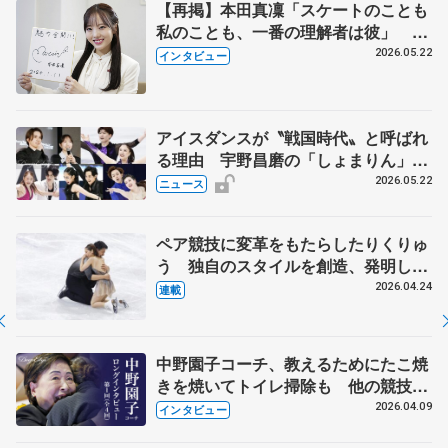
【再掲】本田真凜「スケートのことも
私のことも、一番の理解者は彼」 引
退時の単独インタビューで語った競技
2026.05.22
インタビュー
人生や家族、恋人、これからの夢…
アイスダンスが〝戦国時代〟と呼ばれ
る理由 宇野昌磨の「しょまりん」ら
実力者が相次いで参戦 国内の競争激
2026.05.22
ニュース
化
ペア競技に変革をもたらしたりくりゅ
う 独自のスタイルを創造、発明した
【引退発表後②】
2026.04.24
連載
中野園子コーチ、教えるためにたこ焼
きを焼いてトイレ掃除も 他の競技に
も通用するという坂本花織の筋肉
2026.04.09
インタビュー