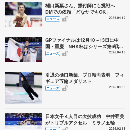
樋口新葉さん、振付師にも挑戦へ
DMでの依頼「どなたでもOK」
2026.04.17
ニュース
GPファイナルは12月10～13日に中
国・重慶 NHK杯はシリーズ第6戦、
11月27～29日に東京 2026～27年シ
2026.04.15
ニュース
ーズン、国際スケート連盟発表
引退の樋口新葉、プロ転向表明 フィ
ギュア五輪メダリスト
2026.03.09
ニュース
日本女子４人目の大技成功 中井亜美
がトリプルアクセル ミラノ五輪
2026.02.18
ニュース