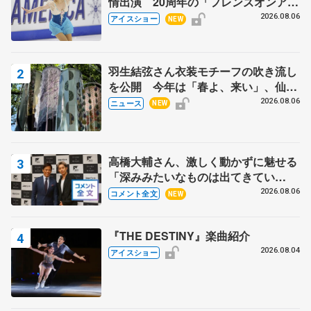
情出演 20周年の「フレンズオンアイ
ス」 宮本賢二さん、有川梨絵さん、
2026.08.06
アイスショー
NEW
田村岳斗さんも
羽生結弦さん衣装モチーフの吹き流し
を公開 今年は「春よ、来い」、仙台
の瑞鳳殿
2026.08.06
ニュース
NEW
高橋大輔さん、激しく動かずに魅せる
「深みみたいなものは出てきてい
る？」 〝兄さん〟と慕うレジェンド
2026.08.06
コメント全文
NEW
野村忠宏さんと和気あいあい
『THE DESTINY』楽曲紹介
2026.08.04
アイスショー