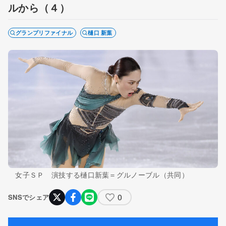
ルから（４）
グランプリファイナル
樋口 新葉
女子ＳＰ 演技する樋口新葉＝グルノーブル（共同）
0
SNSでシェア