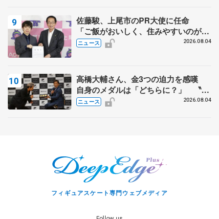
佐藤駿、上尾市のPR大使に任命
「ご飯がおいしく、住みやすいのが魅
力」
2026.08.04
ニュース
高橋大輔さん、金3つの迫力を感嘆
自身のメダルは「どちらに？」 〝リ
ス兄弟〟オリンピック3連覇の野村忠
2026.08.04
ニュース
宏さんと対談
フィギュアスケート専門ウェブメディア
Follow us