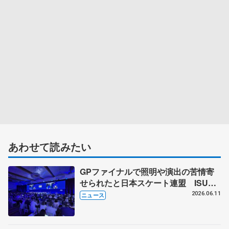
あわせて読みたい
GPファイナルで照明や演出の苦情寄
せられたと日本スケート連盟 ISU総
会で発言「スケーター見たいファンに
2026.06.11
ニュース
ふさわしいリターンを」