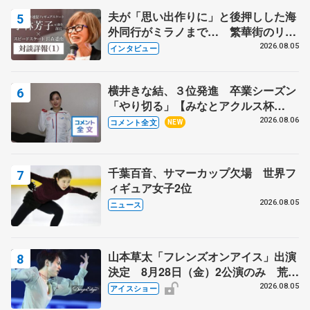
夫が「思い出作りに」と後押しした海
外同行がミラノまで… 繁華街のリン
クでは不良のお兄さんも味方に 小林
2026.08.05
インタビュー
芳子さんが振り返るスケート人生
横井きな結、３位発進 卒業シーズン
「やり切る」【みなとアクルス杯
SP】
2026.08.06
コメント全文
NEW
千葉百音、サマーカップ欠場 世界フ
ィギュア女子2位
2026.08.05
ニュース
山本草太「フレンズオンアイス」出演
決定 8月28日（金）2公演のみ 荒川
静香さんプロデュース、20周年のアイ
2026.08.05
アイスショー
スショー