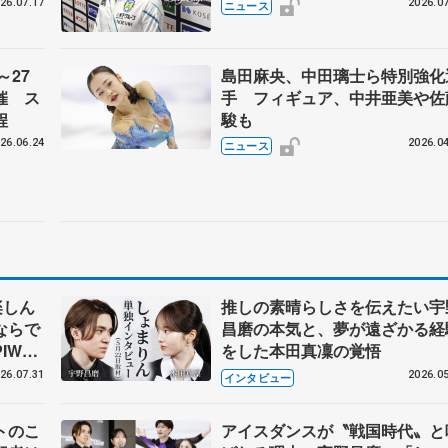
田麻央らも
26.07.17
2026.07
ニュース
～27
島田麻央、中田璃士ら特別強化
催 ス
手 フィギュア、中井亜美や佐
程
駿も
26.06.24
2026.04
ニュース
楽しん
推しの素晴らしさを伝えたい宇
ならで
昌磨の本気と、夢が遠ざかる経
IW前
をした本田真凜の覚悟
26.07.31
2026.05
インタビュー
トのこ
アイスダンスが〝戦国時代〟と