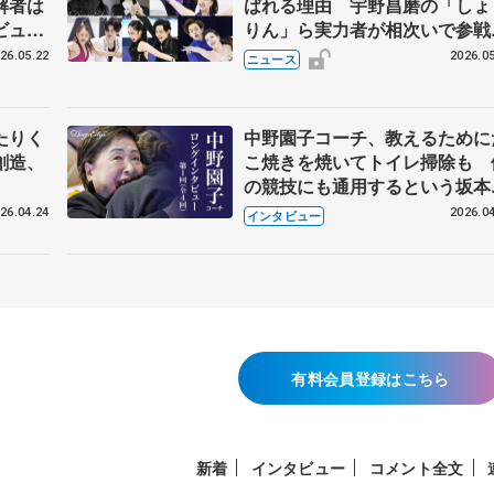
解者は
ばれる理由 宇野昌磨の「しょ
ビュー
りん」ら実力者が相次いで参
恋人、
国内の競争激化
26.05.22
2026.05
ニュース
たりく
中野園子コーチ、教えるために
創造、
こ焼きを焼いてトイレ掃除も 
の競技にも通用するという坂本
織の筋肉
26.04.24
2026.04
インタビュー
有料会員登録はこちら
新着
インタビュー
コメント全文