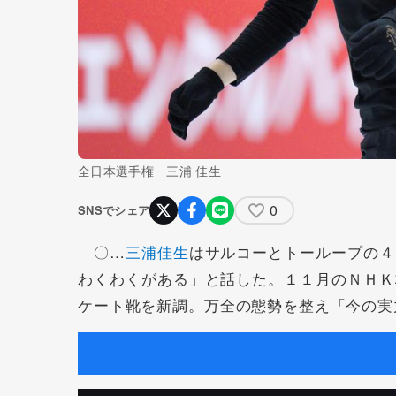
全日本選手権 三浦 佳生
0
SNSでシェア
〇…
三浦佳生
はサルコーとトーループの４
わくわくがある」と話した。１１月のＮＨＫ
ケート靴を新調。万全の態勢を整え「今の実