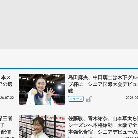
日本ス
島田麻央、中田璃士は木下グル
アの選
プ杯に シニア国際大会デビュ
戦
26.07.22
2026.07
ニュース
界王者
佐藤駿、青木祐奈、山本草太ら
子
シーズンへ本格始動 大阪で全
を配信
本強化合宿 シニアデビューの