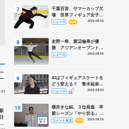
トロフィーフリー】
千葉百音、サマーカップ欠
場 世界フィギュア女子2
位
2026.08.05
ニュース
NEW
友野一希、渡辺倫果が優
勝 アジアンオープントロ
フィー
2026.08.03
ニュース
ー
AIはフィギュアスケートを
ー
どう変える？ 青木祐奈と
考える採点、トレーニング
2026.08.04
ニュース
.22
の未来
横井きな結、３位発進 卒
新
業シーズン「やり切る」
日
【みなとアクルス杯SP】
2026.08.06
コメント全文
NEW
島