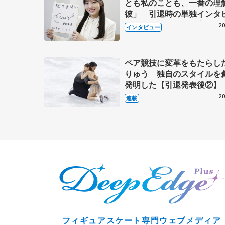
とも私のことも、一番の理
彼」 引退時の単独インタ
で語った競技人生や家族、
20
インタビュー
これからの夢…
ペア競技に変革をもたらし
りゅう 独自のスタイルを
発明した【引退発表後②】
20
連載
フィギュアスケート専門ウェブメディア