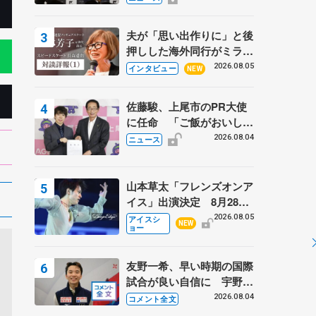
弟〟オリンピック3連覇の
野村忠宏さんと対談
夫が「思い出作りに」と後
押しした海外同行がミラノ
まで… 繁華街のリンクで
2026.08.05
インタビュー
NEW
は不良のお兄さんも味方
に 小林芳子さんが振り返
佐藤駿、上尾市のPR大使
るスケート人生
に任命 「ご飯がおいし
く、住みやすいのが魅力」
2026.08.04
ニュース
山本草太「フレンズオンア
イス」出演決定 8月28日
（金）2公演のみ 荒川静
2026.08.05
アイスシ
NEW
ョー
香さんプロデュース、20
周年のアイスショー
友野一希、早い時期の国際
試合が良い自信に 宇野昌
磨の現役復帰に思っている
2026.08.04
コメント全文
こと 【アジアンオープン