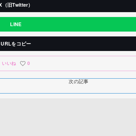
X（旧Twitter）
LINE
URLをコピー
いいね
0
次の記事