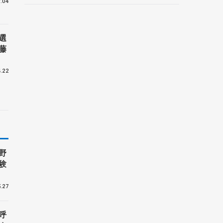
.04
選
藤
.22
野
験
.27
呼