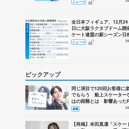
20
ニュース
全日本フィギュア、12月24
日に大阪ラクタブドーム開
ケート連盟の新シーズン日
20
ニュース
ピックアップ
同じ演目で120回お客様に
でもらう 船上スケーター
はの困難とは 影響あったP
キャプテン松永さんの存在
20
連載
【再掲】本田真凜「スケー