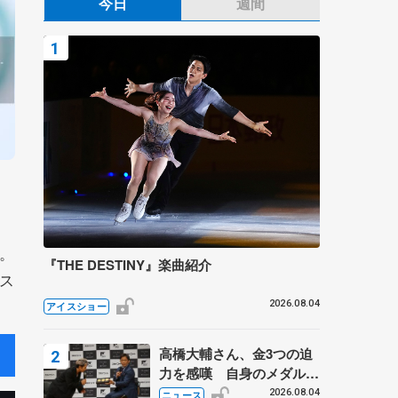
今日
週間
。
『THE DESTINY』楽曲紹介
ス
2026.08.04
アイスショー
高橋大輔さん、金3つの迫
力を感嘆 自身のメダルは
「どちらに？」 〝リス兄
2026.08.04
ニュース