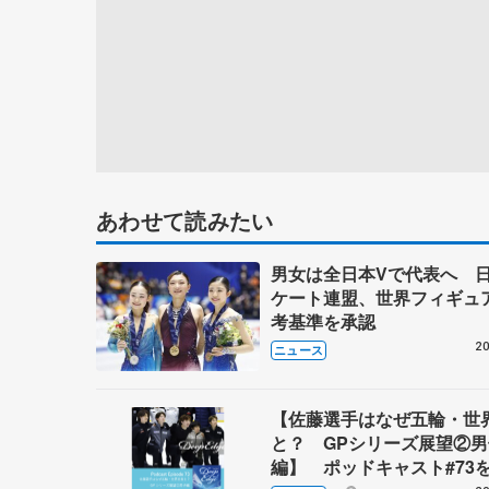
あわせて読みたい
男女は全日本Vで代表へ 
ケート連盟、世界フィギュ
考基準を承認
20
ニュース
【佐藤選手はなぜ五輪・世
と？ GPシリーズ展望②男
編】 ポッドキャスト#73