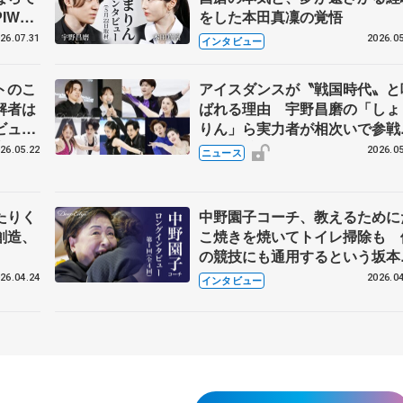
IW前
をした本田真凜の覚悟
26.07.31
2026.05
インタビュー
トのこ
アイスダンスが〝戦国時代〟と
解者は
ばれる理由 宇野昌磨の「しょ
ビュー
りん」ら実力者が相次いで参
恋人、
国内の競争激化
26.05.22
2026.05
ニュース
たりく
中野園子コーチ、教えるために
創造、
こ焼きを焼いてトイレ掃除も 
の競技にも通用するという坂本
織の筋肉
26.04.24
2026.04
インタビュー