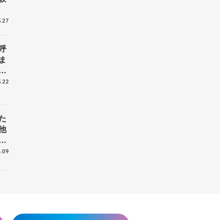
.27
呼
ま
戦
.22
た
他
花
.09