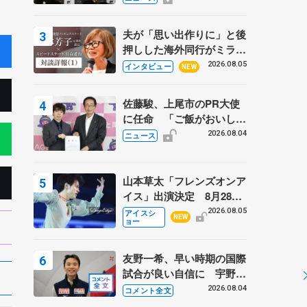
弟〟オリンピック3連覇の
野村忠宏さんと対談
夫が「思い出作りに」と後
押しした海外同行がミラノ
まで… 繁華街のリンクで
2026.08.05
インタビュー
NEW
は不良のお兄さんも味方
に 小林芳子さんが振り返
佐藤駿、上尾市のPR大使
るスケート人生
に任命 「ご飯がおいし
く、住みやすいのが魅力」
2026.08.04
ニュース
山本草太「フレンズオンア
イス」出演決定 8月28日
（金）2公演のみ 荒川静
2026.08.05
アイスシ
NEW
ョー
香さんプロデュース、20
周年のアイスショー
友野一希、早い時期の国際
試合が良い自信に 宇野昌
磨の現役復帰に思っている
2026.08.04
コメント全文
こと 【アジアンオープン