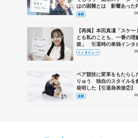
はの困難とは 影響あったP
キャプテン松永さんの存在
20
連載
【再掲】本田真凜「スケー
とも私のことも、一番の理
彼」 引退時の単独インタ
で語った競技人生や家族、
20
インタビュー
これからの夢…
ペア競技に変革をもたらし
りゅう 独自のスタイルを
発明した【引退発表後②】
20
連載