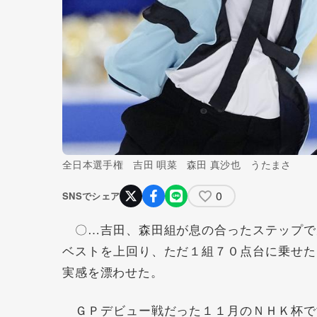
全日本選手権 吉田 唄菜 森田 真沙也 うたまさ
0
SNSでシェア
〇…吉田、森田組が息の合ったステップで
ベストを上回り、ただ１組７０点台に乗せた
実感を漂わせた。
ＧＰデビュー戦だった１１月のＮＨＫ杯で