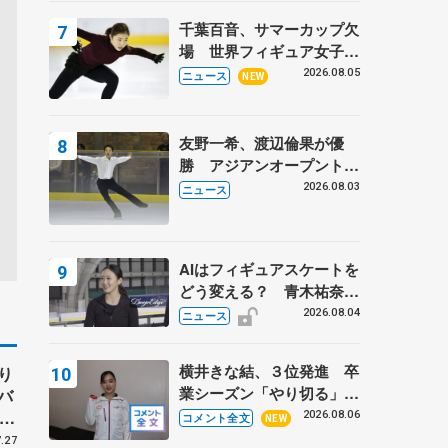
トロフィーフリー】
千葉百音、サマーカップ欠
場 世界フィギュア女子2
位
2026.08.05
ニュース
NEW
友野一希、渡辺倫果が優
勝 アジアンオープントロ
フィー
2026.08.03
ニュース
AIはフィギュアスケートを
どう変える？ 青木祐奈と
考える採点、トレーニング
2026.08.04
ニュース
の未来
横井きな結、３位発進 卒
り
業シーズン「やり切る」
バ
【みなとアクルス杯SP】
、
2026.08.06
コメント全文
NEW
子
.27