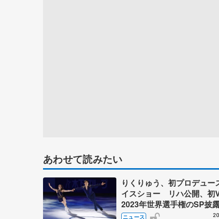
あわせて読みたい
りくりゅう、初プロデュー
イスショー リハ公開、初
2023年世界選手権のSP披
ゼボロ、チョクベイら豪華
20
ニュース