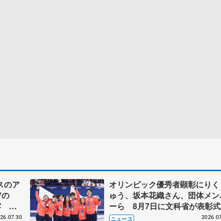
スのア
オリンピック優秀者顕彰にりく
Vの
ゅう、坂本花織さん、団体メン
露 ハ
ーら 8月7日に文科省が表彰式
メンバ
ブルーノ・マルコット、中野園
26.07.30
2026.07
ニュース