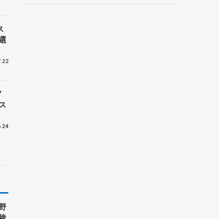
ス
選
.22
7
ス
.24
野
験