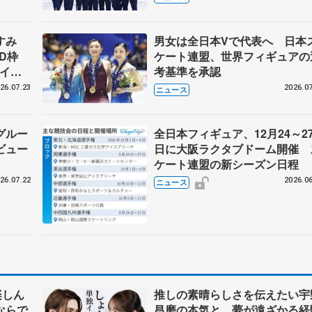
らコーチも
なすみ
男女は全日本Vで代表へ 日本
BD枠
ケート連盟、世界フィギュアの
アイス
考基準を承認
#74
26.07.23
2026.07
ニュース
グルー
全日本フィギュア、12月24～2
ビュー
日に大阪ラクタブドーム開催 
ケート連盟の新シーズン日程
26.07.22
2026.06
ニュース
楽しん
推しの素晴らしさを伝えたい宇
ならで
昌磨の本気と、夢が遠ざかる経