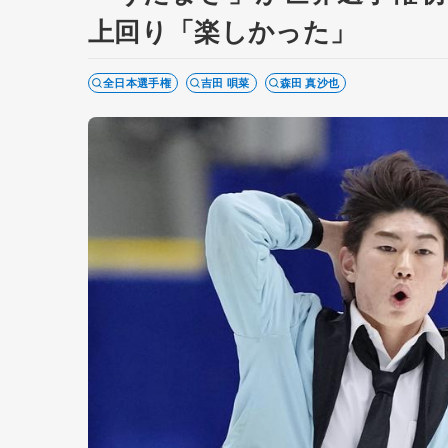
上回り「楽しかった」
全日本選手権
吉田 唄菜
森田 真沙也