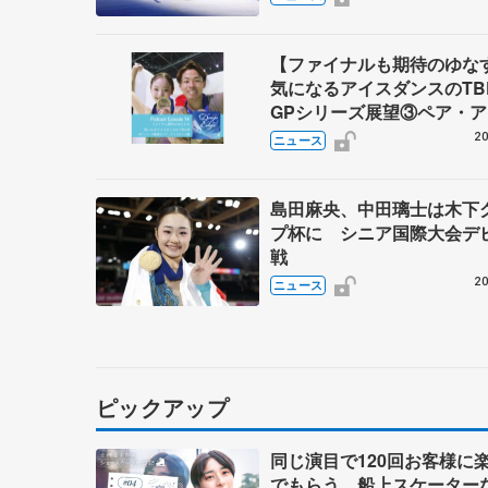
ーが来日
【ファイナルも期待のゆ
気になるアイスダンスのT
GPシリーズ展望③ペア・
ダンス編】 ポッドキャスト
20
ニュース
を配信
島田麻央、中田璃士は木下
プ杯に シニア国際大会デ
戦
20
ニュース
ピックアップ
同じ演目で120回お客様に
でもらう 船上スケーター