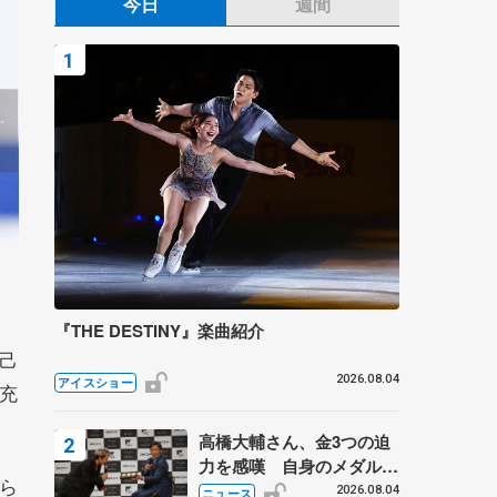
今日
週間
『THE DESTINY』楽曲紹介
己
2026.08.04
アイスショー
充
高橋大輔さん、金3つの迫
力を感嘆 自身のメダルは
ら
「どちらに？」 〝リス兄
2026.08.04
ニュース