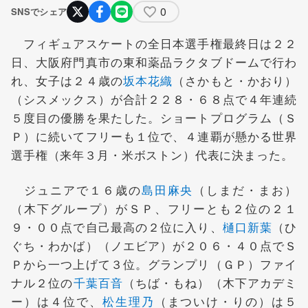
0
SNSでシェア
フィギュアスケートの全日本選手権最終日は２２
日、大阪府門真市の東和薬品ラクタブドームで行わ
れ、女子は２４歳の
坂本花織
（さかもと・かおり）
（シスメックス）が合計２２８・６８点で４年連続
５度目の優勝を果たした。ショートプログラム（Ｓ
Ｐ）に続いてフリーも１位で、４連覇が懸かる世界
選手権（来年３月・米ボストン）代表に決まった。
ジュニアで１６歳の
島田麻央
（しまだ・まお）
（木下グループ）がＳＰ、フリーとも２位の２１
９・００点で自己最高の２位に入り、
樋口新葉
（ひ
ぐち・わかば）（ノエビア）が２０６・４０点でＳ
Ｐから一つ上げて３位。グランプリ（ＧＰ）ファイ
ナル２位の
千葉百音
（ちば・もね）（木下アカデミ
ー）は４位で、
松生理乃
（まついけ・りの）は５