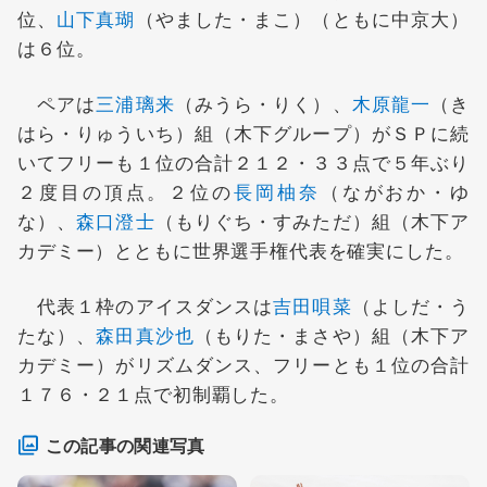
位、
山下真瑚
（やました・まこ）（ともに中京大）
は６位。
ペアは
三浦璃来
（みうら・りく）、
木原龍一
（き
はら・りゅういち）組（木下グループ）がＳＰに続
いてフリーも１位の合計２１２・３３点で５年ぶり
２度目の頂点。２位の
長岡柚奈
（ながおか・ゆ
な）、
森口澄士
（もりぐち・すみただ）組（木下ア
カデミー）とともに世界選手権代表を確実にした。
代表１枠のアイスダンスは
吉田唄菜
（よしだ・う
たな）、
森田真沙也
（もりた・まさや）組（木下ア
カデミー）がリズムダンス、フリーとも１位の合計
１７６・２１点で初制覇した。
この記事の関連写真