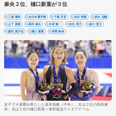
麻央２位、樋口新葉が３位
三浦 璃来
全日本選手権
千葉 百音
吉田 唄菜
坂本 花織
山下 真瑚
島田 麻央
木原 龍一
松生 理乃
森口 澄士
森田 真沙也
樋口 新葉
長岡 柚奈
女子で４連覇を果たした坂本花織（中央）。左は２位の島田麻
央、右は３位の樋口新葉＝東和薬品ラクタブドーム