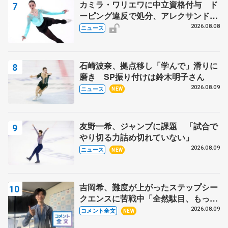
カミラ・ワリエワに中立資格付与 ド
ーピング違反で処分、アレクサンド
ラ・イグナトワも
2026.08.08
ニュース
石崎波奈、拠点移し「学んで」滑りに
磨き SP振り付けは鈴木明子さん
2026.08.09
ニュース
NEW
友野一希、ジャンプに課題 「試合で
やり切る力詰め切れていない」
2026.08.09
ニュース
NEW
吉岡希、難度が上がったステップシー
クエンスに苦戦中「全然駄目、もっと
いいエッジで踏めるようにしたいな」
2026.08.09
コメント全文
NEW
【サマーカップ男子SP】