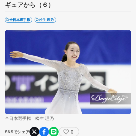
ギュアから（６）
全日本選手権
松生 理乃
全日本選手権 松生 理乃
0
SNSでシェア