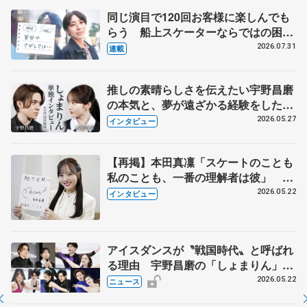
同じ演目で120回お客様に楽しんでも
らう 船上スケーターならではの困難
とは 影響あったPIW前キャプテン松
2026.07.31
連載
永さんの存在
推しの素晴らしさを伝えたい宇野昌磨
の本気と、夢が遠ざかる経験をした本
田真凜の覚悟
2026.05.27
インタビュー
【再掲】本田真凜「スケートのことも
私のことも、一番の理解者は彼」 引
退時の単独インタビューで語った競技
2026.05.22
インタビュー
人生や家族、恋人、これからの夢…
アイスダンスが〝戦国時代〟と呼ばれ
る理由 宇野昌磨の「しょまりん」ら
実力者が相次いで参戦 国内の競争激
2026.05.22
ニュース
化