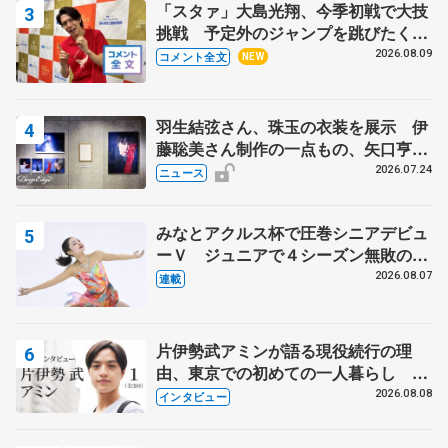
「スタァ」大島光翔、今季初戦で大技
挑戦 予定外のジャンプを跳びたくな
った理由とは… 【関東サマートロフ
2026.08.09
コメント全文
NEW
ィー男子ショート】
羽生結弦さん、珠玉の衣装を展示 伊
藤聡美さん制作の一点もの、矢口亨さ
んが撮影
2026.07.24
ニュース
みなとアクルス杯で圧巻シニアデビュ
ーＶ ジュニアで４シーズン無敗の島
田麻央
2026.08.07
連載
片伊勢武アミンが語る現役続行の理
由、東京での初めての一人暮らし 注
目スケーターの「今」に迫る
2026.08.08
インタビュー