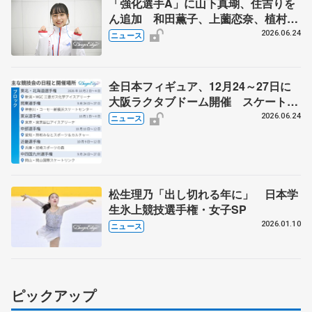
「強化選手A」に山下真瑚、住吉りを
ん追加 和田薫子、上薗恋奈、植村駿
は「強化選手B」
2026.06.24
ニュース
全日本フィギュア、12月24～27日に
大阪ラクタブドーム開催 スケート連
盟の新シーズン日程
2026.06.24
ニュース
松生理乃「出し切れる年に」 日本学
生氷上競技選手権・女子SP
2026.01.10
ニュース
ピックアップ