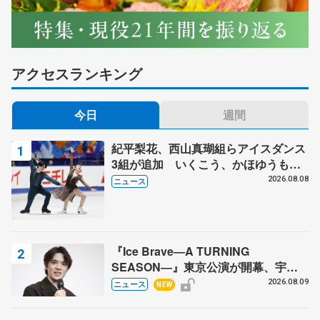
アクセスランキング
今日
週間
紀平梨花、西山真瑚組らアイスダンス
3組が追加 いくこう、かほゆうも、
木下グループ杯
2026.08.08
ニュース
『Ice Brave―A TURNING
SEASON―』東京公演が開幕、宇野
昌磨の『Ice Brave』にかける思いを
2026.08.09
ニュース
NEW
知る記事 5選