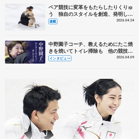
ペア競技に変革をもたらしたりくりゅ
う 独自のスタイルを創造、発明した
【引退発表後②】
2026.04.24
連載
中野園子コーチ、教えるためにたこ焼
きを焼いてトイレ掃除も 他の競技に
も通用するという坂本花織の筋肉
2026.04.09
インタビュー