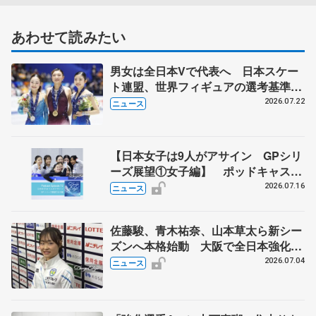
あわせて読みたい
男女は全日本Vで代表へ 日本スケー
ト連盟、世界フィギュアの選考基準を
承認
2026.07.22
ニュース
【日本女子は9人がアサイン GPシリ
ーズ展望①女子編】 ポッドキャスト
#72を配信
2026.07.16
ニュース
佐藤駿、青木祐奈、山本草太ら新シー
ズンへ本格始動 大阪で全日本強化合
宿 シニアデビューの島田麻央らも
2026.07.04
ニュース