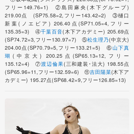
フリー149.76=1) ②島田麻央(木下グループ)
219.00点 (SP75.58=2,フリー143.42=2) ③樋口
新葉(ノエビア) 206.40点(SP71.05=4,フリー
135.35=3) ④
千葉百音
(木下アカデミー) 205.69点
(SP74.72=3,フリー130.97=7) ⑤
松生理乃
(中京大)
204.00点(SP70.79=5,フリー133.21=5) ⑥
山下真
瑚
(中京大) 200.25点(SP65.13=12,フリー
135.12=4) ⑦
渡辺倫果
(三和建装･法大) 198.55点
(SP65.96=11,フリー132.59=6) ⑪
吉田陽菜
(木下ア
カデミー) 195.27点(SP68.42=9,フリー126.85=13)