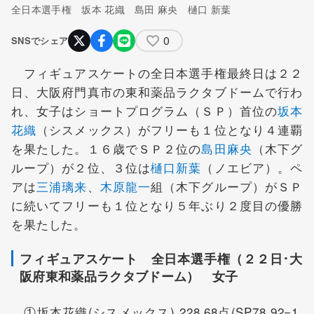
全日本選手権 坂本 花織 島田 麻央 樋口 新葉
0
SNSでシェア
フィギュアスケートの全日本選手権最終日は２２
日、大阪府門真市の東和薬品ラクタブドームで行わ
れ、女子はショートプログラム（ＳＰ）首位の
坂本
花織
（シスメックス）がフリーも１位となり４連覇
を果たした。１６歳でＳＰ２位の
島田麻央
（木下グ
ループ）が２位、３位は
樋口新葉
（ノエビア）。ペ
アは
三浦璃来
、
木原龍一
組（木下グループ）がＳＰ
に続いてフリーも１位となり５年ぶり２度目の優勝
を果たした。
フィギュアスケート 全日本選手権（２２日･大
阪府東和薬品ラクタブドーム） 女子
①坂本花織(シスメックス) 228.68点(SP78.92=1,