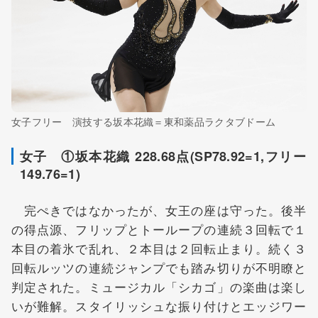
女子フリー 演技する坂本花織＝東和薬品ラクタブドーム
女子 ①坂本花織 228.68点(SP78.92=1,フリー
149.76=1)
完ぺきではなかったが、女王の座は守った。後半
の得点源、フリップとトーループの連続３回転で１
本目の着氷で乱れ、２本目は２回転止まり。続く３
回転ルッツの連続ジャンプでも踏み切りが不明瞭と
判定された。ミュージカル「シカゴ」の楽曲は楽し
いが難解。スタイリッシュな振り付けとエッジワー