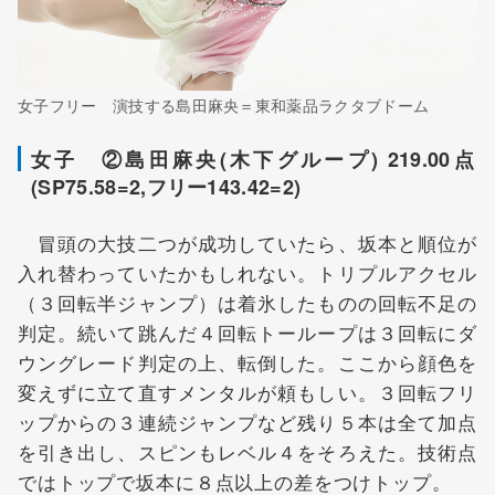
女子フリー 演技する島田麻央＝東和薬品ラクタブドーム
女子 ②島田麻央(木下グループ) 219.00点
(SP75.58=2,フリー143.42=2)
冒頭の大技二つが成功していたら、坂本と順位が
入れ替わっていたかもしれない。トリプルアクセル
（３回転半ジャンプ）は着氷したものの回転不足の
判定。続いて跳んだ４回転トーループは３回転にダ
ウングレード判定の上、転倒した。ここから顔色を
変えずに立て直すメンタルが頼もしい。３回転フリ
ップからの３連続ジャンプなど残り５本は全て加点
を引き出し、スピンもレベル４をそろえた。技術点
ではトップで坂本に８点以上の差をつけトップ。