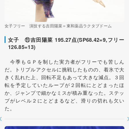
女子フリー 演技する吉田陽菜＝東和薬品ラクタブドーム
女子 ⑪吉田陽菜 195.27点(SP68.42=9,フリー
126.85=13)
今季もＧＰを制した実力者がフリーでも苦しん
だ。トリプルアクセルに挑戦したものの、着氷で大
きく乱れた上、回転不足もあって大きな減点。３回
転を予定していたループが２回転にとどまったほ
か、ジャンプで細かなミスが積み重なった。ステッ
プがレベル２にとどまるなど、滑りの切れも欠い
た。