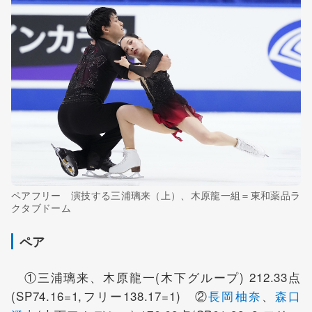
ペアフリー 演技する三浦璃来（上）、木原龍一組＝東和薬品ラ
クタブドーム
ペア
①三浦璃来、木原龍一(木下グループ) 212.33点
(SP74.16=1,フリー138.17=1) ②
長岡柚奈
、
森口