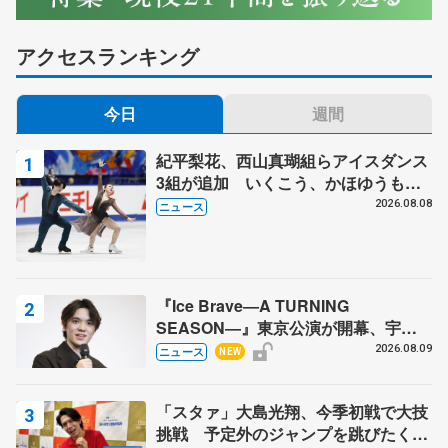
アクセスランキング
今日
週間
紀平梨花、西山真瑚組らアイスダンス
3組が追加 いくこう、かほゆうも、
木下グループ杯
2026.08.08
ニュース
『Ice Brave―A TURNING
SEASON―』東京公演が開幕、宇野
昌磨の『Ice Brave』にかける思いを
2026.08.09
ニュース
NEW
知る記事 5選
「スタァ」大島光翔、今季初戦で大技
挑戦 予定外のジャンプを跳びたくな