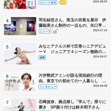
った理由とは… 【関東サマートロフ
2026.08.09
コメント全文
NEW
ィー男子ショート】
羽生結弦さん、珠玉の衣装を展示 伊
藤聡美さん制作の一点もの、矢口亨さ
んが撮影
2026.07.24
ニュース
みなとアクルス杯で圧巻シニアデビュ
ーＶ ジュニアで４シーズン無敗の島
田麻央
2026.08.07
連載
片伊勢武アミンが語る現役続行の理
由、東京での初めての一人暮らし 注
目スケーターの「今」に迫る
2026.08.08
インタビュー
石崎波奈、拠点移し「学んで」滑りに
磨き SP振り付けは鈴木明子さん