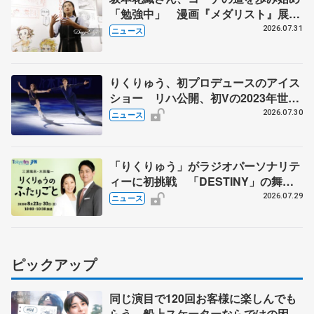
「勉強中」 漫画『メダリスト』展覧
会で子どもたちにエール
2026.07.31
ニュース
りくりゅう、初プロデュースのアイス
ショー リハ公開、初Vの2023年世界
選手権のSP披露 ハゼボロ、チョク
2026.07.30
ニュース
ベイら豪華メンバーが来日
「りくりゅう」がラジオパーソナリテ
ィーに初挑戦 「DESTINY」の舞台
裏エピソードも
2026.07.29
ニュース
ピックアップ
同じ演目で120回お客様に楽しんでも
らう 船上スケーターならではの困難