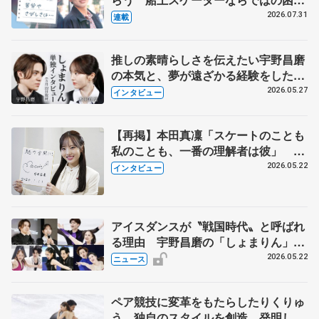
とは 影響あったPIW前キャプテン松
2026.07.31
連載
永さんの存在
推しの素晴らしさを伝えたい宇野昌磨
の本気と、夢が遠ざかる経験をした本
田真凜の覚悟
2026.05.27
インタビュー
【再掲】本田真凜「スケートのことも
私のことも、一番の理解者は彼」 引
退時の単独インタビューで語った競技
2026.05.22
インタビュー
人生や家族、恋人、これからの夢…
アイスダンスが〝戦国時代〟と呼ばれ
る理由 宇野昌磨の「しょまりん」ら
実力者が相次いで参戦 国内の競争激
2026.05.22
ニュース
化
ペア競技に変革をもたらしたりくりゅ
う 独自のスタイルを創造、発明した