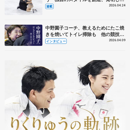
【引退発表後②】
2026.04.24
連載
中野園子コーチ、教えるためにたこ焼
きを焼いてトイレ掃除も 他の競技に
も通用するという坂本花織の筋肉
2026.04.09
インタビュー