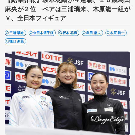
麻央が２位 ペアは三浦璃来、木原龍一組が
Ｖ、全日本フィギュア
三浦 璃来
全日本選手権
坂本 花織
島田 麻央
木原 龍一
樋口 新葉