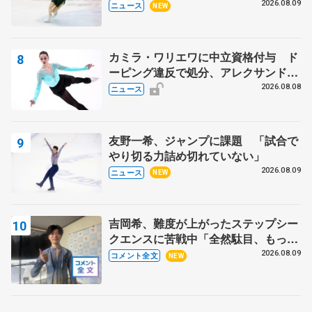
2026.08.09
ニュース
NEW
カミラ・ワリエワに中立資格付与 ド
ーピング違反で処分、アレクサンド
ラ・イグナトワも
2026.08.08
ニュース
友野一希、ジャンプに課題 「試合で
やり切る力詰め切れていない」
2026.08.09
ニュース
NEW
吉岡希、難度が上がったステップシー
クエンスに苦戦中「全然駄目、もっと
いいエッジで踏めるようにしたいな」
2026.08.09
コメント全文
NEW
【サマーカップ男子SP】