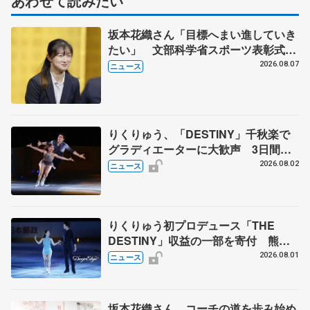
あわせて読みたい
坂本花織さん「目標へまい進していき
たい」 文部科学省スポーツ表彰式で
代表謝辞
2026.08.07
ニュース
りくりゅう、「DESTINY」千秋楽で
グラディエーターに大歓声 3日間の
計4公演で延べ約１万8千人動員、三浦
2026.08.02
ニュース
璃来さん感極まる
りくりゅう初プロデュース「THE
DESTINY」収益の一部を寄付 熊本
地震、被災者支援
2026.08.01
ニュース
坂本花織さん、コーチの道を歩み始め