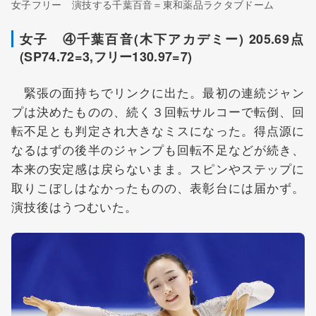
女子フリー 演技する千葉百音＝東和薬品ラクタブドーム
女子 ④千葉百音(木下アカデミー) 205.69点
(SP74.72=3,フリー130.97=7)
緊張の面持ちでリンクに出た。最初の連続ジャン
プは決めたものの、続く３回転サルコーで転倒、回
転不足とも判定され大きなミスになった。得点源に
なるはずの後半のジャンプも回転不足などが続き、
本来の安定感は戻らないまま。スピンやステップに
取りこぼしはなかったものの、表彰台には届かず。
演技後はうつむいた。