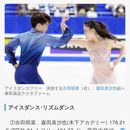
アイスダンスフリー 演技する
吉田唄菜
（右）、
森田真沙也
組＝
東和薬品ラクタブドーム
アイスダンス･リズムダンス
①吉田唄菜、森田真沙也(木下アカデミー) 176.21
点(RD71.84=1,フリー104.37=1) ②田中梓沙、
西