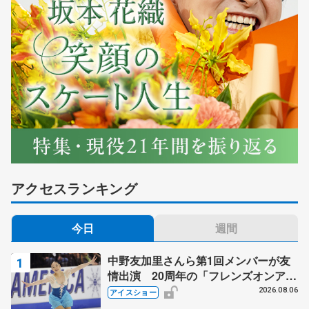
アクセスランキング
今日
週間
中野友加里さんら第1回メンバーが友
情出演 20周年の「フレンズオンアイ
ス」 宮本賢二さん、有川梨絵さん、
2026.08.06
アイスショー
田村岳斗さんも