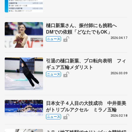
樋口新葉さん、振付師にも挑戦へ
DMでの依頼「どなたでもOK」
2026.04.17
ニュース
引退の樋口新葉、プロ転向表明 フィ
ギュア五輪メダリスト
2026.03.09
ニュース
日本女子４人目の大技成功 中井亜美
がトリプルアクセル ミラノ五輪
2026.02.18
ニュース