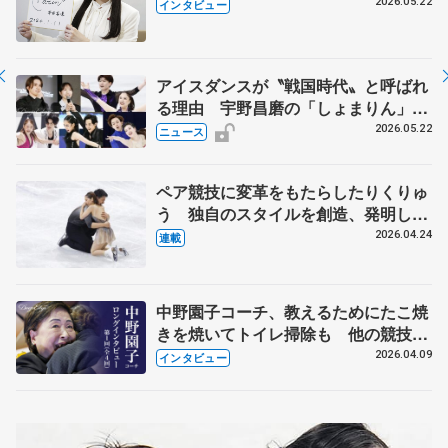
退時の単独インタビューで語った競技
2026.05.22
インタビュー
人生や家族、恋人、これからの夢…
アイスダンスが〝戦国時代〟と呼ばれ
る理由 宇野昌磨の「しょまりん」ら
実力者が相次いで参戦 国内の競争激
2026.05.22
ニュース
化
ペア競技に変革をもたらしたりくりゅ
う 独自のスタイルを創造、発明した
【引退発表後②】
2026.04.24
連載
中野園子コーチ、教えるためにたこ焼
きを焼いてトイレ掃除も 他の競技に
も通用するという坂本花織の筋肉
2026.04.09
インタビュー