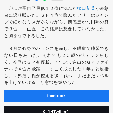
〇…昨季自己最低１２位に沈んだ
樋口新葉
が表彰
台に返り咲いた。ＳＰ４位で臨んだフリーはジャン
プで細かなミスがありながら、情感豊かな円熟の舞
で３位。「正直、この結果は想像していなかった」
と胸をなで下ろした。
８月に心身のバランスを崩し、不眠症で練習でき
ない日もあった。それでも２３歳のベテランらし
く、今季はＧＰ初優勝、７年ぶり進出のＧＰファイ
ナルで４位と飛躍。「すごく成長した１年」と総括
し、世界選手権が控える後半戦へ「まだまだレベル
を上げていける」と意欲を燃やした。
facebook
X（旧Twitter）