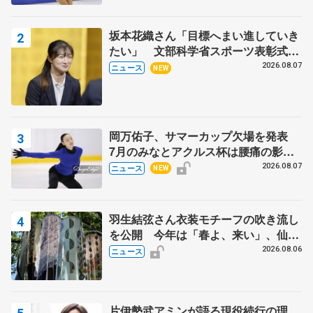
坂本花織さん「目標へまい進していき
たい」 文部科学省スポーツ表彰式で
代表謝辞
2026.08.07
ニュース
NEW
岡万佑子、サマーカップ欠場を発表
7月のみなとアクルス杯は腰痛の影響
で
2026.08.07
ニュース
NEW
羽生結弦さん衣装モチーフの吹き流し
を公開 今年は「春よ、来い」、仙台
の瑞鳳殿
2026.08.06
ニュース
片伊勢武アミンが語る現役続行の理