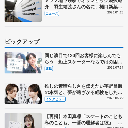
ミラノ地下鉄駅でオリンピック競技紹
介 羽生結弦さんの名に、樋口新葉さ
んのジャンプ連続写真も
2026.01.23
ニュース
ピックアップ
同じ演目で120回お客様に楽しんでも
らう 船上スケーターならではの困難
とは 影響あったPIW前キャプテン松
2026.07.31
連載
永さんの存在
推しの素晴らしさを伝えたい宇野昌磨
の本気と、夢が遠ざかる経験をした本
田真凜の覚悟
2026.05.27
インタビュー
【再掲】本田真凜「スケートのことも
私のことも、一番の理解者は彼」 引