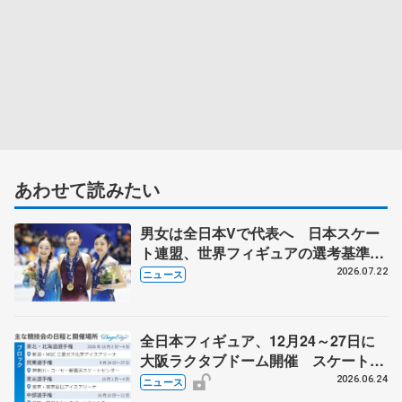
あわせて読みたい
男女は全日本Vで代表へ 日本スケー
ト連盟、世界フィギュアの選考基準を
承認
2026.07.22
ニュース
全日本フィギュア、12月24～27日に
大阪ラクタブドーム開催 スケート連
盟の新シーズン日程
2026.06.24
ニュース