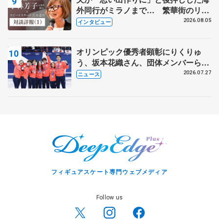
外同行がミラノまで… 繁華街のリン
クでは不良のお兄さんも味方に 小林
2026.08.05
インタビュー
芳子さんが振り返るスケート人生
オリンピック優秀者顕彰にりくりゅ
う、坂本花織さん、団体メンバーら
8月7日に文科省が表彰式、ブルーノ・
2026.07.27
ニュース
マルコット、中野園子らコーチも
フィギュアスケート専門ウェブメディア
Follow us