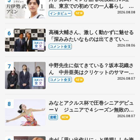
由、東京での初めての一人暮らし 注
目スケーターの「今」に迫る
2026.08.08
インタビュー
NEW
高橋大輔さん、激しく動かずに魅せる
「深みみたいなものは出てきてい
る？」 〝兄さん〟と慕うレジェンド
2026.08.06
コメント全文
野村忠宏さんと和気あいあい
中野先生に似てきている？坂本花織さ
ん 中井亜美はクリケットのサマーキ
ャンプに 島田麻央はたくさん試合に
2026.08.07
コメント全文
NEW
出て国際大会へ【文部科学省スポーツ
表彰式】
みなとアクルス杯で圧巻シニアデビュ
ーＶ ジュニアで４シーズン無敗の島
田麻央
2026.08.07
連載
NEW
夫が「思い出作りに」と後押しした海