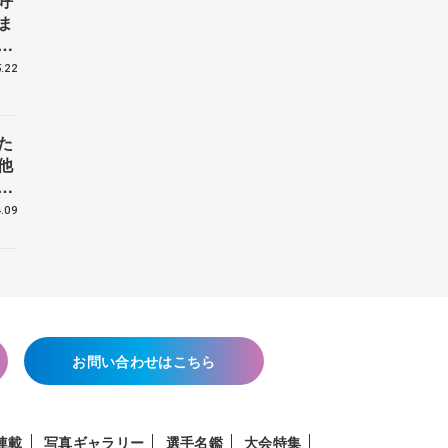
呼
ま
戦
.22
た
他
花
.09
お問い合わせはこちら
連載
写真ギャラリー
選手名鑑
大会特集