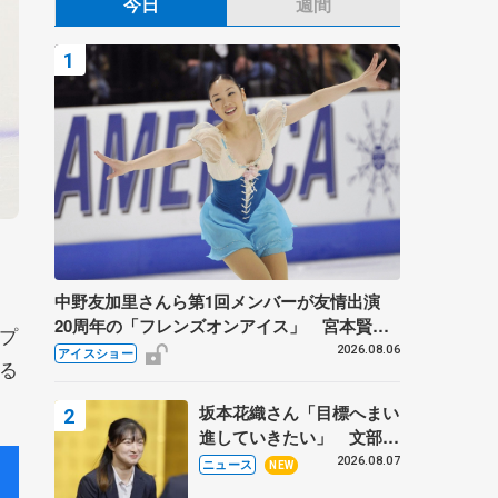
今日
週間
中野友加里さんら第1回メンバーが友情出演
20周年の「フレンズオンアイス」 宮本賢二
プ
さん、有川梨絵さん、田村岳斗さんも
2026.08.06
アイスショー
る
坂本花織さん「目標へまい
進していきたい」 文部科
学省スポーツ表彰式で代表
2026.08.07
ニュース
NEW
謝辞