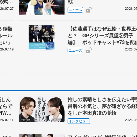
彰式、
戦
野園子
26.07.27
2026.07
ニュース
３種類
【佐藤選手はなぜ五輪・世界王
ルール
と？ GPシリーズ展望②男子
たい」
編】 ポッドキャスト#73を配
26.07.19
2026.07
ニュース
楽しん
推しの素晴らしさを伝えたい宇
ならで
昌磨の本気と、夢が遠ざかる経
IW前
をした本田真凜の覚悟
26.07.31
2026.05
インタビュー