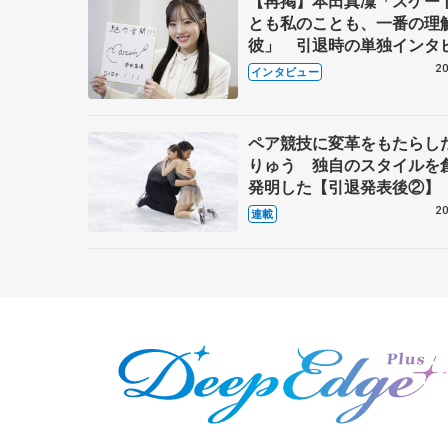
【再掲】本田真凜「スケー
とも私のことも、一番の理
彼」 引退時の単独インタ
で語った競技人生や家族、
20
インタビュー
これからの夢…
ペア競技に変革をもたらし
りゅう 独自のスタイルを
発明した【引退発表後②】
20
連載