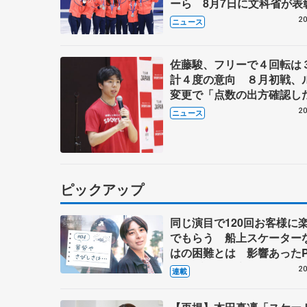
ーら 8月7日に文科省が表
ブルーノ・マルコット、中
20
ニュース
らコーチも
佐藤駿、フリーで４回転は
計４度の意向 ８月初戦、
変更で「点数の出方確認し
20
ニュース
ピックアップ
同じ演目で120回お客様に
でもらう 船上スケーター
はの困難とは 影響あったP
キャプテン松永さんの存在
20
連載