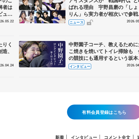
トのこ
アイスダンスが〝戦国時代〟と
解者は
ばれる理由 宇野昌磨の「しょ
ビュー
りん」ら実力者が相次いで参
恋人、
国内の競争激化
26.05.22
2026.05
ニュース
たりく
中野園子コーチ、教えるために
創造、
こ焼きを焼いてトイレ掃除も 
の競技にも通用するという坂本
織の筋肉
26.04.24
2026.04
インタビュー
有料会員登録はこちら
新着
インタビュー
コメント全文