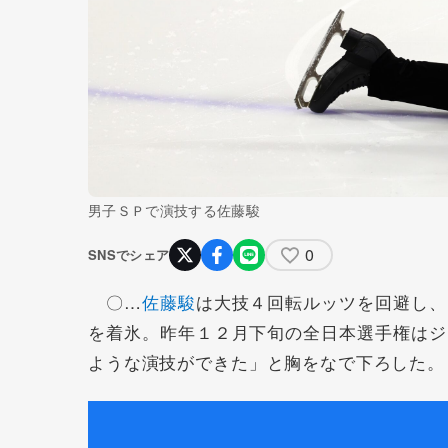
男子ＳＰで演技する佐藤駿
0
SNSでシェア
〇…
佐藤駿
は大技４回転ルッツを回避し、
を着氷。昨年１２月下旬の全日本選手権はジ
ような演技ができた」と胸をなで下ろした。