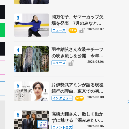
岡万佑子、サマーカップ欠
場を発表 7月のみなとア
クルス杯は腰痛の影響で
2026.08.07
ニュース
NEW
羽生結弦さん衣装モチーフ
の吹き流しを公開 今年は
「春よ、来い」、仙台の瑞
2026.08.06
ニュース
鳳殿
片伊勢武アミンが語る現役
続行の理由、東京での初め
ての一人暮らし 注目スケ
2026.08.08
インタビュー
NEW
ーターの「今」に迫る
高橋大輔さん、激しく動か
ずに魅せる「深みみたいな
ものは出てきている？」
2026.08.06
コメント全文