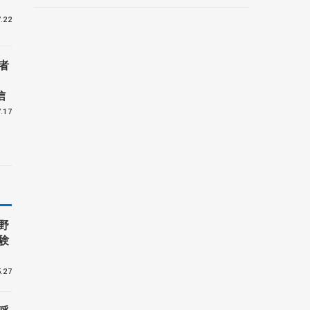
ルーノ・マルコット、中野
.22
園子らコーチも
者
信
.17
野
験
.27