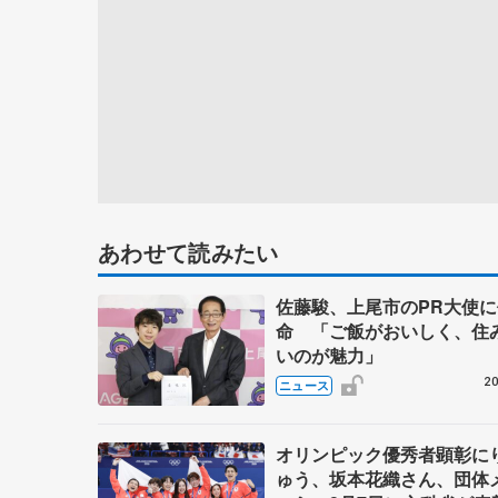
あわせて読みたい
佐藤駿、上尾市のPR大使に
命 「ご飯がおいしく、住
いのが魅力」
20
ニュース
オリンピック優秀者顕彰に
ゅう、坂本花織さん、団体