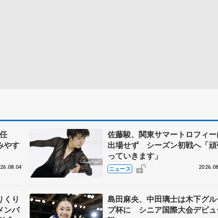
任
佐藤駿、関東サマートロフィー
みやす
出場せず シーズン初戦へ「頑
っていきます」
26.08.04
2026.08
ニュース
りくり
島田麻央、中田璃士は木下グル
メンバ
プ杯に シニア国際大会デビュ