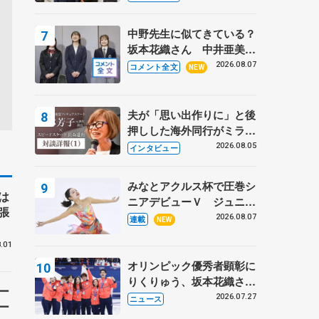
〝兄さん〟と慕うレジェン
ド野村忠宏さんと和気あい
中野先生に似てきている？
あい
坂本花織さん 中井亜美は
クリケットのサマーキャン
2026.08.07
コメント全文
NEW
プに 島田麻央はたくさん
試合に出て国際大会へ【文
部科学省スポーツ表彰
夫が「思い出作りに」と後
式】
押しした海外同行がミラノ
まで… 繁華街のリンクで
2026.08.05
インタビュー
は不良のお兄さんも味方
に 小林芳子さんが振り返
みなとアクルス杯で圧巻シ
るスケート人生
は
ニアデビューＶ ジュニア
張
で４シーズン無敗の島田麻
2026.08.07
連載
NEW
央
.01
オリンピック優秀者顕彰に
りくりゅう、坂本花織さ
ー
ん、団体メンバーら 8月
2026.07.27
ニュース
ー
7日に文科省が表彰式、ブ