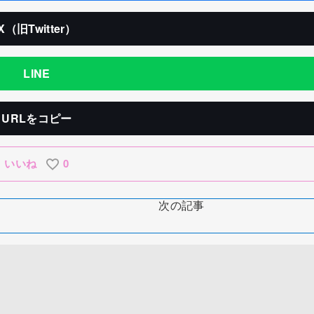
X（旧Twitter）
LINE
URLをコピー
いいね
0
次の記事