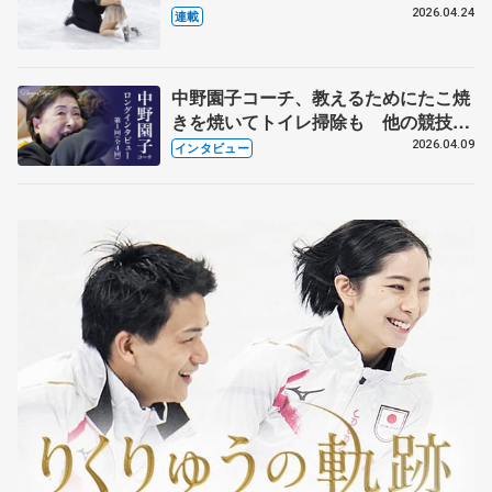
【引退発表後②】
2026.04.24
連載
中野園子コーチ、教えるためにたこ焼
きを焼いてトイレ掃除も 他の競技に
も通用するという坂本花織の筋肉
2026.04.09
インタビュー