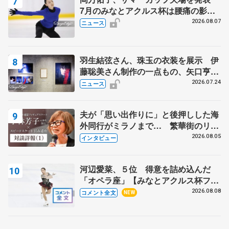
7月のみなとアクルス杯は腰痛の影響
で
2026.08.07
ニュース
羽生結弦さん、珠玉の衣装を展示 伊
藤聡美さん制作の一点もの、矢口亨さ
んが撮影
2026.07.24
ニュース
夫が「思い出作りに」と後押しした海
外同行がミラノまで… 繁華街のリン
クでは不良のお兄さんも味方に 小林
2026.08.05
インタビュー
芳子さんが振り返るスケート人生
河辺愛菜、５位 得意を詰め込んだ
「オペラ座」【みなとアクルス杯フリ
ー】
2026.08.08
コメント全文
NEW