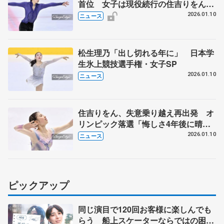
首位 女子は現役続行の住吉りをんが
トップ 日本学生フィギュア第1日
2026.01.10
ニュース
松生理乃「出し切れる年に」 日本学
生氷上競技選手権・女子SP
2026.01.10
ニュース
住吉りをん、失意乗り越え再出発 オ
リンピック落選「悔しさ4年後に晴ら
す」 日本学生氷上競技選手権
2026.01.10
ニュース
ピックアップ
同じ演目で120回お客様に楽しんでも
らう 船上スケーターならではの困難