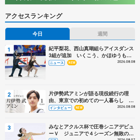
アクセスランキング
今日
週間
紀平梨花、西山真瑚組らアイスダンス
3組が追加 いくこう、かほゆうも、
木下グループ杯
2026.08.08
ニュース
NEW
片伊勢武アミンが語る現役続行の理
由、東京での初めての一人暮らし 注
目スケーターの「今」に迫る
2026.08.08
インタビュー
NEW
みなとアクルス杯で圧巻シニアデビュ
ーＶ ジュニアで４シーズン無敗の島
2026.08.07