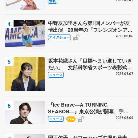
田麻央
連載
中野友加里さんら第1回メンバーが友
情出演 20周年の「フレンズオンアイ
ス」 宮本賢二さん、有川梨絵さん、
2026.08.06
アイスショー
田村岳斗さんも
坂本花織さん「目標へまい進していき
たい」 文部科学省スポーツ表彰式で
代表謝辞
2026.08.07
ニュース
『Ice Brave―A TURNING
SEASON―』東京公演が開幕、宇野
昌磨の『Ice Brave』にかける思いを
2026.08.09
ニュース
NEW
知る記事 5選
岡万佑子、サマーカップ欠場を発表