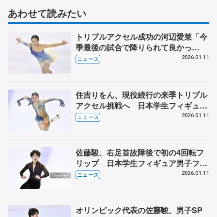
あわせて読みたい
トリプルアクセル成功の河辺愛菜「今
季最後の試合で降りられて良かっ
た」 日本学生フィギュア女子フリー
2026.01.11
ニュース
住吉りをん、現役続行の来季トリプル
アクセル挑戦へ 日本学生フィギュア
女子フリー
2026.01.11
ニュース
佐藤駿、右足首故障後で初の4回転フ
リップ 日本学生フィギュア男子フリ
ー
2026.01.11
ニュース
オリンピック代表の佐藤駿、男子SP