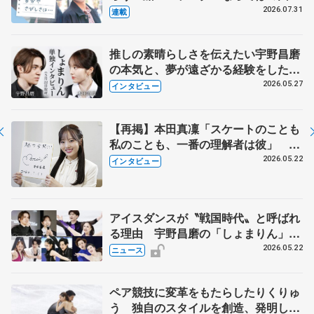
とは 影響あったPIW前キャプテン松
2026.07.31
連載
永さんの存在
推しの素晴らしさを伝えたい宇野昌磨
の本気と、夢が遠ざかる経験をした本
田真凜の覚悟
2026.05.27
インタビュー
【再掲】本田真凜「スケートのことも
私のことも、一番の理解者は彼」 引
退時の単独インタビューで語った競技
2026.05.22
インタビュー
人生や家族、恋人、これからの夢…
アイスダンスが〝戦国時代〟と呼ばれ
る理由 宇野昌磨の「しょまりん」ら
実力者が相次いで参戦 国内の競争激
2026.05.22
ニュース
化
ペア競技に変革をもたらしたりくりゅ
う 独自のスタイルを創造、発明した