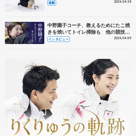
【引退発表後②】
2026.04.24
連載
中野園子コーチ、教えるためにたこ焼
きを焼いてトイレ掃除も 他の競技に
も通用するという坂本花織の筋肉
2026.04.09
インタビュー