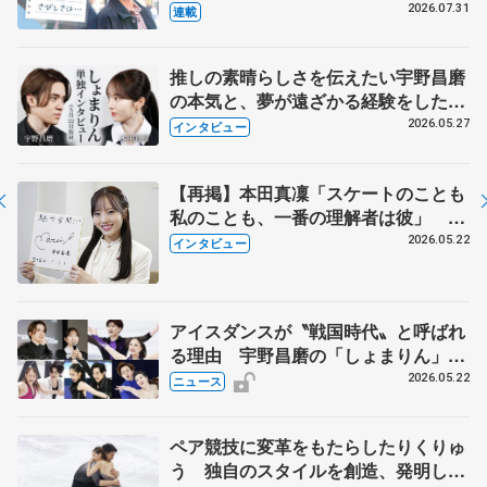
とは 影響あったPIW前キャプテン松
2026.07.31
連載
永さんの存在
推しの素晴らしさを伝えたい宇野昌磨
の本気と、夢が遠ざかる経験をした本
田真凜の覚悟
2026.05.27
インタビュー
【再掲】本田真凜「スケートのことも
私のことも、一番の理解者は彼」 引
退時の単独インタビューで語った競技
2026.05.22
インタビュー
人生や家族、恋人、これからの夢…
アイスダンスが〝戦国時代〟と呼ばれ
る理由 宇野昌磨の「しょまりん」ら
実力者が相次いで参戦 国内の競争激
2026.05.22
ニュース
化
ペア競技に変革をもたらしたりくりゅ
う 独自のスタイルを創造、発明した