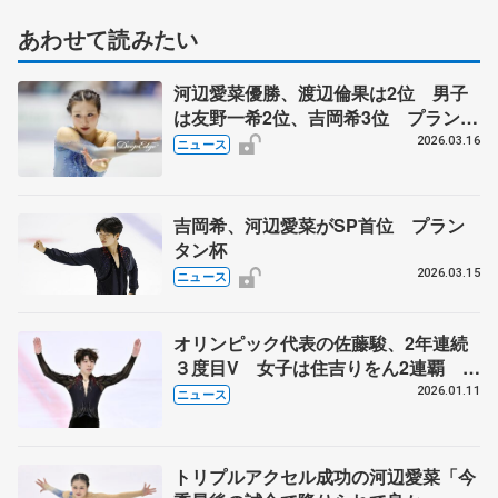
あわせて読みたい
河辺愛菜優勝、渡辺倫果は2位 男子
は友野一希2位、吉岡希3位 プランタ
ン杯
2026.03.16
ニュース
吉岡希、河辺愛菜がSP首位 プラン
タン杯
2026.03.15
ニュース
オリンピック代表の佐藤駿、2年連続
３度目V 女子は住吉りをん2連覇 日
本学生フィギュア最終日
2026.01.11
ニュース
トリプルアクセル成功の河辺愛菜「今