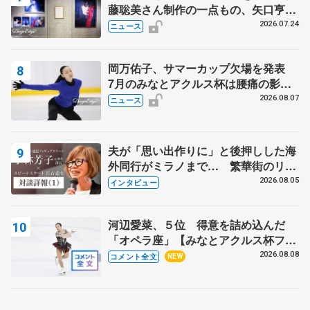
藤聡美さん制作の一点もの、矢口亨さ
んが撮影
2026.07.24
ニュース
岡万佑子、サマーカップ欠場を発表
7月のみなとアクルス杯は腰痛の影響
で
2026.08.07
ニュース
夫が「思い出作りに」と後押しした海
外同行がミラノまで… 繁華街のリン
クでは不良のお兄さんも味方に 小林
2026.08.05
インタビュー
芳子さんが振り返るスケート人生
河辺愛菜、５位 得意を詰め込んだ
「オペラ座」【みなとアクルス杯フリ
ー】
2026.08.08
コメント全文
NEW