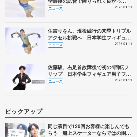
季最後の試合で降りられて良かっ
た」 日本学生フィギュア女子フリー
2026.01.11
ニュース
住吉りをん、現役続行の来季トリプル
アクセル挑戦へ 日本学生フィギュア
女子フリー
2026.01.11
ニュース
佐藤駿、右足首故障後で初の4回転フ
リップ 日本学生フィギュア男子フリ
ー
2026.01.11
ニュース
ピックアップ
同じ演目で120回お客様に楽しんでも
らう 船上スケーターならではの困難