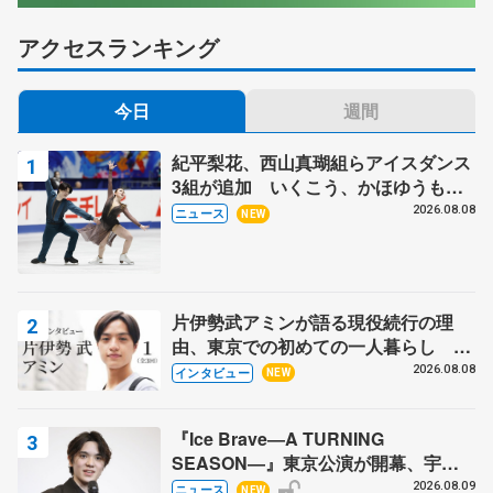
アクセスランキング
今日
週間
紀平梨花、西山真瑚組らアイスダンス
3組が追加 いくこう、かほゆうも、
木下グループ杯
2026.08.08
ニュース
NEW
片伊勢武アミンが語る現役続行の理
由、東京での初めての一人暮らし 注
目スケーターの「今」に迫る
2026.08.08
インタビュー
NEW
『Ice Brave―A TURNING
SEASON―』東京公演が開幕、宇野
昌磨の『Ice Brave』にかける思いを
2026.08.09
ニュース
NEW