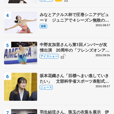
知る記事 5選
みなとアクルス杯で圧巻シニアデビュ
ーＶ ジュニアで４シーズン無敗の島
田麻央
2026.08.07
連載
中野友加里さんら第1回メンバーが友
情出演 20周年の「フレンズオンアイ
ス」 宮本賢二さん、有川梨絵さん、
2026.08.06
アイスショー
田村岳斗さんも
坂本花織さん「目標へまい進していき
たい」 文部科学省スポーツ表彰式で
代表謝辞
2026.08.07
ニュース
羽生結弦さん、珠玉の衣装を展示 伊