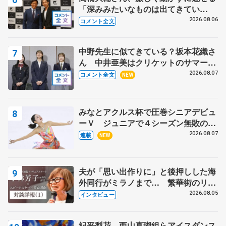
「深みみたいなものは出てきてい
る？」 〝兄さん〟と慕うレジェンド
2026.08.06
コメント全文
野村忠宏さんと和気あいあい
中野先生に似てきている？坂本花織さ
ん 中井亜美はクリケットのサマーキ
ャンプに 島田麻央はたくさん試合に
2026.08.07
コメント全文
NEW
出て国際大会へ【文部科学省スポーツ
表彰式】
みなとアクルス杯で圧巻シニアデビュ
ーＶ ジュニアで４シーズン無敗の島
田麻央
2026.08.07
連載
NEW
夫が「思い出作りに」と後押しした海
外同行がミラノまで… 繁華街のリン
クでは不良のお兄さんも味方に 小林
2026.08.05
インタビュー
芳子さんが振り返るスケート人生
紀平梨花、西山真瑚組らアイスダンス