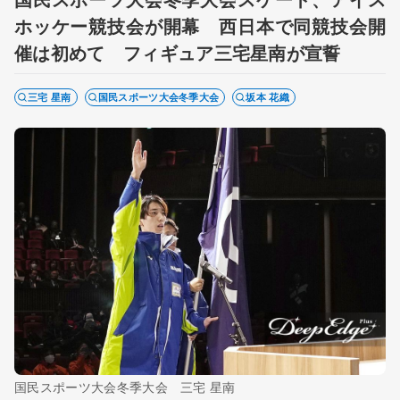
ホッケー競技会が開幕 西日本で同競技会開
催は初めて フィギュア三宅星南が宣誓
三宅 星南
国民スポーツ大会冬季大会
坂本 花織
国民スポーツ大会冬季大会 三宅 星南