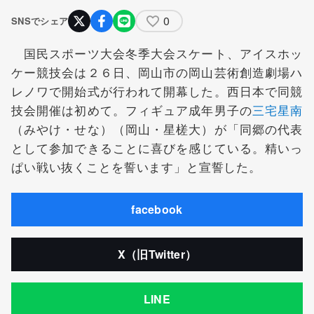
0
SNSでシェア
国民スポーツ大会冬季大会スケート、アイスホッ
ケー競技会は２６日、岡山市の岡山芸術創造劇場ハ
レノワで開始式が行われて開幕した。西日本で同競
技会開催は初めて。フィギュア成年男子の
三宅星南
（みやけ・せな）（岡山・星槎大）が「同郷の代表
として参加できることに喜びを感じている。精いっ
ぱい戦い抜くことを誓います」と宣誓した。
facebook
X（旧Twitter）
LINE