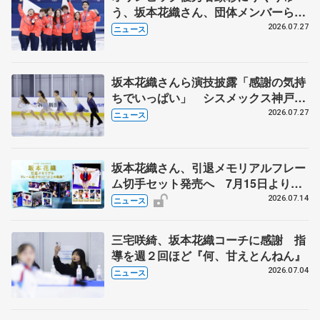
う、坂本花織さん、団体メンバーら
8月7日に文科省が表彰式、ブルーノ・
2026.07.27
ニュース
マルコット、中野園子らコーチも
坂本花織さんら演技披露「感謝の気持
ちでいっぱい」 シスメックス神戸ア
イスキャンパス開場1周年イベント
2026.07.27
ニュース
坂本花織さん、引退メモリアルフレー
ム切手セット発売へ 7月15日より申
込受付開始
2026.07.14
ニュース
三宅咲綺、坂本花織コーチに感謝 指
導を週２回ほど『何、甘えとんねん』
2026.07.04
ニュース