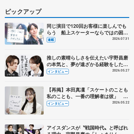
ピックアップ
同じ演目で120回お客様に楽しんでも
らう 船上スケーターならではの困難
とは 影響あったPIW前キャプテン松
2026.07.31
連載
永さんの存在
推しの素晴らしさを伝えたい宇野昌磨
の本気と、夢が遠ざかる経験をした本
田真凜の覚悟
2026.05.27
インタビュー
【再掲】本田真凜「スケートのことも
私のことも、一番の理解者は彼」 引
退時の単独インタビューで語った競技
2026.05.22
インタビュー
人生や家族、恋人、これからの夢…
アイスダンスが〝戦国時代〟と呼ばれ