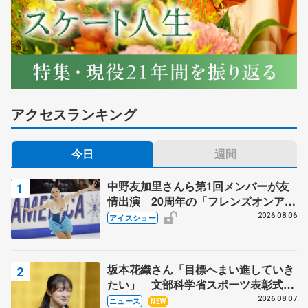
アクセスランキング
今日
週間
中野友加里さんら第1回メンバーが友
情出演 20周年の「フレンズオンアイ
ス」 宮本賢二さん、有川梨絵さん、
2026.08.06
アイスショー
田村岳斗さんも
坂本花織さん「目標へまい進していき
たい」 文部科学省スポーツ表彰式で
代表謝辞
2026.08.07
ニュース
NEW