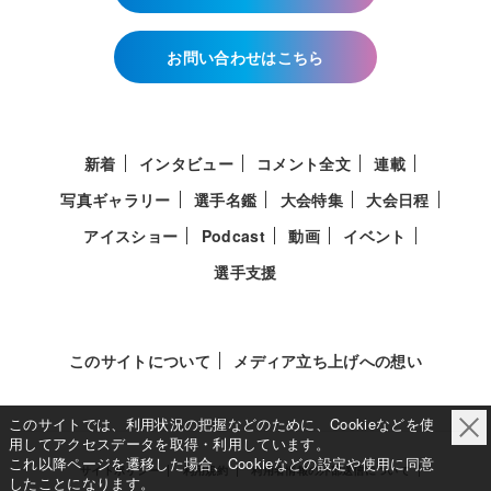
お問い合わせはこちら
新着
インタビュー
コメント全文
連載
写真ギャラリー
選手名鑑
大会特集
大会日程
アイスショー
Podcast
動画
イベント
選手支援
このサイトについて
メディア立ち上げへの想い
このサイトでは、利用状況の把握などのために、Cookieなどを使
用してアクセスデータを取得・利用しています。
これ以降ページを遷移した場合、Cookieなどの設定や使用に同意
サイトポリシー
利用規約
利用者情報の外部送信について
したことになります。