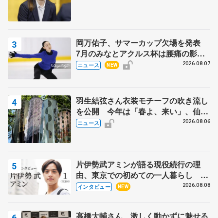
岡万佑子、サマーカップ欠場を発表
7月のみなとアクルス杯は腰痛の影響
で
2026.08.07
ニュース
NEW
羽生結弦さん衣装モチーフの吹き流し
を公開 今年は「春よ、来い」、仙台
の瑞鳳殿
2026.08.06
ニュース
片伊勢武アミンが語る現役続行の理
由、東京での初めての一人暮らし 注
目スケーターの「今」に迫る
2026.08.08
インタビュー
NEW
高橋大輔さん、激しく動かずに魅せる