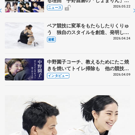
る理由 宇野昌磨の「しょまりん」ら
実力者が相次いで参戦 国内の競争激
2026.05.22
ニュース
化
ペア競技に変革をもたらしたりくりゅ
う 独自のスタイルを創造、発明した
【引退発表後②】
2026.04.24
連載
中野園子コーチ、教えるためにたこ焼
きを焼いてトイレ掃除も 他の競技に
も通用するという坂本花織の筋肉
2026.04.09
インタビュー