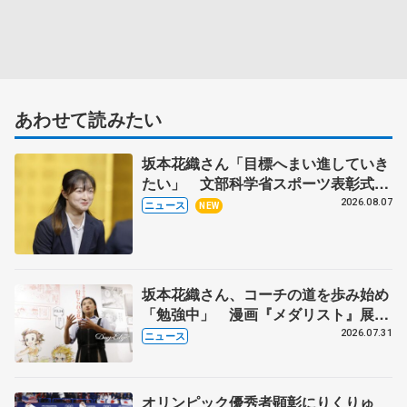
あわせて読みたい
坂本花織さん「目標へまい進していき
たい」 文部科学省スポーツ表彰式で
代表謝辞
2026.08.07
ニュース
NEW
坂本花織さん、コーチの道を歩み始め
「勉強中」 漫画『メダリスト』展覧
会で子どもたちにエール
2026.07.31
ニュース
オリンピック優秀者顕彰にりくりゅ