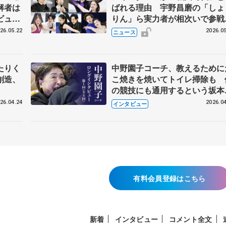
解者は
ばれる理由 宇野昌磨の「しょ
ビュー
りん」ら実力者が相次いで参
恋人、
国内の競争激化
26.05.22
2026.05
ニュース
たりく
中野園子コーチ、教えるために
創造、
こ焼きを焼いてトイレ掃除も 
の競技にも通用するという坂本
織の筋肉
26.04.24
2026.04
インタビュー
有料会員登録はこちら
新着
インタビュー
コメント全文