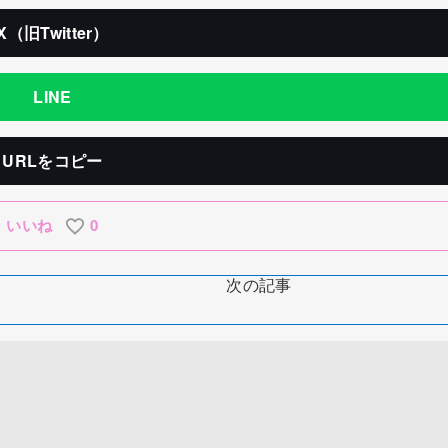
X（旧Twitter）
LINE
URLをコピー
いいね
0
次の記事