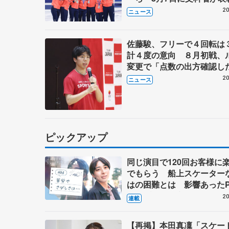
ブルーノ・マルコット、中
20
ニュース
らコーチも
佐藤駿、フリーで４回転は
計４度の意向 ８月初戦、
変更で「点数の出方確認し
20
ニュース
ピックアップ
同じ演目で120回お客様に
でもらう 船上スケーター
はの困難とは 影響あったP
キャプテン松永さんの存在
20
連載
【再掲】本田真凜「スケー