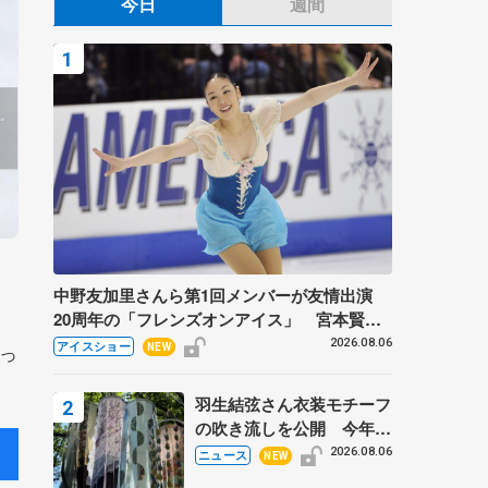
今日
週間
中野友加里さんら第1回メンバーが友情出演
20周年の「フレンズオンアイス」 宮本賢二
さん、有川梨絵さん、田村岳斗さんも
2026.08.06
アイスショー
っ
NEW
羽生結弦さん衣装モチーフ
の吹き流しを公開 今年は
「春よ、来い」、仙台の瑞
2026.08.06
ニュース
NEW
鳳殿