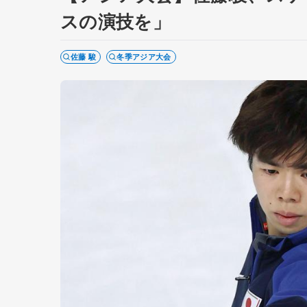
スの演技を」
佐藤 駿
冬季アジア大会