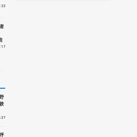
野村忠宏さんと対談
.22
者
信
.17
野
験
.27
呼