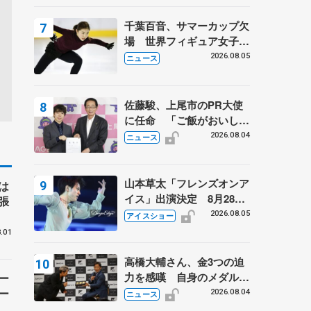
は不良のお兄さんも味方
に 小林芳子さんが振り返
千葉百音、サマーカップ欠
るスケート人生
場 世界フィギュア女子2
位
2026.08.05
ニュース
佐藤駿、上尾市のPR大使
に任命 「ご飯がおいし
く、住みやすいのが魅力」
2026.08.04
ニュース
山本草太「フレンズオンア
は
イス」出演決定 8月28日
張
（金）2公演のみ 荒川静
2026.08.05
アイスショー
香さんプロデュース、20
.01
周年のアイスショー
高橋大輔さん、金3つの迫
力を感嘆 自身のメダルは
ー
「どちらに？」 〝リス兄
ー
2026.08.04
ニュース
弟〟オリンピック3連覇の