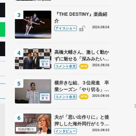
『THE DESTINY』楽曲紹
介
2026.08.04
アイスショー
高橋大輔さん、激しく動か
ずに魅せる「深みみたいな
ものは出てきている？」
2026.08.06
コメント全文
NEW
〝兄さん〟と慕うレジェン
ド野村忠宏さんと和気あい
横井きな結、３位発進 卒
あい
業シーズン「やり切る」
【みなとアクルス杯SP】
2026.08.06
コメント全文
NEW
夫が「思い出作りに」と後
押しした海外同行がミラノ
まで… 繁華街のリンクで
2026.08.05
インタビュー