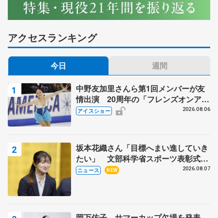
アクセスランキング
今日
週間
中野友加里さんら第1回メンバーが友
情出演 20周年の「フレンズオンアイ
ス」 宮本賢二さん、有川梨絵さん、
2026.08.06
アイスショー
田村岳斗さんも
坂本花織さん「目標へまい進していき
たい」 文部科学省スポーツ表彰式で
代表謝辞
2026.08.07
ニュース
NEW
岡万佑子、サマーカップ欠場を発表