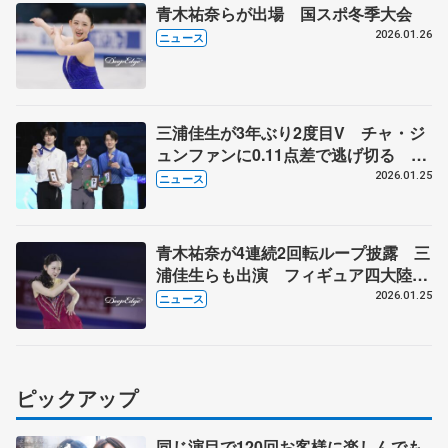
青木祐奈らが出場 国スポ冬季大会
2026.01.26
ニュース
三浦佳生が3年ぶり2度目V チャ・ジ
ュンファンに0.11点差で逃げ切る 山
本草太3位、友野一希は4位 四大陸フ
2026.01.25
ニュース
ィギュア最終日
青木祐奈が4連続2回転ループ披露 三
浦佳生らも出演 フィギュア四大陸選
手権エキシビション
2026.01.25
ニュース
ピックアップ
同じ演目で120回お客様に楽しんでも