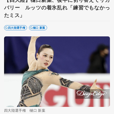
バリー ルッツの着氷乱れ「練習でもなかっ
たミス」
四大陸選手権
樋口 新葉
四大陸選手権 樋口 新葉