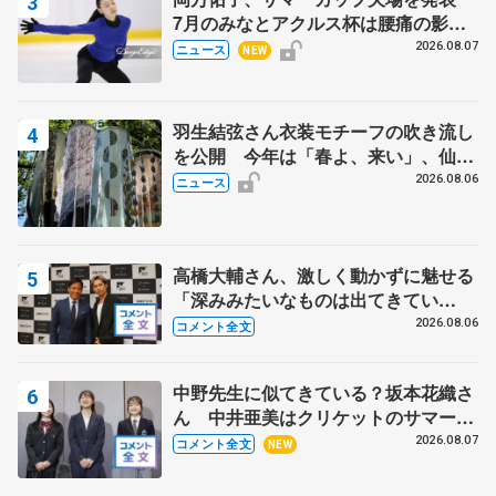
7月のみなとアクルス杯は腰痛の影響
で
2026.08.07
ニュース
NEW
羽生結弦さん衣装モチーフの吹き流し
を公開 今年は「春よ、来い」、仙台
の瑞鳳殿
2026.08.06
ニュース
高橋大輔さん、激しく動かずに魅せる
「深みみたいなものは出てきてい
る？」 〝兄さん〟と慕うレジェンド
2026.08.06
コメント全文
野村忠宏さんと和気あいあい
中野先生に似てきている？坂本花織さ
ん 中井亜美はクリケットのサマーキ
ャンプに 島田麻央はたくさん試合に
2026.08.07
コメント全文
NEW
出て国際大会へ【文部科学省スポーツ
表彰式】