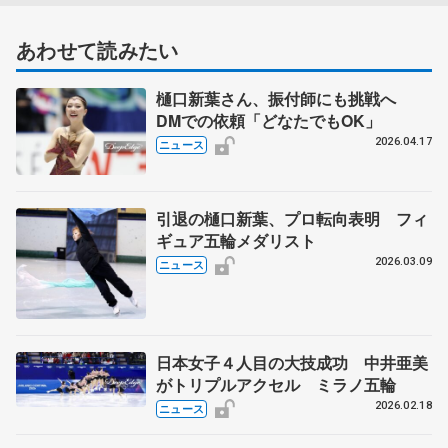
あわせて読みたい
樋口新葉さん、振付師にも挑戦へ
DMでの依頼「どなたでもOK」
2026.04.17
ニュース
引退の樋口新葉、プロ転向表明 フィ
ギュア五輪メダリスト
2026.03.09
ニュース
日本女子４人目の大技成功 中井亜美
がトリプルアクセル ミラノ五輪
2026.02.18
ニュース