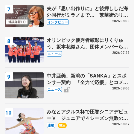
夫が「思い出作りに」と後押しした海
外同行がミラノまで… 繁華街のリン
クでは不良のお兄さんも味方に 小林
2026.08.05
インタビュー
芳子さんが振り返るスケート人生
オリンピック優秀者顕彰にりくりゅ
う、坂本花織さん、団体メンバーら
8月7日に文科省が表彰式、ブルーノ・
2026.07.27
ニュース
マルコット、中野園子らコーチも
中井亜美、新潟の「SANKA」とスポ
ンサー契約 「全力で応援」とコメン
ト
2026.08.06
ニュース
みなとアクルス杯で圧巻シニアデビュ
ーＶ ジュニアで４シーズン無敗の島
田麻央
2026.08.07
連載
NEW