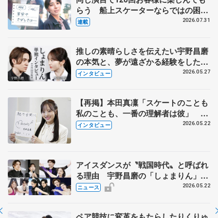
らう 船上スケーターならではの困難
とは 影響あったPIW前キャプテン松
2026.07.31
連載
永さんの存在
推しの素晴らしさを伝えたい宇野昌磨
の本気と、夢が遠ざかる経験をした本
田真凜の覚悟
2026.05.27
インタビュー
【再掲】本田真凜「スケートのことも
私のことも、一番の理解者は彼」 引
退時の単独インタビューで語った競技
2026.05.22
インタビュー
人生や家族、恋人、これからの夢…
アイスダンスが〝戦国時代〟と呼ばれ
る理由 宇野昌磨の「しょまりん」ら
実力者が相次いで参戦 国内の競争激
2026.05.22
ニュース
化
ペア競技に変革をもたらしたりくりゅ