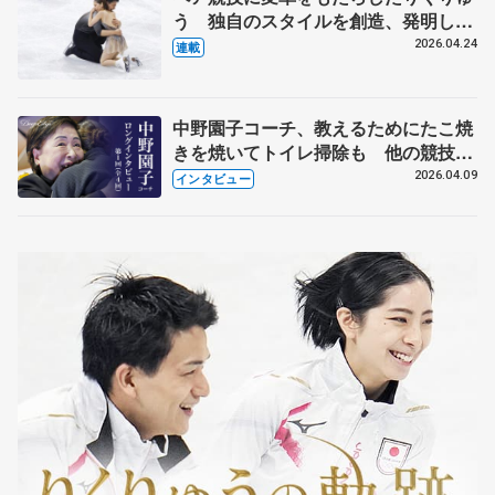
う 独自のスタイルを創造、発明した
【引退発表後②】
2026.04.24
連載
中野園子コーチ、教えるためにたこ焼
きを焼いてトイレ掃除も 他の競技に
も通用するという坂本花織の筋肉
2026.04.09
インタビュー