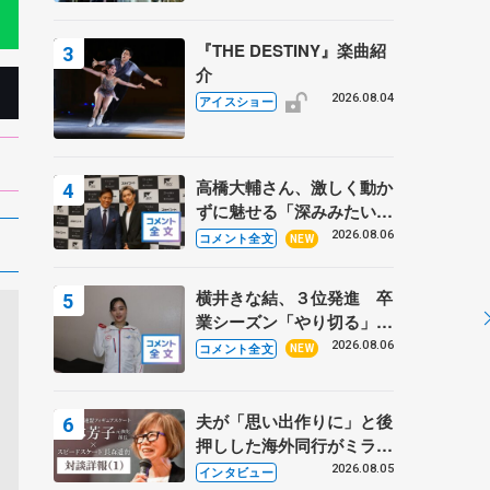
『THE DESTINY』楽曲紹
介
2026.08.04
アイスショー
高橋大輔さん、激しく動か
ずに魅せる「深みみたいな
ものは出てきている？」
2026.08.06
コメント全文
NEW
〝兄さん〟と慕うレジェン
ド野村忠宏さんと和気あい
横井きな結、３位発進 卒
あい
業シーズン「やり切る」
【みなとアクルス杯SP】
2026.08.06
コメント全文
NEW
夫が「思い出作りに」と後
押しした海外同行がミラノ
まで… 繁華街のリンクで
2026.08.05
インタビュー