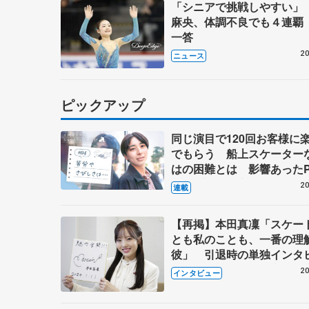
「シニアで挑戦しやすい」
麻央、体調不良でも４連覇
一答
20
ニュース
ピックアップ
同じ演目で120回お客様に
でもらう 船上スケーター
はの困難とは 影響あったP
キャプテン松永さんの存在
20
連載
【再掲】本田真凜「スケー
とも私のことも、一番の理
彼」 引退時の単独インタ
で語った競技人生や家族、
20
インタビュー
これからの夢…