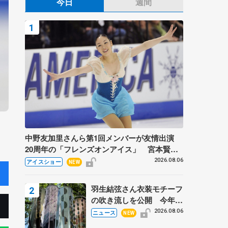
今日
週間
中野友加里さんら第1回メンバーが友情出演
20周年の「フレンズオンアイス」 宮本賢二
さん、有川梨絵さん、田村岳斗さんも
2026.08.06
アイスショー
NEW
羽生結弦さん衣装モチーフ
の吹き流しを公開 今年は
「春よ、来い」、仙台の瑞
2026.08.06
ニュース
NEW
鳳殿