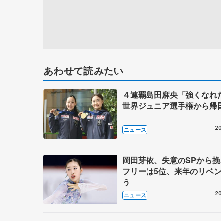
あわせて読みたい
４連覇島田麻央「強くな
世界ジュニア選手権から帰
20
ニュース
岡田芽依、失意のSPから
フリーは5位、来年のリベ
う
20
ニュース