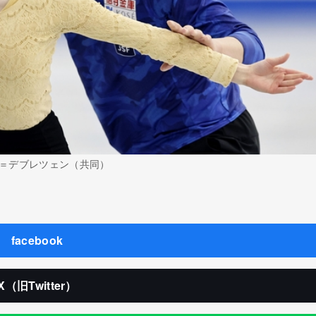
＝デブレツェン（共同）
facebook
X（旧Twitter）