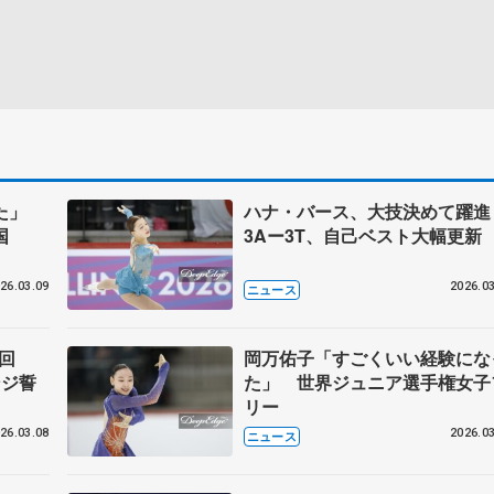
れた」
ハナ・バース、大技決めて躍
国
3Aー3T、自己ベスト大幅更新
26.03.09
2026.03
ニュース
挽回
岡万佑子「すごくいい経験にな
ンジ誓
た」 世界ジュニア選手権女子
リー
26.03.08
2026.03
ニュース