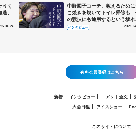
たりく
中野園子コーチ、教えるために
創造、
こ焼きを焼いてトイレ掃除も 
の競技にも通用するという坂本
織の筋肉
26.04.24
2026.04
インタビュー
有料会員登録はこちら
新着
インタビュー
コメント全文
大会日程
アイスショー
Po
このサイトについて