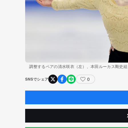
調整するペアの清水咲衣（左）、本田ルーカス剛史組
0
SNSでシェア