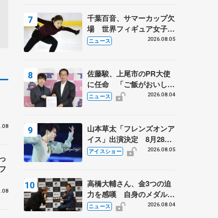
は不良のお兄さんも味方
に 小林芳子さんが振り返
千葉百音、サマーカップ欠
るスケート人生
場 世界フィギュア女子2
位
2026.08.05
ニュース
佐藤駿、上尾市のPR大使
に任命 「ご飯がおいし
進
く、住みやすいのが魅力」
2026.08.04
ニュース
.08
山本草太「フレンズオンア
イス」出演決定 8月28日
（金）2公演のみ 荒川静
2026.08.05
アイスショー
っ
香さんプロデュース、20
フ
周年のアイスショー
高橋大輔さん、金3つの迫
.08
力を感嘆 自身のメダルは
「どちらに？」 〝リス兄
2026.08.04
ニュース
弟〟オリンピック3連覇の