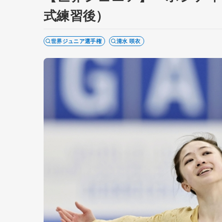
式練習後）
世界ジュニア選手権
清水 咲衣