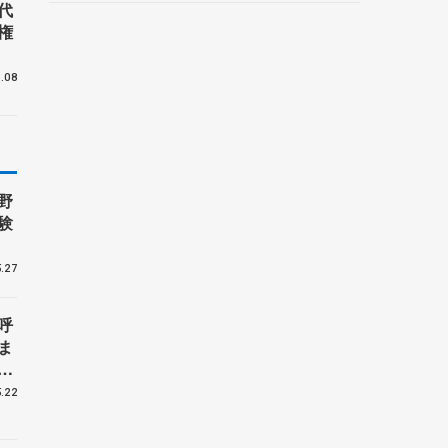
代
野村忠宏さんと対談
権
.08
野
験
.27
呼
ま
戦
.22