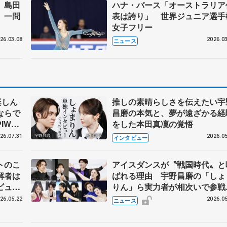
 島田
ハナ・バース「オーストラリア
 一問
表は誇り」 世界ジュニア選手
女子フリー
26.03.08
2026.03
ニュース
楽しん
推しの素晴らしさを伝えたい宇
ならで
昌磨の本気と、夢が遠ざかる経
IW前
をした本田真凜の覚悟
26.07.31
2026.05
インタビュー
トのこ
アイスダンスが〝戦国時代〟と
解者は
ばれる理由 宇野昌磨の「しょ
ビュー
りん」ら実力者が相次いで参
恋人、
国内の競争激化
26.05.22
2026.05
ニュース