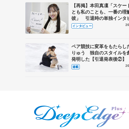
【再掲】本田真凜「スケー
とも私のことも、一番の理
彼」 引退時の単独インタ
で語った競技人生や家族、
20
インタビュー
これからの夢…
ペア競技に変革をもたらし
りゅう 独自のスタイルを
発明した【引退発表後②】
20
連載