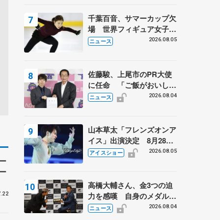
は不良のお兄さんも味方
に 小林芳子さんが振り返
千葉百音、サマーカップ欠
るスケート人生
場 世界フィギュア女子2
位
2026.08.05
ニュース
佐藤駿、上尾市のPR大使
に任命 「ご飯がおいし
く、住みやすいのが魅力」
2026.08.04
ニュース
山本草太「フレンズオンア
イス」出演決定 8月28日
（金）2公演のみ 荒川静
2026.08.05
アイスショー
ー
香さんプロデュース、20
ー
周年のアイスショー
高橋大輔さん、金3つの迫
力を感嘆 自身のメダルは
.22
「どちらに？」 〝リス兄
2026.08.04
ニュース
弟〟オリンピック3連覇の