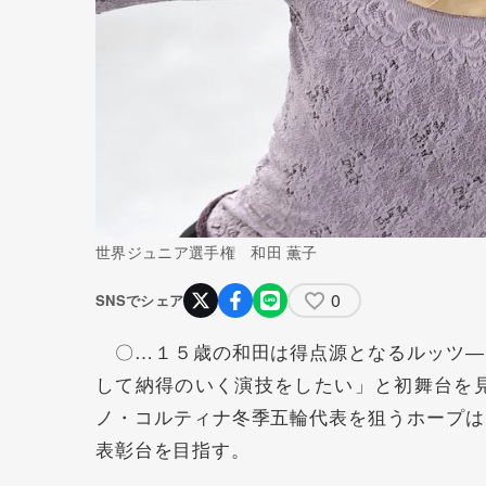
世界ジュニア選手権 和田 薫子
0
SNSでシェア
〇…１５歳の和田は得点源となるルッツ―
して納得のいく演技をしたい」と初舞台を
ノ・コルティナ冬季五輪代表を狙うホープは
表彰台を目指す。