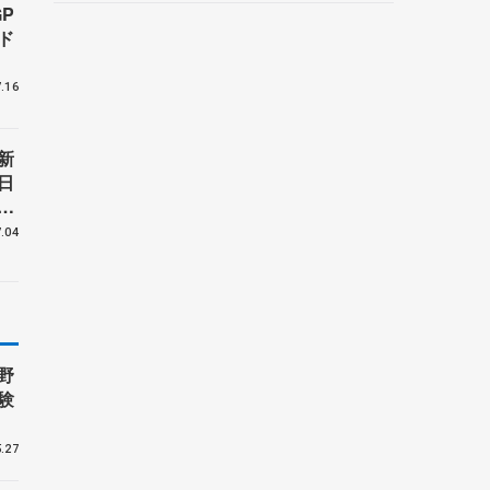
P
野村忠宏さんと対談
ド
.16
新
日
島
.04
野
験
.27