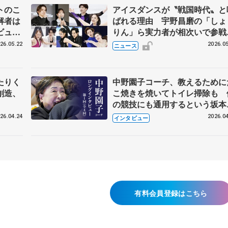
トのこ
アイスダンスが〝戦国時代〟と
解者は
ばれる理由 宇野昌磨の「しょ
ビュー
りん」ら実力者が相次いで参
恋人、
国内の競争激化
26.05.22
2026.05
ニュース
たりく
中野園子コーチ、教えるために
創造、
こ焼きを焼いてトイレ掃除も 
の競技にも通用するという坂本
織の筋肉
26.04.24
2026.04
インタビュー
有料会員登録はこちら