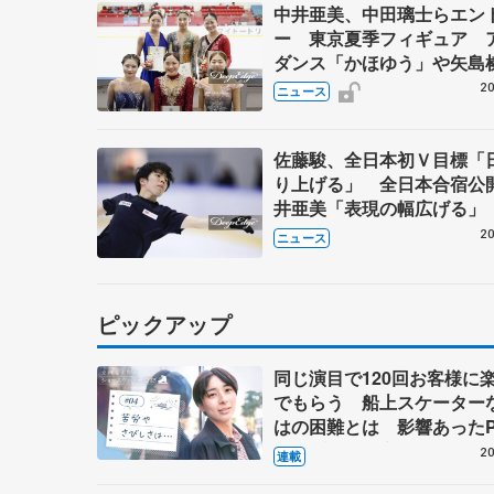
中井亜美、中田璃士らエン
ー 東京夏季フィギュア 
ダンス「かほゆう」や矢島
北村凌大組も
20
ニュース
佐藤駿、全日本初Ｖ目標「
り上げる」 全日本合宿公
井亜美「表現の幅広げる」
界王者のフェルナンデスさ
20
ニュース
師
ピックアップ
同じ演目で120回お客様に
でもらう 船上スケーター
はの困難とは 影響あったP
キャプテン松永さんの存在
20
連載