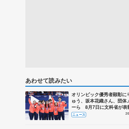
あわせて読みたい
オリンピック優秀者顕彰に
ゅう、坂本花織さん、団体
ーら 8月7日に文科省が表
ブルーノ・マルコット、中
20
ニュース
らコーチも