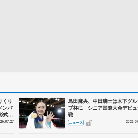
りくり
島田麻央、中田璃士は木下グル
メンバ
プ杯に シニア国際大会デビュ
彰式、
戦
野園子
26.07.27
2026.07
ニュース