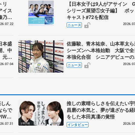
トリ
【日本女子は9人がアサイン G
アイス
シリーズ展望①女子編】 ポッ
榛乃、
キャスト#72を配信
26.07.22
2026.07
ニュース
日本盛
佐藤駿、青木祐奈、山本草太ら
開、中
シーズンへ本格始動 大阪で全
 元世
本強化合宿 シニアデビューの
んが講
田麻央らも
26.07.04
2026.07
ニュース
楽しん
推しの素晴らしさを伝えたい宇
ならで
昌磨の本気と、夢が遠ざかる経
IW前
をした本田真凜の覚悟
26.07.31
2026.05
インタビュー