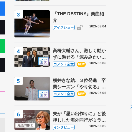
『THE DESTINY』楽曲紹
介
2026.08.04
アイスショー
高橋大輔さん、激しく動か
ずに魅せる「深みみたいな
ものは出てきている？」
2026.08.06
コメント全文
NEW
〝兄さん〟と慕うレジェン
ド野村忠宏さんと和気あい
横井きな結、３位発進 卒
あい
業シーズン「やり切る」
【みなとアクルス杯SP】
2026.08.06
コメント全文
NEW
夫が「思い出作りに」と後
押しした海外同行がミラノ
まで… 繁華街のリンクで
2026.08.05
インタビュー