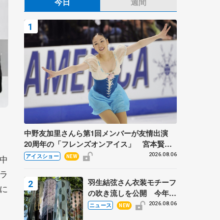
今日
週間
中野友加里さんら第1回メンバーが友情出演
20周年の「フレンズオンアイス」 宮本賢二
さん、有川梨絵さん、田村岳斗さんも
2026.08.06
アイスショー
中
NEW
ラ
羽生結弦さん衣装モチーフ
に
の吹き流しを公開 今年は
「春よ、来い」、仙台の瑞
2026.08.06
ニュース
NEW
鳳殿