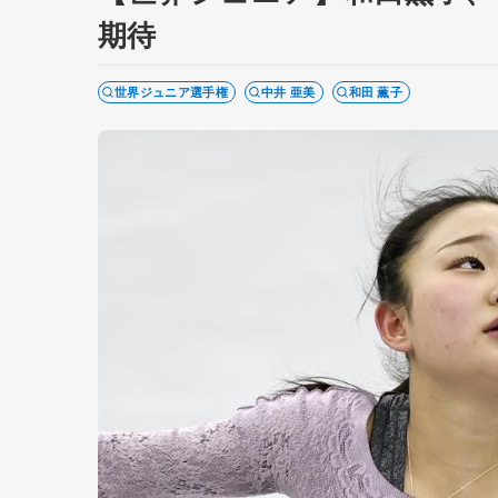
期待
世界ジュニア選手権
中井 亜美
和田 薫子