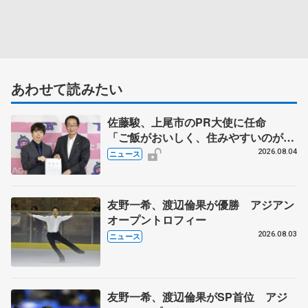
あわせて読みたい
佐藤駿、上尾市のPR大使に任命
「ご飯がおいしく、住みやすいのが魅
力」
2026.08.04
ニュース
友野一希、渡辺倫果が優勝 アジアン
オープントロフィー
2026.08.03
ニュース
友野一希、渡辺倫果がSP首位 アジ