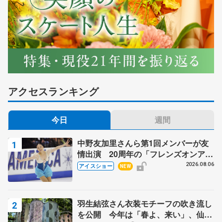
アクセスランキング
今日
週間
中野友加里さんら第1回メンバーが友
情出演 20周年の「フレンズオンアイ
ス」 宮本賢二さん、有川梨絵さん、
2026.08.06
アイスショー
NEW
田村岳斗さんも
羽生結弦さん衣装モチーフの吹き流し
を公開 今年は「春よ、来い」、仙台