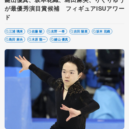
が最優秀演目賞候補 フィギュアISUアワー
ド
三浦 璃来
佐藤 駿
友野 一希
吉田 陽菜
坂本 花織
島田 麻央
木原 龍一
鍵山 優真