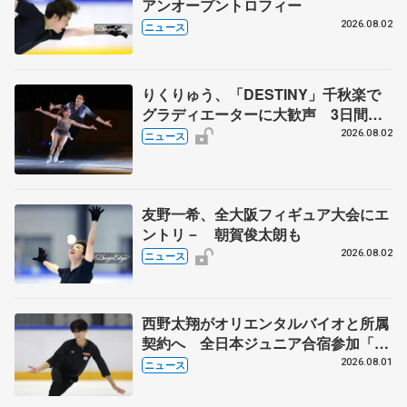
アンオープントロフィー
2026.08.02
ニュース
りくりゅう、「DESTINY」千秋楽で
グラディエーターに大歓声 3日間の
計4公演で延べ約１万8千人動員、三浦
2026.08.02
ニュース
璃来さん感極まる
友野一希、全大阪フィギュア大会にエ
ントリ－ 朝賀俊太朗も
2026.08.02
ニュース
西野太翔がオリエンタルバイオと所属
契約へ 全日本ジュニア合宿参加「結
果残していかないと」 講師はジェー
2026.08.01
ニュース
ソン・ブラウン、岡万佑子は助言感謝