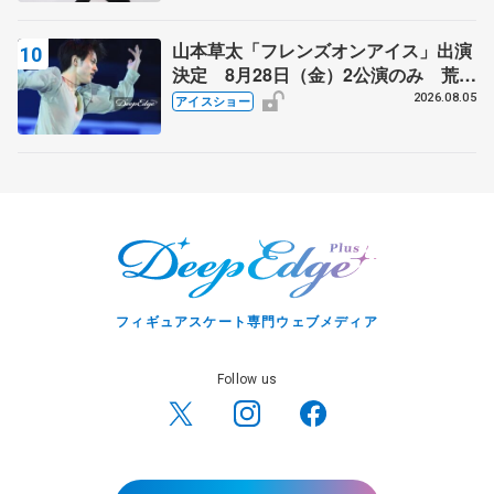
山本草太「フレンズオンアイス」出演
決定 8月28日（金）2公演のみ 荒川
静香さんプロデュース、20周年のアイ
2026.08.05
アイスショー
スショー
フィギュアスケート専門ウェブメディア
Follow us