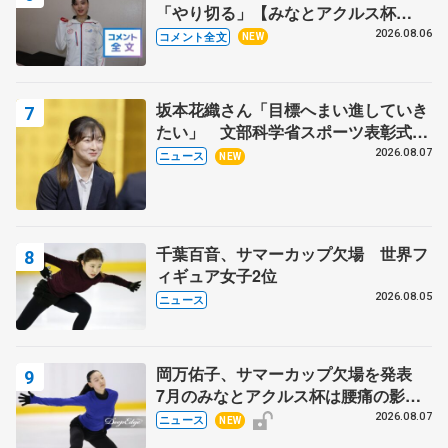
「やり切る」【みなとアクルス杯
SP】
2026.08.06
コメント全文
NEW
坂本花織さん「目標へまい進していき
たい」 文部科学省スポーツ表彰式で
代表謝辞
2026.08.07
ニュース
NEW
千葉百音、サマーカップ欠場 世界フ
ィギュア女子2位
2026.08.05
ニュース
岡万佑子、サマーカップ欠場を発表
7月のみなとアクルス杯は腰痛の影響
で
2026.08.07
ニュース
NEW