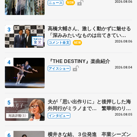
の瑞鳳殿
2026.08.06
ニュース
NEW
高橋大輔さん、激しく動かずに魅せる
「深みみたいなものは出てきてい
る？」 〝兄さん〟と慕うレジェンド
2026.08.06
コメント全文
NEW
野村忠宏さんと和気あいあい
『THE DESTINY』楽曲紹介
2026.08.04
アイスショー
夫が「思い出作りに」と後押しした海
外同行がミラノまで… 繁華街のリン
クでは不良のお兄さんも味方に 小林
2026.08.05
インタビュー
芳子さんが振り返るスケート人生
横井きな結、３位発進 卒業シーズン