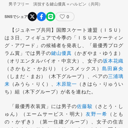
男子フリー 演技する鍵山優真＝ハルビン（共同）
0
SNSでシェア
【ジュネーブ共同】国際スケート連盟（ＩＳＵ）
は３日、フィギュアで今季の「ＩＳＵスケーティン
グ・アワード」の候補者を発表し、「最優秀プログ
ラム賞」では男子の
鍵山優真
（かぎやま・ゆうま）
（オリエンタルバイオ・中京大）、女子の
坂本花織
（さかもと・かおり）（シスメックス）
島田麻央
（しまだ・まお）（木下グループ）、ペアの
三浦璃
来
（みうら・りく）、
木原龍一
（きはら・りゅうい
ち）組（木下グループ）が名を連ねた。
「最優秀衣装賞」には男子の
佐藤駿
（さとう・し
ゅん）（エームサービス・明大）
友野一希
（とも
の・かずき）（第一住建グループ）、女子の住吉