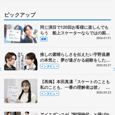
ピックアップ
同じ演目で120回お客様に楽しんでも
らう 船上スケーターならではの困難
とは 影響あったPIW前キャプテン松
2026.07.31
連載
永さんの存在
推しの素晴らしさを伝えたい宇野昌磨
の本気と、夢が遠ざかる経験をした本
田真凜の覚悟
2026.05.27
インタビュー
【再掲】本田真凜「スケートのことも
私のことも、一番の理解者は彼」 引
退時の単独インタビューで語った競技
2026.05.22
インタビュー
人生や家族、恋人、これからの夢…
アイスダンスが〝戦国時代〟と呼ばれ