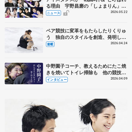
る理由 宇野昌磨の「しょまりん」ら
実力者が相次いで参戦 国内の競争激
2026.05.22
ニュース
化
ペア競技に変革をもたらしたりくりゅ
う 独自のスタイルを創造、発明した
【引退発表後②】
2026.04.24
連載
中野園子コーチ、教えるためにたこ焼
きを焼いてトイレ掃除も 他の競技に
も通用するという坂本花織の筋肉
2026.04.09
インタビュー