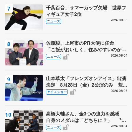
千葉百音、サマーカップ欠場 世界フ
ィギュア女子2位
2026.08.05
ニュース
佐藤駿、上尾市のPR大使に任命
「ご飯がおいしく、住みやすいのが魅
力」
2026.08.04
ニュース
山本草太「フレンズオンアイス」出演
決定 8月28日（金）2公演のみ 荒川
静香さんプロデュース、20周年のアイ
2026.08.05
アイスショー
スショー
高橋大輔さん、金3つの迫力を感嘆
自身のメダルは「どちらに？」 〝リ
ス兄弟〟オリンピック3連覇の野村忠
2026.08.04
ニュース