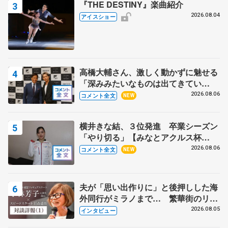
『THE DESTINY』楽曲紹介
2026.08.04
アイスショー
高橋大輔さん、激しく動かずに魅せる
「深みみたいなものは出てきてい
る？」 〝兄さん〟と慕うレジェンド
2026.08.06
コメント全文
NEW
野村忠宏さんと和気あいあい
横井きな結、３位発進 卒業シーズン
「やり切る」【みなとアクルス杯
SP】
2026.08.06
コメント全文
NEW
夫が「思い出作りに」と後押しした海
外同行がミラノまで… 繁華街のリン
クでは不良のお兄さんも味方に 小林
2026.08.05
インタビュー
芳子さんが振り返るスケート人生