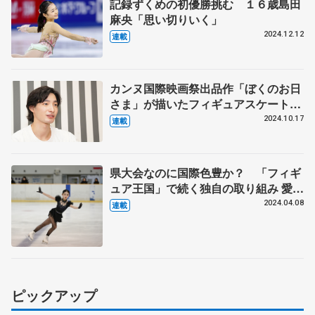
記録ずくめの初優勝挑む １６歳島田
麻央「思い切りいく」
2024.12.12
連載
カンヌ国際映画祭出品作「ぼくのお日
さま」が描いたフィギュアスケートの
リアル 監修した元フィギュアスケー
2024.10.17
連載
ター森望さんが語る「キラキラが詰ま
ったリンク」「アイスダンスという
沼」
県大会なのに国際色豊か？ 「フィギ
ュア王国」で続く独自の取り組み 愛知
から世界へ、金の卵育つ秘密
2024.04.08
連載
ピックアップ