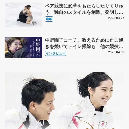
ペア競技に変革をもたらしたりくりゅ
う 独自のスタイルを創造、発明した
【引退発表後②】
2026.04.24
連載
中野園子コーチ、教えるためにたこ焼
きを焼いてトイレ掃除も 他の競技に
も通用するという坂本花織の筋肉
2026.04.09
インタビュー