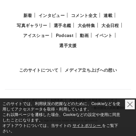
新着
インタビュー
コメント全文
連載
写真ギャラリー
選手名鑑
大会特集
大会日程
アイスショー
Podcast
動画
イベント
選手支援
このサイトについて
メディア立ち上げへの想い
サイトポリシー
利用規約
利用者情報の外部送信について
このサイトでは、利用状況の把握などのために、Cookieなどを使
特定商取引法に基づく表示について
Deep Edge
一般社団法人共同通信社
用してアクセスデータを取得・利用しています。
これ以降ページを遷移した場合、Cookieなどの設定や使用に同意
したことになります。
Copy Right © KYODO NEWS All RIGHTS RESERVED.
オプトアウトについては、当サイトの
サイトポリシー
をご覧下
さい。