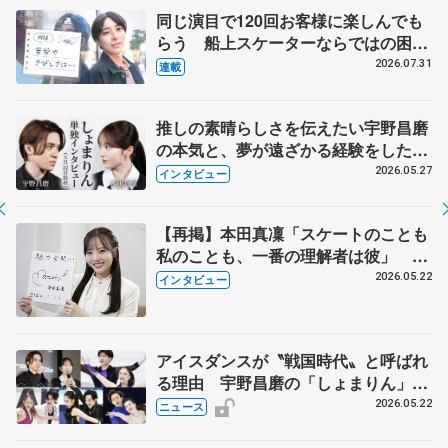
同じ演目で120回お客様に楽しんでも
らう 船上スケーターならではの困難
とは 影響あったPIW前キャプテン松
2026.07.31
連載
永さんの存在
推しの素晴らしさを伝えたい宇野昌磨
の本気と、夢が遠ざかる経験をした本
田真凜の覚悟
2026.05.27
インタビュー
【再掲】本田真凜「スケートのことも
私のことも、一番の理解者は彼」 引
退時の単独インタビューで語った競技
2026.05.22
インタビュー
人生や家族、恋人、これからの夢…
アイスダンスが〝戦国時代〟と呼ばれ
る理由 宇野昌磨の「しょまりん」ら
実力者が相次いで参戦 国内の競争激
2026.05.22
ニュース
化