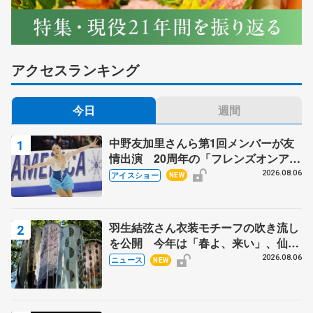
アクセスランキング
今日
週間
中野友加里さんら第1回メンバーが友
情出演 20周年の「フレンズオンアイ
ス」 宮本賢二さん、有川梨絵さん、
2026.08.06
アイスショー
NEW
田村岳斗さんも
羽生結弦さん衣装モチーフの吹き流し
を公開 今年は「春よ、来い」、仙台
の瑞鳳殿
2026.08.06
ニュース
NEW