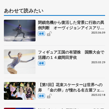
あわせて読みたい
閉鎖危機から復活した背景に行政の異
例判断 オーヴィジョンアイスアリー
ナ福岡の舞台裏【第4回】
2025.06.09
連載
フィギュア王国の有望株 国際大会で
活躍の１４歳岡田芽依
2025.03.29
連載
【第1回】花束スケーターは世界への
扉 「金の卵」が憧れる名古屋フェス
ティバル 中村俊介「最も思い入れの
2025.02.18
連載
あるショー」 人生変えた、ある選手
との出会い