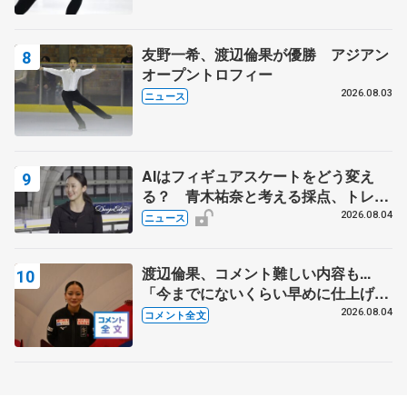
友野一希、渡辺倫果が優勝 アジアン
オープントロフィー
2026.08.03
ニュース
AIはフィギュアスケートをどう変え
る？ 青木祐奈と考える採点、トレー
ニングの未来
2026.08.04
ニュース
渡辺倫果、コメント難しい内容も...
「今までにないくらい早めに仕上げら
れている」 【アジアンオープントロ
2026.08.04
コメント全文
フィー女子フリー】