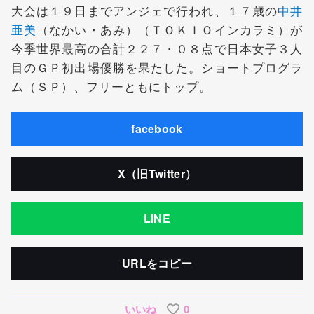
大会は１９日までアンジェで行われ、１７歳の
中井
亜美
（なかい・あみ）（ＴＯＫＩＯインカラミ）が
今季世界最高の合計２２７・０８点で日本女子３人
目のＧＰ初出場優勝を果たした。ショートプログラ
ム（ＳＰ）、フリーともにトップ。
facebook
X（旧Twitter）
LINE
URLをコピー
いいね
0