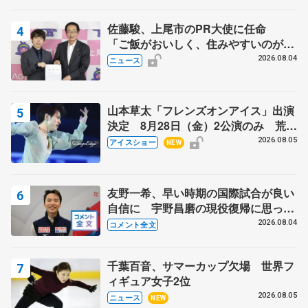
芳子さんが振り返るスケート人生
佐藤駿、上尾市のPR大使に任命
「ご飯がおいしく、住みやすいのが魅
力」
2026.08.04
ニュース
山本草太「フレンズオンアイス」出演
決定 8月28日（金）2公演のみ 荒川
静香さんプロデュース、20周年のアイ
2026.08.05
アイスショー
NEW
スショー
友野一希、早い時期の国際試合が良い
自信に 宇野昌磨の現役復帰に思って
いること 【アジアンオープントロフ
2026.08.04
コメント全文
ィーフリー後】
千葉百音、サマーカップ欠場 世界フ
ィギュア女子2位
2026.08.05
ニュース
NEW