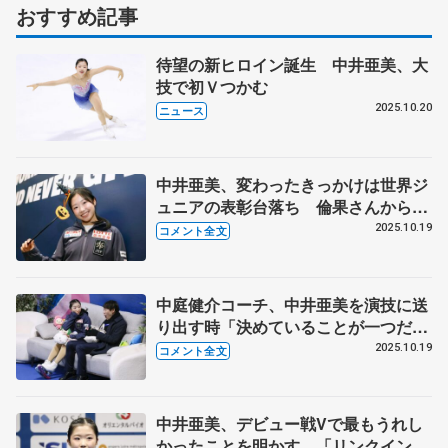
おすすめ記事
待望の新ヒロイン誕生 中井亜美、大
技で初Ｖつかむ
2025.10.20
ニュース
中井亜美、変わったきっかけは世界ジ
ュニアの表彰台落ち 倫果さんからイ
ナバウアーするくらい胸を張りなさい
2025.10.19
コメント全文
って 【GPフランス大会・女子一夜
明け】
中庭健介コーチ、中井亜美を演技に送
り出す時「決めていることが一つだけ
あった」 躍進の要因に2人のスケー
2025.10.19
コメント全文
ターを挙げる【GPフランス大会・女
子フリー後】
中井亜美、デビュー戦Vで最もうれし
かったことを明かす 「リンクインし