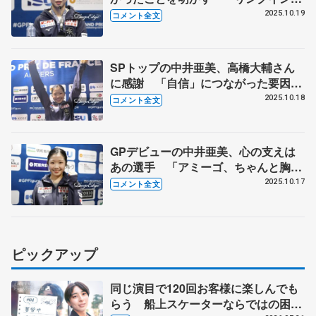
た時は結構脚が…」 【GPフランス
2025.10.19
コメント全文
大会・女子フリー後】
SPトップの中井亜美、高橋大輔さん
に感謝 「自信」につながった要因と
は【GPフランス大会・女子SP後】
2025.10.18
コメント全文
GPデビューの中井亜美、心の支えは
あの選手 「アミーゴ、ちゃんと胸張
りなさい」と送り出してくれた同門の
2025.10.17
コメント全文
先輩にも感謝【GPフランス大会公式
練習】
ピックアップ
同じ演目で120回お客様に楽しんでも
らう 船上スケーターならではの困難