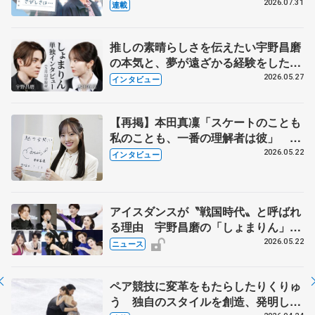
とは 影響あったPIW前キャプテン松
2026.07.31
連載
永さんの存在
推しの素晴らしさを伝えたい宇野昌磨
の本気と、夢が遠ざかる経験をした本
田真凜の覚悟
2026.05.27
インタビュー
【再掲】本田真凜「スケートのことも
私のことも、一番の理解者は彼」 引
退時の単独インタビューで語った競技
2026.05.22
インタビュー
人生や家族、恋人、これからの夢…
アイスダンスが〝戦国時代〟と呼ばれ
る理由 宇野昌磨の「しょまりん」ら
実力者が相次いで参戦 国内の競争激
2026.05.22
ニュース
化
ペア競技に変革をもたらしたりくりゅ
う 独自のスタイルを創造、発明した