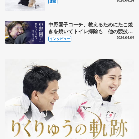
【引退発表後②】
2026.04.24
連載
中野園子コーチ、教えるためにたこ焼
きを焼いてトイレ掃除も 他の競技に
も通用するという坂本花織の筋肉
2026.04.09
インタビュー