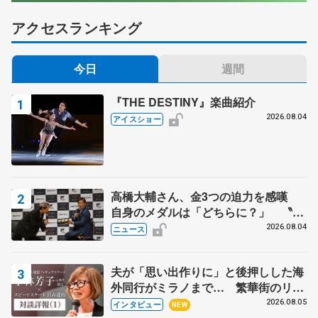
アクセスランキング
今日
週間
『THE DESTINY』楽曲紹介
2026.08.04
アイスショー
高橋大輔さん、金3つの迫力を感嘆
自身のメダルは「どちらに？」 〝リ
ス兄弟〟オリンピック3連覇の野村忠
2026.08.04
ニュース
宏さんと対談
夫が「思い出作りに」と後押しした海
外同行がミラノまで… 繁華街のリン
クでは不良のお兄さんも味方に 小林
2026.08.05
インタビュー
NEW