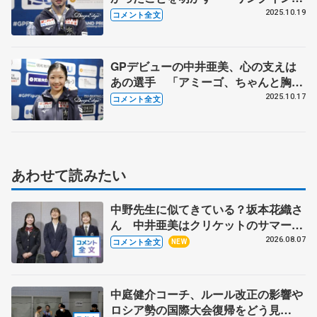
た時は結構脚が…」 【GPフランス
2025.10.19
コメント全文
大会・女子フリー後】
GPデビューの中井亜美、心の支えは
あの選手 「アミーゴ、ちゃんと胸張
りなさい」と送り出してくれた同門の
2025.10.17
コメント全文
先輩にも感謝【GPフランス大会公式
練習】
あわせて読みたい
中野先生に似てきている？坂本花織さ
ん 中井亜美はクリケットのサマーキ
ャンプに 島田麻央はたくさん試合に
2026.08.07
コメント全文
NEW
出て国際大会へ【文部科学省スポーツ
表彰式】
中庭健介コーチ、ルール改正の影響や
ロシア勢の国際大会復帰をどう見