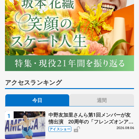
アクセスランキング
今日
週間
中野友加里さんら第1回メンバーが友
情出演 20周年の「フレンズオンアイ
ス」 宮本賢二さん、有川梨絵さん、
2026.08.06
アイスショー
田村岳斗さんも