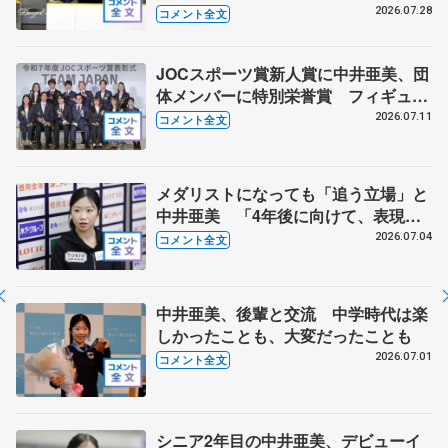
る？ 中井亜美の今後の４年間に向け
2026.07.28
コメント全文
た心構え
JOCスポーツ賞新人賞に中井亜美、団
体メンバーに特別栄誉賞 フィギュア
スケートに別のスポーツを組み合わせ
2026.07.11
コメント全文
るなら？ 【JOCスポーツ賞表彰
式】
メダリストになっても「追う立場」と
中井亜美 「4年後に向けて、表現の
幅を広げていきたい」【全日本シニア
2026.07.04
コメント全文
強化合宿】
中井亜美、後輩と交流 中学時代は楽
しかったことも、大変だったことも
2026.07.01
コメント全文
シニア2年目の中井亜美、デビューイ