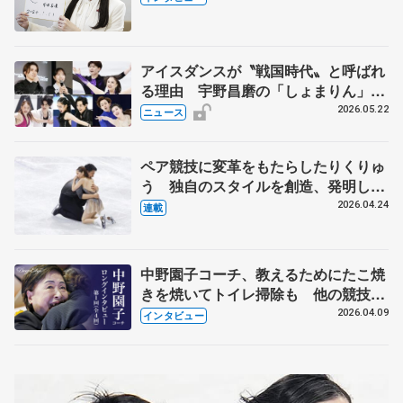
人生や家族、恋人、これからの夢…
アイスダンスが〝戦国時代〟と呼ばれ
る理由 宇野昌磨の「しょまりん」ら
実力者が相次いで参戦 国内の競争激
2026.05.22
ニュース
化
ペア競技に変革をもたらしたりくりゅ
う 独自のスタイルを創造、発明した
【引退発表後②】
2026.04.24
連載
中野園子コーチ、教えるためにたこ焼
きを焼いてトイレ掃除も 他の競技に
も通用するという坂本花織の筋肉
2026.04.09
インタビュー