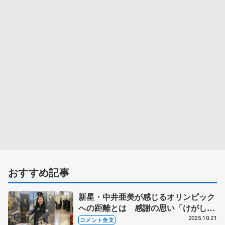
おすすめ記事
新星・中井亜美が感じるオリンピック
への距離とは 感謝の思い「けがした
時、落ち込んだ時にチームメート
2025.10.21
コメント全文