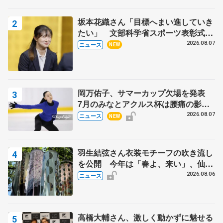
坂本花織さん「目標へまい進していき
たい」 文部科学省スポーツ表彰式で
代表謝辞
2026.08.07
ニュース
NEW
岡万佑子、サマーカップ欠場を発表
7月のみなとアクルス杯は腰痛の影響
で
2026.08.07
ニュース
NEW
羽生結弦さん衣装モチーフの吹き流し
を公開 今年は「春よ、来い」、仙台
の瑞鳳殿
2026.08.06
ニュース
高橋大輔さん、激しく動かずに魅せる