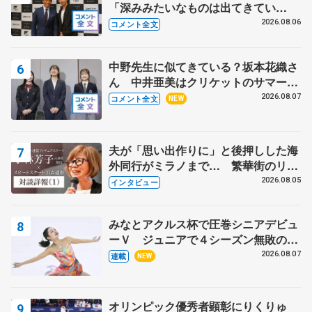
「深みみたいなものは出てきてい
る？」 〝兄さん〟と慕うレジェンド
2026.08.06
コメント全文
野村忠宏さんと和気あいあい
中野先生に似てきている？坂本花織さ
ん 中井亜美はクリケットのサマーキ
ャンプに 島田麻央はたくさん試合に
2026.08.07
コメント全文
NEW
出て国際大会へ【文部科学省スポーツ
表彰式】
夫が「思い出作りに」と後押しした海
外同行がミラノまで… 繁華街のリン
クでは不良のお兄さんも味方に 小林
2026.08.05
インタビュー
芳子さんが振り返るスケート人生
みなとアクルス杯で圧巻シニアデビュ
ーＶ ジュニアで４シーズン無敗の島
田麻央
2026.08.07
連載
NEW
オリンピック優秀者顕彰にりくりゅ