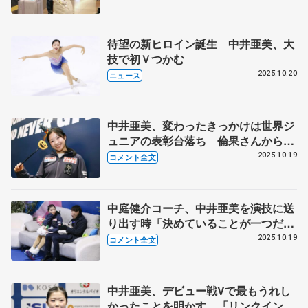
が…」 【GPフランス大会から帰
国】
待望の新ヒロイン誕生 中井亜美、大
技で初Ｖつかむ
2025.10.20
ニュース
中井亜美、変わったきっかけは世界ジ
ュニアの表彰台落ち 倫果さんからイ
ナバウアーするくらい胸を張りなさい
2025.10.19
コメント全文
って 【GPフランス大会・女子一夜
明け】
中庭健介コーチ、中井亜美を演技に送
り出す時「決めていることが一つだけ
あった」 躍進の要因に2人のスケー
2025.10.19
コメント全文
ターを挙げる【GPフランス大会・女
子フリー後】
中井亜美、デビュー戦Vで最もうれし
かったことを明かす 「リンクインし