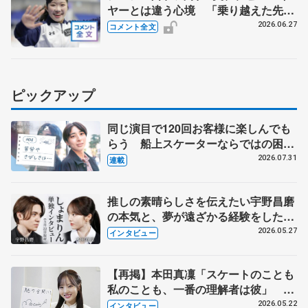
ヤーとは違う心境 「乗り越えた先
に、本当に自分自身の夢がかなう」
2026.06.27
コメント全文
【ドリーム・オン・アイス2026】
ピックアップ
同じ演目で120回お客様に楽しんでも
らう 船上スケーターならではの困難
とは 影響あったPIW前キャプテン松
2026.07.31
連載
永さんの存在
推しの素晴らしさを伝えたい宇野昌磨
の本気と、夢が遠ざかる経験をした本
田真凜の覚悟
2026.05.27
インタビュー
【再掲】本田真凜「スケートのことも
私のことも、一番の理解者は彼」 引
退時の単独インタビューで語った競技
2026.05.22
インタビュー