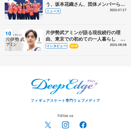
う、坂本花織さん、団体メンバーら
8月7日に文科省が表彰式、ブルーノ・
2026.07.27
ニュース
マルコット、中野園子らコーチも
片伊勢武アミンが語る現役続行の理
由、東京での初めての一人暮らし 注
目スケーターの「今」に迫る
2026.08.08
インタビュー
NEW
フィギュアスケート専門ウェブメディア
Follow us