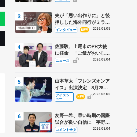
弟〟オリンピック3連覇の
野村忠宏さんと対談
夫が「思い出作りに」と後
押しした海外同行がミラノ
まで… 繁華街のリンクで
2026.08.05
インタビュー
NEW
は不良のお兄さんも味方
に 小林芳子さんが振り返
佐藤駿、上尾市のPR大使
るスケート人生
に任命 「ご飯がおいし
く、住みやすいのが魅力」
2026.08.04
ニュース
山本草太「フレンズオンア
イス」出演決定 8月28日
（金）2公演のみ 荒川静
2026.08.05
アイスシ
NEW
ョー
香さんプロデュース、20
フ
周年のアイスショー
友野一希、早い時期の国際
試合が良い自信に 宇野昌
磨の現役復帰に思っている
2026.08.04
コメント全文
こと 【アジアンオープン