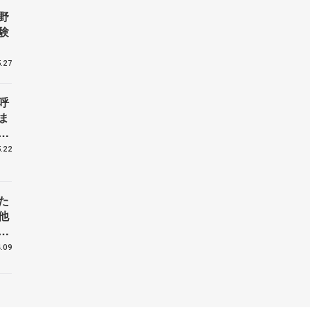
野
験
.27
呼
ま
戦
.22
た
他
花
.09