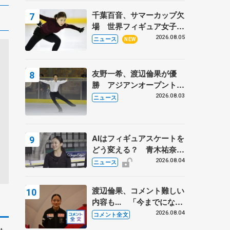
トロフィーフリー後】
千葉百音、サマーカップ欠
場 世界フィギュア女子2
位
2026.08.05
ニュース
NEW
友野一希、渡辺倫果が優
勝 アジアンオープントロ
フィー
2026.08.03
ニュース
AIはフィギュアスケートを
どう変える？ 青木祐奈と
考える採点、トレーニング
2026.08.04
ニュース
の未来
渡辺倫果、コメント難しい
内容も... 「今までにない
くらい早めに仕上げられて
2026.08.04
コメント全文
いる」 【アジアンオープ