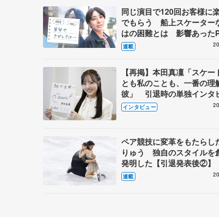
同じ演目で120回お客様に
でもらう 船上スケーター
はの困難とは 影響あったP
キャプテン松永さんの存在
20
連載
【再掲】本田真凜「スケー
とも私のことも、一番の理
彼」 引退時の単独インタ
で語った競技人生や家族、
20
インタビュー
これからの夢…
ペア競技に変革をもたらし
りゅう 独自のスタイルを
発明した【引退発表後②】
20
連載