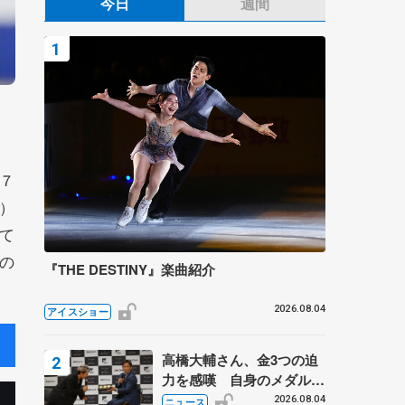
今日
週間
７
）
て
の
『THE DESTINY』楽曲紹介
2026.08.04
アイスショー
高橋大輔さん、金3つの迫
力を感嘆 自身のメダルは
「どちらに？」 〝リス兄
2026.08.04
ニュース