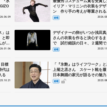
、『氷
最優秀コスチューム賞を受賞し
IZO
イリア・マリニンの衣装をデザ
ン 作り手の考えが尊重される
外選手からの依頼 伊藤聡美
26.06.09
2026.03
連載
んに聞く（下）
ス」は
デザイナーの卵がいつか浅田真
」と即
さんの衣装を作ると決心するま
んがメ
で 試行錯誤の日々、２週間で
うもの
上げた羽生結弦さんの『オペラ
26.01.06
2025.11
連載
設計
の怪人』 伊藤聡美さんインタ
ュー（上）
、目標
「『氷艶』はライフワーク」と
時代は
上菊之丞さん スケート靴を履
入る
日本舞踊の家元が語るその魅力
は？【インタビュー前編】
25.10.21
2025.08
連載