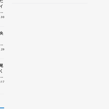
た
ントロフィー女子フリー】
イ
海
さ
.30
央
仕
座
.29
ビ
尾
く
と
.17