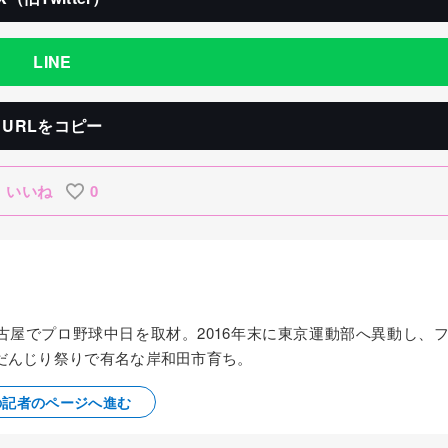
LINE
URLをコピー
いいね
0
名古屋でプロ野球中日を取材。2016年末に東京運動部へ異動し、
だんじり祭りで有名な岸和田市育ち。
の記者のページへ進む