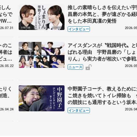
楽しん
推しの素晴らしさを伝えたい宇
ならで
昌磨の本気と、夢が遠ざかる経
IW前
をした本田真凜の覚悟
26.07.31
2026.05
インタビュー
トのこ
アイスダンスが〝戦国時代〟と
解者は
ばれる理由 宇野昌磨の「しょ
ビュー
りん」ら実力者が相次いで参
恋人、
国内の競争激化
26.05.22
2026.05
ニュース
たりく
中野園子コーチ、教えるために
創造、
こ焼きを焼いてトイレ掃除も 
の競技にも通用するという坂本
織の筋肉
26.04.24
2026.04
インタビュー