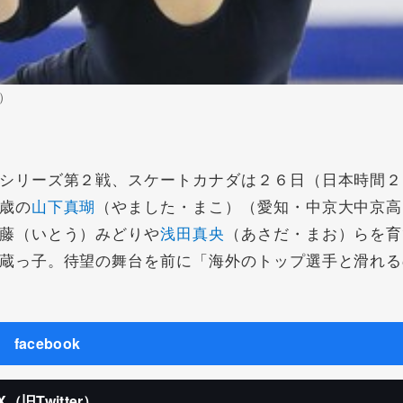
）
シリーズ第２戦、スケートカナダは２６日（日本時間２
歳の
山下真瑚
（やました・まこ）（愛知・中京大中京高
藤（いとう）みどりや
浅田真央
（あさだ・まお）らを育
蔵っ子。待望の舞台を前に「海外のトップ選手と滑れる
facebook
X（旧Twitter）