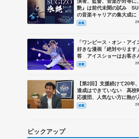
演者、監督、音楽が対等に
艶』は前代未聞の試み SUG
の音楽キャリアの集大成に
20
連載
「ワンピース・オン・アイ
好きな漫画「絶対やります
答 アイスショーはお客さ
イン、純粋に楽しんでもら
20
連載
【第3回・宮本賢二 表現の
図】
【第2回】支援続けて20年
達成はできていない 高校
応援団、人気ない方に熱が
20
連載
ピックアップ