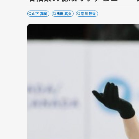
山下 真瑚
浅田 真央
荒川 静香