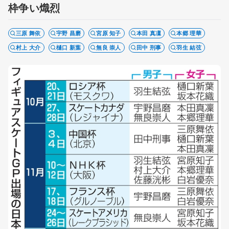
枠争い熾烈
三原 舞依
宇野 昌磨
宮原 知子
本田 真凜
本郷 理華
村上 大介
樋口 新葉
無良 崇人
田中 刑事
羽生 結弦