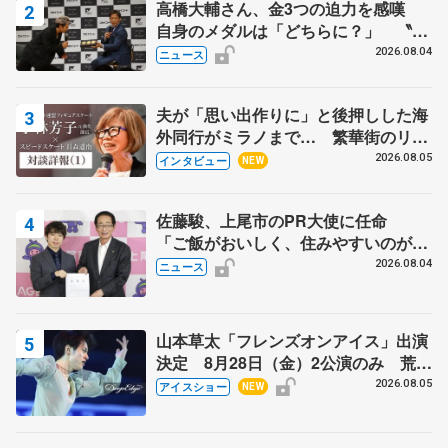
高橋大輔さん、金3つの迫力を感嘆
自身のメダルは「どちらに？」 〝リ
ス兄弟〟オリンピック3連覇の野村忠
2026.08.04
ニュース
宏さんと対談
夫が「思い出作りに」と後押しした海
外同行がミラノまで… 繁華街のリン
クでは不良のお兄さんも味方に 小林
2026.08.05
インタビュー
NEW
芳子さんが振り返るスケート人生
佐藤駿、上尾市のPR大使に任命
「ご飯がおいしく、住みやすいのが魅
力」
2026.08.04
ニュース
山本草太「フレンズオンアイス」出演
決定 8月28日（金）2公演のみ 荒川
静香さんプロデュース、20周年のアイ
2026.08.05
アイスショー
NEW
スショー