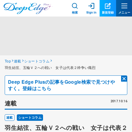
検索
Sign in
新規登録
メニュー
Top
連載
ショートコラム
羽生結弦、五輪Ｖ２への戦い 女子は代表２枠争い熾烈
Deep Edge Plusの記事をGoogle検索で見つけや
すく。登録はこちら
連載
2017.10.16
連載
ショートコラム
羽生結弦、五輪Ｖ２への戦い 女子は代表２