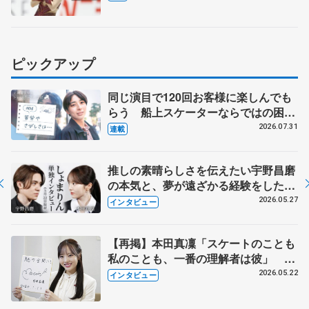
ピックアップ
同じ演目で120回お客様に楽しんでも
らう 船上スケーターならではの困難
とは 影響あったPIW前キャプテン松
2026.07.31
連載
永さんの存在
推しの素晴らしさを伝えたい宇野昌磨
の本気と、夢が遠ざかる経験をした本
田真凜の覚悟
2026.05.27
インタビュー
【再掲】本田真凜「スケートのことも
私のことも、一番の理解者は彼」 引
退時の単独インタビューで語った競技
2026.05.22
インタビュー
人生や家族、恋人、これからの夢…