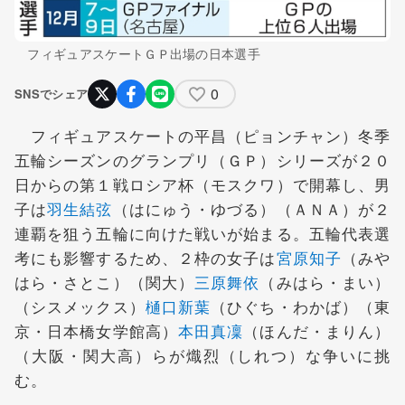
フィギュアスケートＧＰ出場の日本選手
0
SNSでシェア
フィギュアスケートの平昌（ピョンチャン）冬季
五輪シーズンのグランプリ（ＧＰ）シリーズが２０
日からの第１戦ロシア杯（モスクワ）で開幕し、男
子は
羽生結弦
（はにゅう・ゆづる）（ＡＮＡ）が２
連覇を狙う五輪に向けた戦いが始まる。五輪代表選
考にも影響するため、２枠の女子は
宮原知子
（みや
はら・さとこ）（関大）
三原舞依
（みはら・まい）
（シスメックス）
樋口新葉
（ひぐち・わかば）（東
京・日本橋女学館高）
本田真凜
（ほんだ・まりん）
（大阪・関大高）らが熾烈（しれつ）な争いに挑
む。