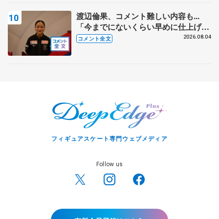
渡辺倫果、コメント難しい内容も...
「今までにないくらい早めに仕上げら
れている」 【アジアンオープントロ
2026.08.04
コメント全文
フィー女子フリー】
フィギュアスケート専門ウェブメディア
Follow us