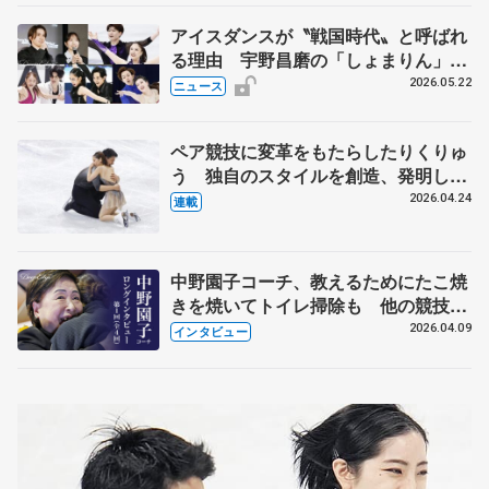
アイスダンスが〝戦国時代〟と呼ばれ
る理由 宇野昌磨の「しょまりん」ら
実力者が相次いで参戦 国内の競争激
2026.05.22
ニュース
化
ペア競技に変革をもたらしたりくりゅ
う 独自のスタイルを創造、発明した
【引退発表後②】
2026.04.24
連載
中野園子コーチ、教えるためにたこ焼
きを焼いてトイレ掃除も 他の競技に
も通用するという坂本花織の筋肉
2026.04.09
インタビュー