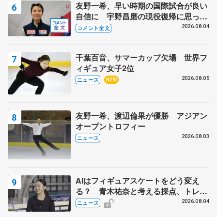
友野一希、早い時期の国際試合が良い
自信に 宇野昌磨の現役復帰に思って
いること 【アジアンオープントロフ
2026.08.04
コメント全文
ィーフリー後】
千葉百音、サマーカップ欠場 世界フ
ィギュア女子2位
2026.08.05
ニュース
NEW
友野一希、渡辺倫果が優勝 アジアン
オープントロフィー
2026.08.03
ニュース
AIはフィギュアスケートをどう変え
る？ 青木祐奈と考える採点、トレー
ニングの未来
2026.08.04
ニュース