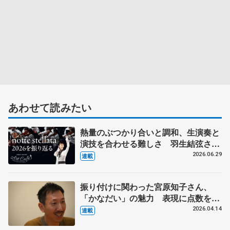
あわせて読みたい
熱量のぶつかり合いと調和、生演奏と
演技を合わせる難しさ 羽生結弦さん
とコラボの東北ユースオーケストラの
2026.06.29
連載
メンバーに聞く
振り付けに関わった宮原知子さん、
「かなだい」の魅力 表現に点数をつ
ける難しさとは? ダンサーで振付家
2026.04.14
連載
の小㞍健太さんの提案 【下】