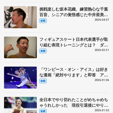
挑戦楽しむ坂本花織、練習熱心な千葉
百音、シニアの覚悟感じた中井亜美
ダンサー、振付家の小㞍健太さんが見
2026.04.07
連載
た選手の姿 【中】
フィギュアスケート日本代表選手が取
り組む表現トレーニングとは？ ダン
サー、振付家の小㞍健太さんが伝えた
2026.03.31
連載
いこと 【上】
「ワンピース・オン・アイス」は好き
な漫画「絶対やります」と即答 アイ
スショーはお客さんがメイン、純粋に
2026.01.06
連載
楽しんでもらうもの【第3回・宮本賢
二 表現の設計図】
全日本でやり切れたことがめちゃめち
ゃうれしかった 現役引退後にやりた
いことは…【第5回 新葉のことば】
2026.01.02
連載