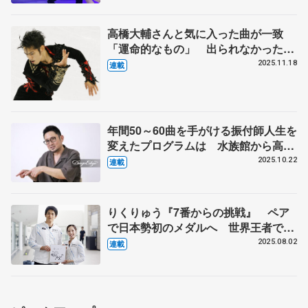
二 表現の設計図】
高橋大輔さんと気に入った曲が一致
「運命的なもの」 出られなかったオ
リンピックに連れて行ってもらった
2025.11.18
連載
鈴木明子さんのSPも振り付け「演技
中は泣いていた」 【第2回・宮本賢
二 表現の設計図】
年間50～60曲を手がける振付師人生を
変えたプログラムは 水族館から高橋
大輔さん、美術館から宇野昌磨さんの
2025.10.22
連載
演目に 【第1回・宮本賢二 表現の
設計図（下）】
りくりゅう『7番からの挑戦』 ペア
で日本勢初のメダルへ 世界王者でも
「守りに入らず」【ミラノ・コルティ
2025.08.02
連載
ナ冬季オリンピック開幕まで半年】