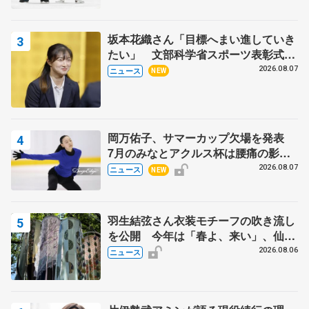
坂本花織さん「目標へまい進していき
たい」 文部科学省スポーツ表彰式で
代表謝辞
2026.08.07
ニュース
NEW
岡万佑子、サマーカップ欠場を発表
7月のみなとアクルス杯は腰痛の影響
で
2026.08.07
ニュース
NEW
羽生結弦さん衣装モチーフの吹き流し
を公開 今年は「春よ、来い」、仙台
の瑞鳳殿
2026.08.06
ニュース