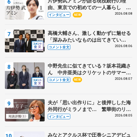
片伊勢武アミンが語る現役続行の理
由、東京での初めての一人暮らし 注
目スケーターの「今」に迫る
2026.08.08
インタビュー
NEW
高橋大輔さん、激しく動かずに魅せる
「深みみたいなものは出てきてい
る？」 〝兄さん〟と慕うレジェンド
2026.08.06
コメント全文
野村忠宏さんと和気あいあい
中野先生に似てきている？坂本花織さ
ん 中井亜美はクリケットのサマーキ
ャンプに 島田麻央はたくさん試合に
2026.08.07
コメント全文
NEW
出て国際大会へ【文部科学省スポーツ
表彰式】
夫が「思い出作りに」と後押しした海
外同行がミラノまで… 繁華街のリン
クでは不良のお兄さんも味方に 小林
2026.08.05
インタビュー
芳子さんが振り返るスケート人生
みなとアクルス杯で圧巻シニアデビュ