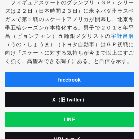
フィギュアスケートのグランプリ（ＧＰ）シリー
ズは２２日（日本時間２３日）に米ネバダ州ラスベ
ガスで第１戦のスケートアメリカが開幕し、北京冬
季五輪シーズンが本格化する。男子で２０１８年平
昌（ピョンチャン）五輪銀メダリストの
宇野昌磨
（うの・しょうま）（トヨタ自動車）はＧＰ初戦に
向け「スケートに対する気持ちが今まで以上にすご
く強く、高望みできる調子にある」と自信を示す。
facebook
X（旧Twitter）
LINE