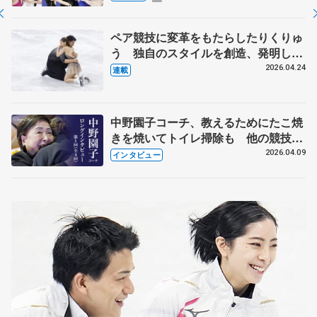
化
ペア競技に変革をもたらしたりくりゅ
う 独自のスタイルを創造、発明した
【引退発表後②】
2026.04.24
連載
中野園子コーチ、教えるためにたこ焼
きを焼いてトイレ掃除も 他の競技に
も通用するという坂本花織の筋肉
2026.04.09
インタビュー