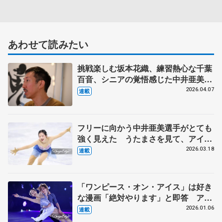
あわせて読みたい
挑戦楽しむ坂本花織、練習熱心な千葉
百音、シニアの覚悟感じた中井亜美
ダンサー、振付家の小㞍健太さんが見
2026.04.07
連載
た選手の姿 【中】
フリーに向かう中井亜美選手がとても
強く見えた うたまさを見て、アイス
ダンスをやる選手が出てきてほしい
2026.03.18
連載
【第5回・宮本賢二 表現の設計図】
「ワンピース・オン・アイス」は好き
な漫画「絶対やります」と即答 アイ
スショーはお客さんがメイン、純粋に
2026.01.06
連載
楽しんでもらうもの【第3回・宮本賢