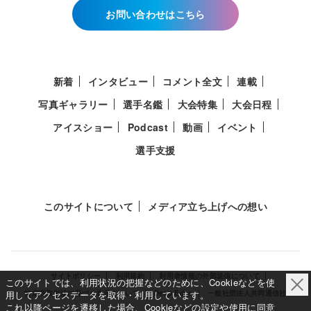
お問い合わせはこちら
新着
インタビュー
コメント全文
連載
写真ギャラリー
選手名鑑
大会特集
大会日程
アイスショー
Podcast
動画
イベント
選手支援
このサイトについて
メディア立ち上げへの想い
サイトポリシー
利用規約
利用者情報の外部送信について
このサイトでは、利用状況の把握などのために、Cookieなどを使
用してアクセスデータを取得・利用しています。
特定商取引法に基づく表示について
Deep Edge
一般社団法人共同通信社
これ以降ページを遷移した場合、Cookieなどの設定や使用に同意