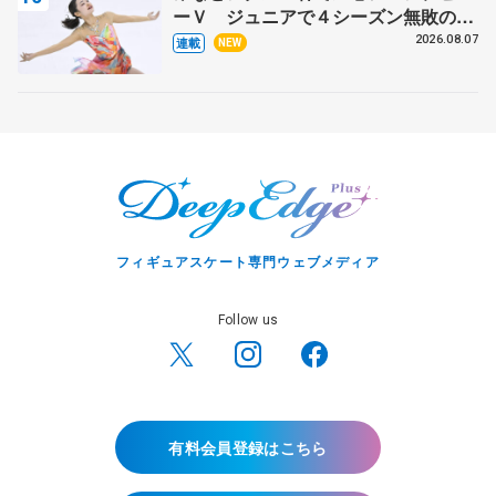
ーＶ ジュニアで４シーズン無敗の島
田麻央
2026.08.07
連載
NEW
フィギュアスケート専門ウェブメディア
Follow us
有料会員登録はこちら