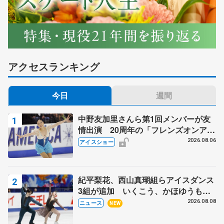
アクセスランキング
今日
週間
中野友加里さんら第1回メンバーが友
情出演 20周年の「フレンズオンアイ
ス」 宮本賢二さん、有川梨絵さん、
2026.08.06
アイスショー
田村岳斗さんも
紀平梨花、西山真瑚組らアイスダンス
3組が追加 いくこう、かほゆうも、
木下グループ杯
2026.08.08
ニュース
NEW