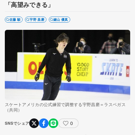
「高望みできる」
佐藤 駿
宇野 昌磨
鍵山 優真
スケートアメリカの公式練習で調整する宇野昌磨＝ラスベガス
（共同）
0
SNSでシェア