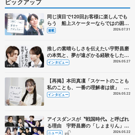
ピックアップ
同じ演目で120回お客様に楽しんでも
らう 船上スケーターならではの困難
とは 影響あったPIW前キャプテン松
2026.07.31
連載
永さんの存在
推しの素晴らしさを伝えたい宇野昌磨
の本気と、夢が遠ざかる経験をした本
田真凜の覚悟
2026.05.27
インタビュー
【再掲】本田真凜「スケートのことも
私のことも、一番の理解者は彼」 引
退時の単独インタビューで語った競技
2026.05.22
インタビュー
人生や家族、恋人、これからの夢…
アイスダンスが〝戦国時代〟と呼ばれ
る理由 宇野昌磨の「しょまりん」ら
実力者が相次いで参戦 国内の競争激
2026.05.22
ニュース