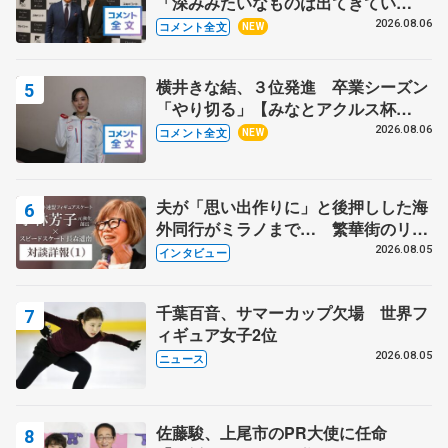
「深みみたいなものは出てきてい
る？」 〝兄さん〟と慕うレジェンド
2026.08.06
コメント全文
NEW
野村忠宏さんと和気あいあい
横井きな結、３位発進 卒業シーズン
「やり切る」【みなとアクルス杯
SP】
2026.08.06
コメント全文
NEW
夫が「思い出作りに」と後押しした海
外同行がミラノまで… 繁華街のリン
クでは不良のお兄さんも味方に 小林
2026.08.05
インタビュー
芳子さんが振り返るスケート人生
千葉百音、サマーカップ欠場 世界フ
ィギュア女子2位
2026.08.05
ニュース
佐藤駿、上尾市のPR大使に任命