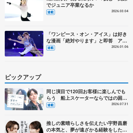
でジュニア卒業なるか
2026.03.04
連載
「ワンピース・オン・アイス」は好き
な漫画「絶対やります」と即答 アイ
スショーはお客さんがメイン、純粋に
2026.01.06
連載
楽しんでもらうもの【第3回・宮本賢
二 表現の設計図】
ピックアップ
同じ演目で120回お客様に楽しんでも
らう 船上スケーターならではの困難
とは 影響あったPIW前キャプテン松
2026.07.31
連載
永さんの存在
推しの素晴らしさを伝えたい宇野昌磨
の本気と、夢が遠ざかる経験をした本