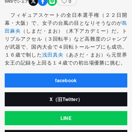
0
SNSでシェア
フィギュアスケートの全日本選手権（２２日開
幕・大阪）で、女子の台風の目となりそうなのが
島
田麻央
（しまだ・まお）（木下アカデミー）だ。ト
リプルアクセル（３回転半）など高難度のジャンプ
が武器で、国内大会で４回転トーループにも成功。
１６歳で制した
浅田真央
（あさだ・まお）ら元世界
女王の記録を上回る１４歳での初出場優勝に挑む。
facebook
X（旧Twitter）
LINE