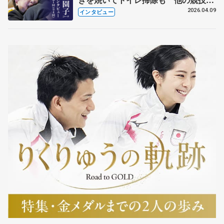
も通用するという坂本花織の筋肉
2026.04.09
インタビュー