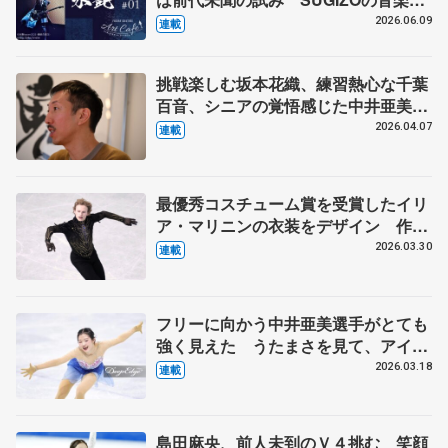
ャリアの集大成に
2026.06.09
連載
挑戦楽しむ坂本花織、練習熱心な千葉
百音、シニアの覚悟感じた中井亜美
ダンサー、振付家の小㞍健太さんが見
2026.04.07
連載
た選手の姿 【中】
最優秀コスチューム賞を受賞したイリ
ア・マリニンの衣装をデザイン 作り
手の考えが尊重される海外選手からの
2026.03.30
連載
依頼 伊藤聡美さんに聞く（下）
フリーに向かう中井亜美選手がとても
強く見えた うたまさを見て、アイス
ダンスをやる選手が出てきてほしい
2026.03.18
連載
【第5回・宮本賢二 表現の設計図】
島田麻央、前人未到のＶ４挑む 笑顔