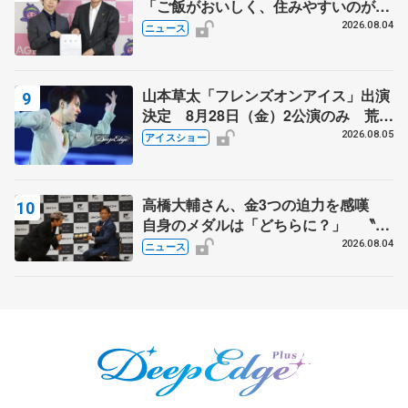
「ご飯がおいしく、住みやすいのが魅
力」
2026.08.04
ニュース
山本草太「フレンズオンアイス」出演
決定 8月28日（金）2公演のみ 荒川
静香さんプロデュース、20周年のアイ
2026.08.05
アイスショー
スショー
高橋大輔さん、金3つの迫力を感嘆
自身のメダルは「どちらに？」 〝リ
ス兄弟〟オリンピック3連覇の野村忠
2026.08.04
ニュース
宏さんと対談