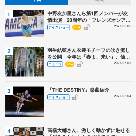
中野友加里さんら第1回メンバーが友
情出演 20周年の「フレンズオンアイ
ス」 宮本賢二さん、有川梨絵さん、
2026.08.06
アイスショー
NEW
田村岳斗さんも
羽生結弦さん衣装モチーフの吹き流し
を公開 今年は「春よ、来い」、仙台
の瑞鳳殿
2026.08.06
ニュース
NEW
『THE DESTINY』楽曲紹介
2026.08.04
アイスショー
高橋大輔さん、激しく動かずに魅せる