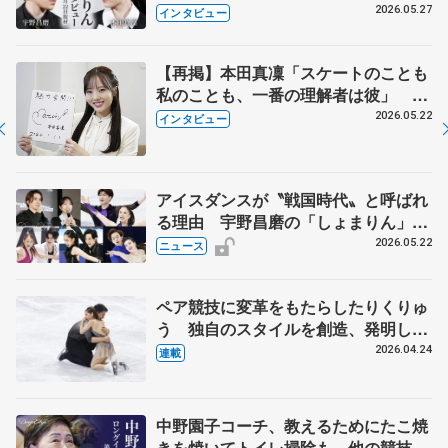
田真凜の覚悟
2026.05.27
インタビュー
【再掲】本田真凜「スケートのことも
私のことも、一番の理解者は彼」 引
退時の単独インタビューで語った競技
2026.05.22
インタビュー
人生や家族、恋人、これからの夢…
アイスダンスが〝戦国時代〟と呼ばれ
る理由 宇野昌磨の「しょまりん」ら
実力者が相次いで参戦 国内の競争激
2026.05.22
ニュース
化
ペア競技に変革をもたらしたりくりゅ
う 独自のスタイルを創造、発明した
【引退発表後②】
2026.04.24
連載
中野園子コーチ、教えるためにたこ焼
きを焼いてトイレ掃除も 他の競技に