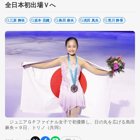
全日本初出場Ｖへ
三原 舞依
坂本 花織
島田 麻央
浅田 真央
荒川 静香
ジュニアＧＰファイナル女子で初優勝し、日の丸を広げる島田
麻央＝９日、トリノ（共同）