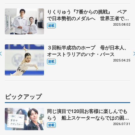
りくりゅう『7番からの挑戦』 ペア
で日本勢初のメダルへ 世界王者でも
「守りに入らず」【ミラノ・コルティ
2025.08.02
連載
ナ冬季オリンピック開幕まで半年】
３回転半成功のホープ 母が日本人、
オーストラリアのハナ・バース
2025.04.25
連載
ピックアップ
同じ演目で120回お客様に楽しんでも
らう 船上スケーターならではの困難
とは 影響あったPIW前キャプテン松
2026.07.31
連載
永さんの存在