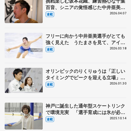
挑戦楽しむ坂本花織、練習熱心な千葉
百音、シニアの覚悟感じた中井亜美
ダンサー、振付家の小㞍健太さんが見
2026.04.07
連載
た選手の姿 【中】
フリーに向かう中井亜美選手がとても
強く見えた うたまさを見て、アイス
ダンスをやる選手が出てきてほしい
2026.03.18
連載
【第5回・宮本賢二 表現の設計図】
オリンピックのりくりゅうは「正しい
タイミングでピークを迎える立場」
【第6回全日本選手権（下）】
2026.01.30
連載
神戸に誕生した通年型スケートリンク
で環境充実 「選手育成には氷が必
要」運営の平松純子代表理事
2025.10.14
連載