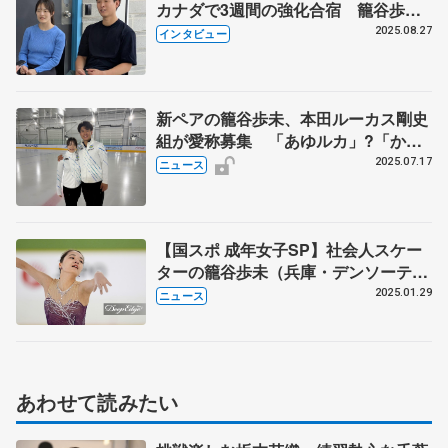
カナダで3週間の強化合宿 籠谷歩未
は仕事と両立、本田ルーカス剛史「練
2025.08.27
インタビュー
習の仕方学んだ」
新ペアの籠谷歩未、本田ルーカス剛史
組が愛称募集 「あゆルカ」?「かご
ルカ」?…アイデアお寄せください!!
2025.07.17
ニュース
【国スポ 成年女子SP】社会人スケー
ターの籠谷歩未（兵庫・デンソーテ
ン）5時に家出て朝練も 最終滑走で
2025.01.29
ニュース
10位発進
あわせて読みたい