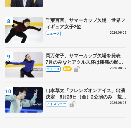
千葉百音、サマーカップ欠場 世界フ
ィギュア女子2位
2026.08.05
ニュース
岡万佑子、サマーカップ欠場を発表
7月のみなとアクルス杯は腰痛の影響
で
2026.08.07
ニュース
NEW
山本草太「フレンズオンアイス」出演
決定 8月28日（金）2公演のみ 荒川
静香さんプロデュース、20周年のアイ
2026.08.05
アイスショー
スショー