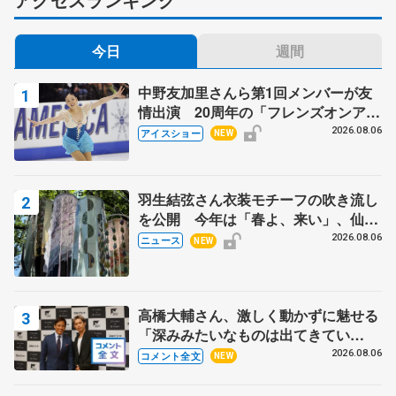
今日
週間
中野友加里さんら第1回メンバーが友
情出演 20周年の「フレンズオンアイ
ス」 宮本賢二さん、有川梨絵さん、
2026.08.06
アイスショー
NEW
田村岳斗さんも
羽生結弦さん衣装モチーフの吹き流し
を公開 今年は「春よ、来い」、仙台
の瑞鳳殿
2026.08.06
ニュース
NEW
高橋大輔さん、激しく動かずに魅せる
「深みみたいなものは出てきてい
る？」 〝兄さん〟と慕うレジェンド
2026.08.06
コメント全文
NEW
野村忠宏さんと和気あいあい