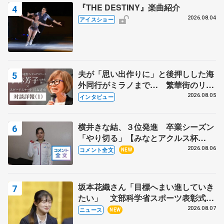
『THE DESTINY』楽曲紹介
2026.08.04
アイスショー
夫が「思い出作りに」と後押しした海
外同行がミラノまで… 繁華街のリン
クでは不良のお兄さんも味方に 小林
2026.08.05
インタビュー
芳子さんが振り返るスケート人生
横井きな結、３位発進 卒業シーズン
「やり切る」【みなとアクルス杯
SP】
2026.08.06
コメント全文
NEW
坂本花織さん「目標へまい進していき
たい」 文部科学省スポーツ表彰式で
代表謝辞
2026.08.07
ニュース
NEW