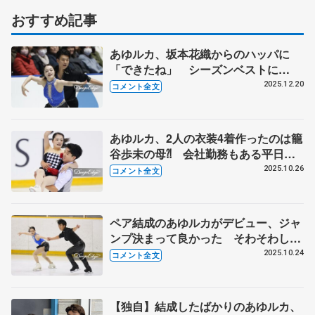
おすすめ記事
あゆルカ、坂本花織からのハッパに
「できたね」 シーズンベストに
「（上の）2組に追い付きたい」【全
2025.12.20
コメント全文
日本フィギュア･ペアSP】
あゆルカ、2人の衣装4着作ったのは籠
谷歩未の母⁈ 会社勤務もある平日は
午前中、土曜は長めに練習 【東日本
2025.10.26
コメント全文
選手権ペア・フリー】
ペア結成のあゆルカがデビュー、ジャ
ンプ決まって良かった そわそわした
と籠谷歩未、ゆなすみ尊敬と本田ルー
2025.10.24
コメント全文
カス剛史 【東日本選手権・ペア
SP】
【独自】結成したばかりのあゆルカ、