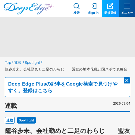
検索
Sign in
新規登録
メニュー
Top
連載
Spotlight
籠谷歩未、会社勤めと二足のわらじ 盟友の坂本花織と国スポで表彰台
Deep Edge Plusの記事をGoogle検索で見つけや
すく。登録はこちら
連載
2025.03.04
連載
Spotlight
籠谷歩未、会社勤めと二足のわらじ 盟友