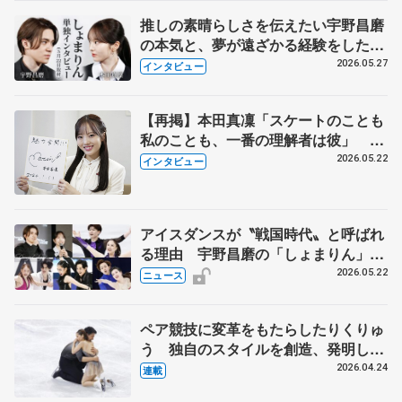
推しの素晴らしさを伝えたい宇野昌磨
の本気と、夢が遠ざかる経験をした本
田真凜の覚悟
2026.05.27
インタビュー
【再掲】本田真凜「スケートのことも
私のことも、一番の理解者は彼」 引
退時の単独インタビューで語った競技
2026.05.22
インタビュー
人生や家族、恋人、これからの夢…
アイスダンスが〝戦国時代〟と呼ばれ
る理由 宇野昌磨の「しょまりん」ら
実力者が相次いで参戦 国内の競争激
2026.05.22
ニュース
化
ペア競技に変革をもたらしたりくりゅ
う 独自のスタイルを創造、発明した
【引退発表後②】
2026.04.24
連載