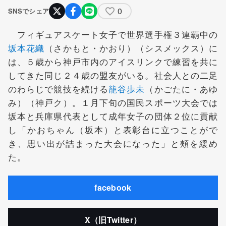
0
SNSでシェア
フィギュアスケート女子で世界選手権３連覇中の
坂本花織
（さかもと・かおり）（シスメックス）に
は、５歳から神戸市内のアイスリンクで練習を共に
してきた同じ２４歳の盟友がいる。社会人との二足
のわらじで競技を続ける
籠谷歩未
（かごたに・あゆ
み）（神戸ク）。１月下旬の国民スポーツ大会では
坂本と兵庫県代表として成年女子の団体２位に貢献
し「かおちゃん（坂本）と表彰台に立つことがで
き、思い出が詰まった大会になった」と頰を緩め
た。
facebook
X（旧Twitter）