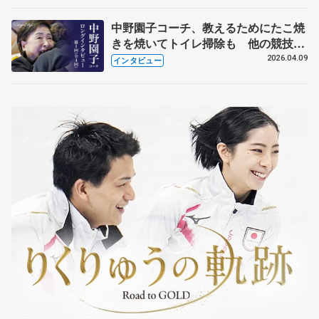
中野園子コーチ、教えるためにたこ焼
きを焼いてトイレ掃除も 他の競技に
も通用するという坂本花織の筋肉
2026.04.09
インタビュー