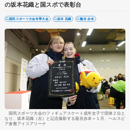
の坂本花織と国スポで表彰台
国民スポーツ大会冬季大会
坂本 花織
籠谷 歩未
国民スポーツ大会のフィギュアスケート成年女子で団体２位と
なり、坂本花織（左）と記念撮影する籠谷歩未＝１月、ヘルスピ
ア倉敷アイスアリーナ