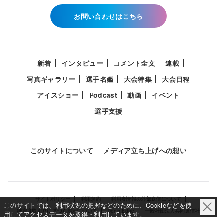
お問い合わせはこちら
新着
インタビュー
コメント全文
連載
写真ギャラリー
選手名鑑
大会特集
大会日程
アイスショー
Podcast
動画
イベント
選手支援
このサイトについて
メディア立ち上げへの想い
サイトポリシー
利用規約
利用者情報の外部送信について
このサイトでは、利用状況の把握などのために、Cookieなどを使
特定商取引法に基づく表示について
Deep Edge
一般社団法人共同通信社
用してアクセスデータを取得・利用しています。