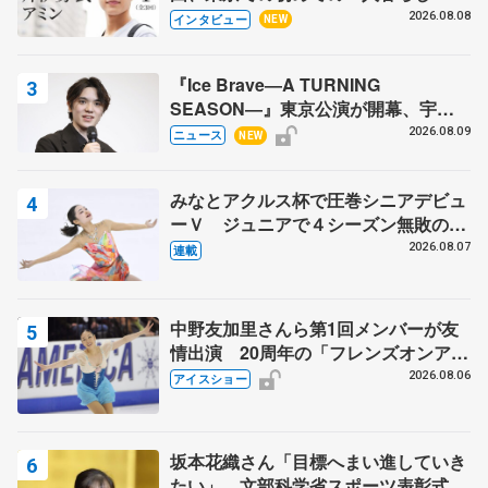
目スケーターの「今」に迫る
2026.08.08
インタビュー
NEW
『Ice Brave―A TURNING
SEASON―』東京公演が開幕、宇野
昌磨の『Ice Brave』にかける思いを
2026.08.09
ニュース
NEW
知る記事 5選
みなとアクルス杯で圧巻シニアデビュ
ーＶ ジュニアで４シーズン無敗の島
田麻央
2026.08.07
連載
中野友加里さんら第1回メンバーが友
情出演 20周年の「フレンズオンアイ
ス」 宮本賢二さん、有川梨絵さん、
2026.08.06
アイスショー
田村岳斗さんも
坂本花織さん「目標へまい進していき
たい」 文部科学省スポーツ表彰式で