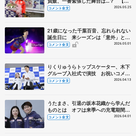
負飯、一番緊張した舞台は...？ 【東
北高校訪問】
2026.05.25
コメント全文
21歳になった千葉百音、忘れられない
誕生日に 来シーズンは「意外」と言
われたい 【ブルームオンアイス】
2026.05.01
コメント全文
りくりゅうらトップスケーター、木下
グループ入社式で演技 お祝いコメン
ト、呪文のように練習したが...【入社
2026.04.13
コメント全文
式後】
うたまさ、引退の坂本花織から学んだ
ものとは オフは来季への充電期間に
【世界フィギュア帰国時】
2026.04.01
コメント全文