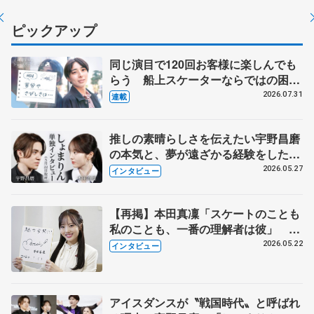
ピックアップ
同じ演目で120回お客様に楽しんでも
らう 船上スケーターならではの困難
とは 影響あったPIW前キャプテン松
2026.07.31
連載
永さんの存在
推しの素晴らしさを伝えたい宇野昌磨
の本気と、夢が遠ざかる経験をした本
田真凜の覚悟
2026.05.27
インタビュー
【再掲】本田真凜「スケートのことも
私のことも、一番の理解者は彼」 引
退時の単独インタビューで語った競技
2026.05.22
インタビュー
人生や家族、恋人、これからの夢…
アイスダンスが〝戦国時代〟と呼ばれ