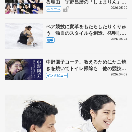
る理由 宇野昌磨の「しょまりん」ら
実力者が相次いで参戦 国内の競争激
2026.05.22
ニュース
化
ペア競技に変革をもたらしたりくりゅ
う 独自のスタイルを創造、発明した
【引退発表後②】
2026.04.24
連載
中野園子コーチ、教えるためにたこ焼
きを焼いてトイレ掃除も 他の競技に
も通用するという坂本花織の筋肉
2026.04.09
インタビュー