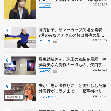
代表謝辞
2026.08.07
ニュース
岡万佑子、サマーカップ欠場を発表
7月のみなとアクルス杯は腰痛の影響
で
2026.08.07
ニュース
羽生結弦さん、珠玉の衣装を展示 伊
藤聡美さん制作の一点もの、矢口亨さ
んが撮影
2026.07.24
ニュース
夫が「思い出作りに」と後押しした海
外同行がミラノまで… 繁華街のリン
クでは不良のお兄さんも味方に 小林
2026.08.05
インタビュー
芳子さんが振り返るスケート人生