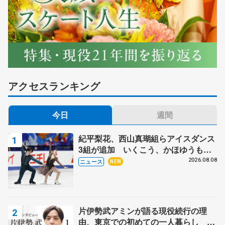
アクセスランキング
今日
週間
紀平梨花、西山真瑚組らアイスダンス
3組が追加 いくこう、かほゆうも、
木下グループ杯
2026.08.08
ニュース
NEW
片伊勢武アミンが語る現役続行の理
由、東京での初めての一人暮らし 注