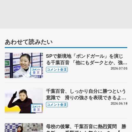
あわせて読みたい
SPで新境地「ボンドガール」を演じ
る千葉百音 「他にもダークとか、強い
女系の候補の曲は結構あったんですけ
2026.07.05
コメント全文
ど…」【全日本シニア強化合宿】
千葉百音、しっかり自分に勝つという
意識で 滑りの強さを表現できるよう
に筋力アップ【木下グループ/アカデミ
2026.06.18
コメント全文
ー練習公開】
母校の後輩、千葉百音に熱烈質問 勝