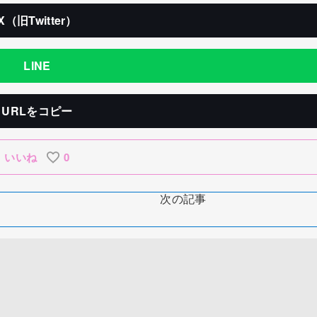
X（旧Twitter）
LINE
URLをコピー
いいね
0
次の記事