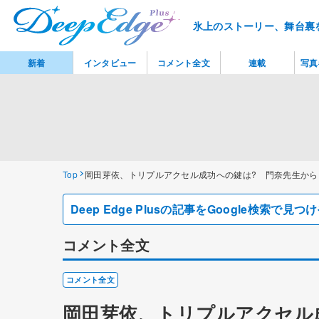
氷上のストーリー、舞台裏
新着
インタビュー
コメント全文
連載
写真
Top
岡田芽依、トリプルアクセル成功への鍵は? 門奈先生か
Deep Edge Plusの記事をGoogle検索で
コメント全文
コメント全文
岡田芽依、トリプルアクセル