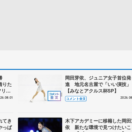
優勝
岡田芽依、ジュニア女子首位発
借りた
進 地元名古屋で「いい演技」
フリ
【みなとアクルス杯SP】
26.08.01
2026.08
コメント全文
れてき
木下アカデミーに移籍した岡田
やっぱ
依 新たな環境で見つけたいこ