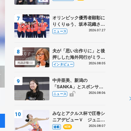
プに 島田麻央はたくさん
試合に出て国際大会へ【文
部科学省スポーツ表彰
オリンピック優秀者顕彰に
式】
りくりゅう、坂本花織さ
ん、団体メンバーら 8月
2026.07.27
ニュース
7日に文科省が表彰式、ブ
ルーノ・マルコット、中野
園子らコーチも
夫が「思い出作りに」と後
押しした海外同行がミラノ
まで… 繁華街のリンクで
2026.08.05
インタビュー
は不良のお兄さんも味方
に 小林芳子さんが振り返
中井亜美、新潟の
るスケート人生
「SANKA」とスポンサー
契約 「全力で応援」とコ
2026.08.06
ニュース
メント
みなとアクルス杯で圧巻シ
ニアデビューＶ ジュニア
で４シーズン無敗の島田麻
2026.08.07
連載
NEW