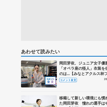
あわせて読みたい
岡田芽依、ジュニア女子
「オペラ座の怪人」衣装を
のは...【みなとアクルス杯
ー】
20
コメント全文
移籍して新しい環境にも慣
た岡田芽依 憧れの選手は