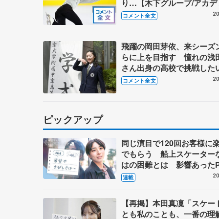
り…【木下グループ/アカデ
習公開】
20
コメント全文
飛躍の岡田芽依、来シーズ
らに上を目指す 憧れの浅
さん出身の高校で挑戦した
と 【中京大中京高入学
20
コメント全文
ピックアップ
同じ演目で120回お客様に
でもらう 船上スケーター
はの困難とは 影響あったP
キャプテン松永さんの存在
20
連載
【再掲】本田真凜「スケー
とも私のことも、一番の理