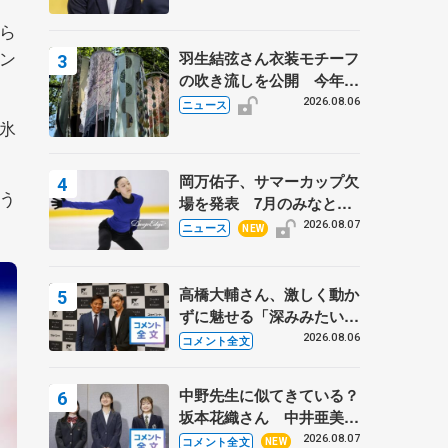
ら
ン
羽生結弦さん衣装モチーフ
の吹き流しを公開 今年は
「春よ、来い」、仙台の瑞
2026.08.06
ニュース
鳳殿
氷
岡万佑子、サマーカップ欠
う
場を発表 7月のみなとア
クルス杯は腰痛の影響で
2026.08.07
ニュース
NEW
高橋大輔さん、激しく動か
ずに魅せる「深みみたいな
ものは出てきている？」
2026.08.06
コメント全文
〝兄さん〟と慕うレジェン
ド野村忠宏さんと和気あい
中野先生に似てきている？
あい
坂本花織さん 中井亜美は
クリケットのサマーキャン
2026.08.07
コメント全文
NEW