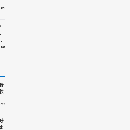
.01
芽
い
か
」
.08
野
験
.27
呼
ま