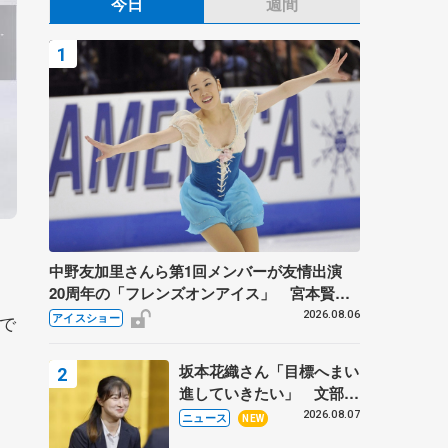
今日
週間
中野友加里さんら第1回メンバーが友情出演
20周年の「フレンズオンアイス」 宮本賢二
さん、有川梨絵さん、田村岳斗さんも
2026.08.06
で
アイスショー
坂本花織さん「目標へまい
進していきたい」 文部科
学省スポーツ表彰式で代表
2026.08.07
ニュース
NEW
謝辞