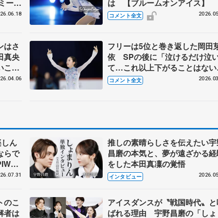
ミー練
は 【ブルームオンアイス】
26.06.18
2026.05
コメント全文
ンはさ
フリーは5位と巻き返した岡田
田真央
依 SPの後に「泣けるだけ泣
いこ
て…これ以上下がることはない
式】
ら思いっきり、しっかりやろう
26.04.06
2026.03
コメント全文
【世界ジュニア選手権女子フリ
ー】
楽しん
推しの素晴らしさを伝えたい宇
ならで
昌磨の本気と、夢が遠ざかる経
IW前
をした本田真凜の覚悟
26.07.31
2026.05
インタビュー
トのこ
アイスダンスが〝戦国時代〟と
解者は
ばれる理由 宇野昌磨の「しょ