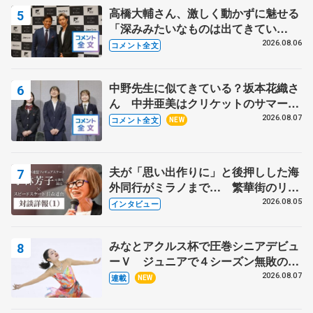
高橋大輔さん、激しく動かずに魅せる
「深みみたいなものは出てきてい
る？」 〝兄さん〟と慕うレジェンド
2026.08.06
コメント全文
野村忠宏さんと和気あいあい
中野先生に似てきている？坂本花織さ
ん 中井亜美はクリケットのサマーキ
ャンプに 島田麻央はたくさん試合に
2026.08.07
コメント全文
NEW
出て国際大会へ【文部科学省スポーツ
表彰式】
夫が「思い出作りに」と後押しした海
外同行がミラノまで… 繁華街のリン
クでは不良のお兄さんも味方に 小林
2026.08.05
インタビュー
芳子さんが振り返るスケート人生
みなとアクルス杯で圧巻シニアデビュ
ーＶ ジュニアで４シーズン無敗の島
田麻央
2026.08.07
連載
NEW