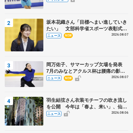
田村岳斗さんも
坂本花織さん「目標へまい進していき
たい」 文部科学省スポーツ表彰式で
代表謝辞
2026.08.07
ニュース
NEW
岡万佑子、サマーカップ欠場を発表
7月のみなとアクルス杯は腰痛の影響
で
2026.08.07
ニュース
NEW
羽生結弦さん衣装モチーフの吹き流し
を公開 今年は「春よ、来い」、仙台
の瑞鳳殿
2026.08.06
ニュース