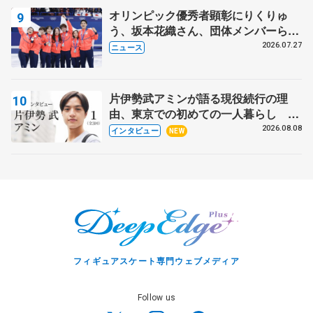
オリンピック優秀者顕彰にりくりゅ
う、坂本花織さん、団体メンバーら
8月7日に文科省が表彰式、ブルーノ・
2026.07.27
ニュース
マルコット、中野園子らコーチも
片伊勢武アミンが語る現役続行の理
由、東京での初めての一人暮らし 注
目スケーターの「今」に迫る
2026.08.08
インタビュー
NEW
フィギュアスケート専門ウェブメディア
Follow us