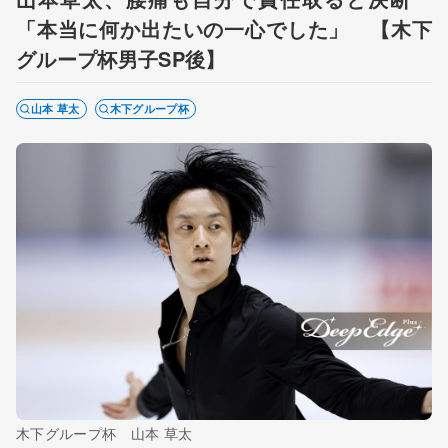
「本当に何か出たいの一心でした」 【木下
グループ杯男子SP後】
山本 草太
木下グループ杯
木下グループ杯 山本 草太