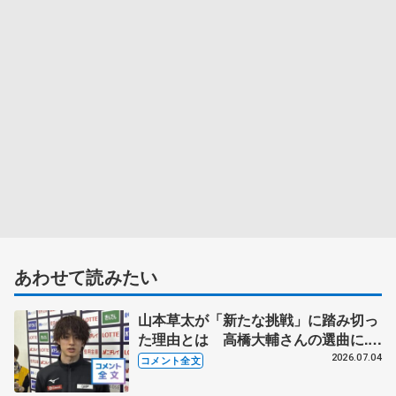
あわせて読みたい
山本草太が「新たな挑戦」に踏み切っ
た理由とは 高橋大輔さんの選曲に...
【全日本シニア合宿】
2026.07.04
コメント全文