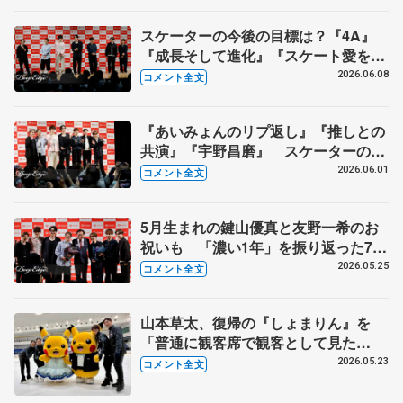
スケーターの今後の目標は？『4A』
『成長そして進化』『スケート愛を深
める』 真剣勝負のゲームコーナーも
2026.06.08
コメント全文
【コラントッテ・トークイベント④】
『あいみょんのリプ返し』『推しとの
共演』『宇野昌磨』 スケーターの三
大ニュースは？【コラントッテ・トー
2026.06.01
コメント全文
クイベント③】
5月生まれの鍵山優真と友野一希のお
祝いも 「濃い1年」を振り返った7人
【コラントッテ・トークイベント②】
2026.05.25
コメント全文
山本草太、復帰の『しょまりん』を
「普通に観客席で観客として見た
い」 青木祐奈、宮原知子さん、田中
2026.05.23
コメント全文
刑事さんも思い語る【日本スケート連
盟・基礎スケート教室 横浜】