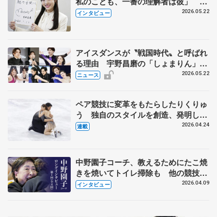
私のことも、一番の理解者は彼」 引
退時の単独インタビューで語った競技
2026.05.22
インタビュー
人生や家族、恋人、これからの夢…
アイスダンスが〝戦国時代〟と呼ばれ
る理由 宇野昌磨の「しょまりん」ら
実力者が相次いで参戦 国内の競争激
2026.05.22
ニュース
化
ペア競技に変革をもたらしたりくりゅ
う 独自のスタイルを創造、発明した
【引退発表後②】
2026.04.24
連載
中野園子コーチ、教えるためにたこ焼
きを焼いてトイレ掃除も 他の競技に
も通用するという坂本花織の筋肉
2026.04.09
インタビュー