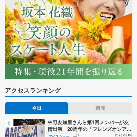
アクセスランキング
今日
週間
中野友加里さんら第1回メンバーが友
情出演 20周年の「フレンズオンアイ
ス」 宮本賢二さん、有川梨絵さん、
2026.08.06
アイスショー