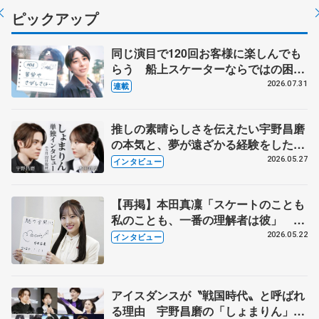
ピックアップ
同じ演目で120回お客様に楽しんでも
らう 船上スケーターならではの困難
とは 影響あったPIW前キャプテン松
2026.07.31
連載
永さんの存在
推しの素晴らしさを伝えたい宇野昌磨
の本気と、夢が遠ざかる経験をした本
田真凜の覚悟
2026.05.27
インタビュー
【再掲】本田真凜「スケートのことも
私のことも、一番の理解者は彼」 引
退時の単独インタビューで語った競技
2026.05.22
インタビュー
人生や家族、恋人、これからの夢…
アイスダンスが〝戦国時代〟と呼ばれ
る理由 宇野昌磨の「しょまりん」ら