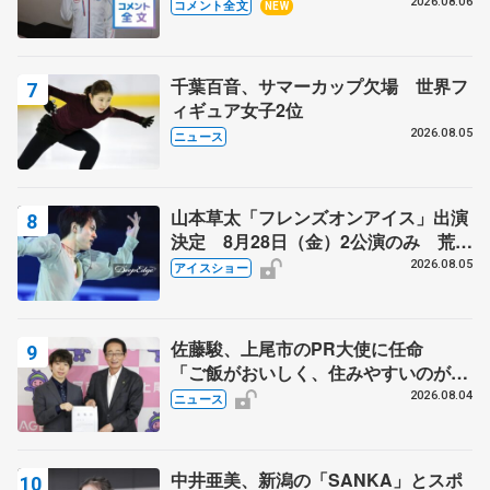
SP】
2026.08.06
コメント全文
NEW
千葉百音、サマーカップ欠場 世界フ
ィギュア女子2位
2026.08.05
ニュース
山本草太「フレンズオンアイス」出演
決定 8月28日（金）2公演のみ 荒川
静香さんプロデュース、20周年のアイ
2026.08.05
アイスショー
スショー
佐藤駿、上尾市のPR大使に任命
「ご飯がおいしく、住みやすいのが魅
力」
2026.08.04
ニュース
中井亜美、新潟の「SANKA」とスポ