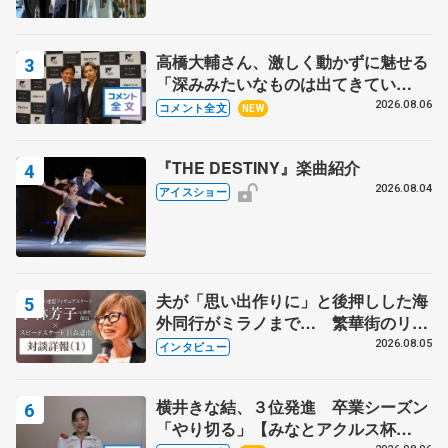
高橋大輔さん、激しく動かずに魅せる
「深みみたいなものは出てきてい
る？」 〝兄さん〟と慕うレジェンド
2026.08.06
コメント全文
NEW
野村忠宏さんと和気あいあい
『THE DESTINY』楽曲紹介
2026.08.04
アイスショー
夫が「思い出作りに」と後押しした海
外同行がミラノまで… 繁華街のリン
クでは不良のお兄さんも味方に 小林
2026.08.05
インタビュー
芳子さんが振り返るスケート人生
横井きな結、３位発進 卒業シーズン
「やり切る」【みなとアクルス杯