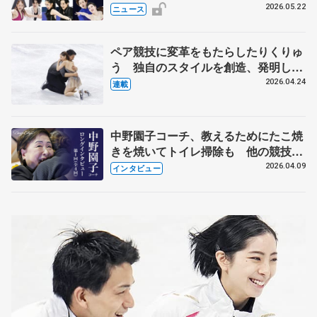
実力者が相次いで参戦 国内の競争激
2026.05.22
ニュース
化
ペア競技に変革をもたらしたりくりゅ
う 独自のスタイルを創造、発明した
【引退発表後②】
2026.04.24
連載
中野園子コーチ、教えるためにたこ焼
きを焼いてトイレ掃除も 他の競技に
も通用するという坂本花織の筋肉
2026.04.09
インタビュー