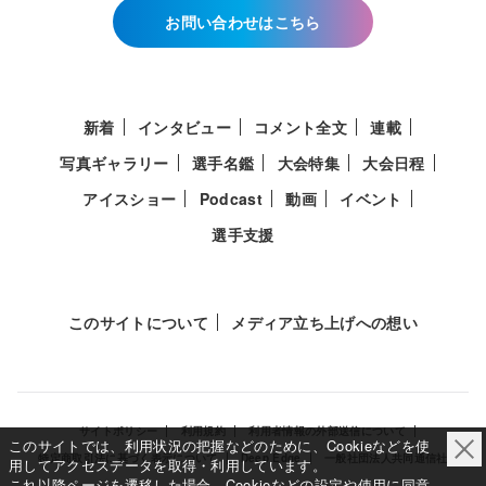
お問い合わせはこちら
新着
インタビュー
コメント全文
連載
写真ギャラリー
選手名鑑
大会特集
大会日程
アイスショー
Podcast
動画
イベント
選手支援
このサイトについて
メディア立ち上げへの想い
サイトポリシー
利用規約
利用者情報の外部送信について
このサイトでは、利用状況の把握などのために、Cookieなどを使
特定商取引法に基づく表示について
Deep Edge
一般社団法人共同通信社
用してアクセスデータを取得・利用しています。
これ以降ページを遷移した場合、Cookieなどの設定や使用に同意