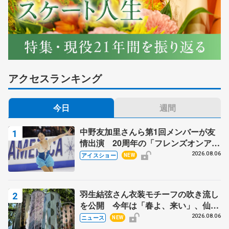
アクセスランキング
今日
週間
中野友加里さんら第1回メンバーが友
情出演 20周年の「フレンズオンアイ
ス」 宮本賢二さん、有川梨絵さん、
2026.08.06
アイスショー
NEW
田村岳斗さんも
羽生結弦さん衣装モチーフの吹き流し
を公開 今年は「春よ、来い」、仙台
の瑞鳳殿
2026.08.06
ニュース
NEW