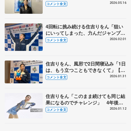
ンフランシスコで
2026.05.16
コメント全文
4回転に挑み続ける住吉りをん「狙い
にいってしまった、力んだジャンプに
なってすごく悔しい」【国民スポーツ
2026.02.01
コメント全文
大会冬季大会成年女子フリー】
住吉りをん、風邪で2日間寝込み「1日
は、もう立つこともできなくて」【国
民スポーツ大会冬季大会成年女子
2026.01.31
コメント全文
SP】
住吉りをん「このまま続けても同じ結
果になるのでチャレンジ」 4年後へ
神宮の拠点は変えず、トレーニングな
2026.01.12
コメント全文
ど根本から改革へ 【日本学生氷上競
技選手権･女子フリー】