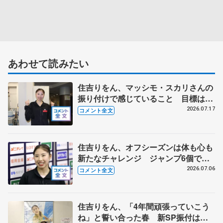
あわせて読みたい
住吉りをん、マッシモ・スカリさんの
振り付けで感じていること 目標は、
全日本を笑顔で終える 【アクアカッ
2026.07.17
コメント全文
プ女子SP】
住吉りをん、オフシーズンは体も心も
新たなチャレンジ ジャンプ6個で充
実したプログラムに 【全日本シニア
2026.07.06
コメント全文
強化合宿】
住吉りをん、「4年間頑張っていこう
ね」と誓い合った春 新SP振付はサ