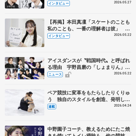
田真凜の覚悟
2026.05.27
インタビュー
【再掲】本田真凜「スケートのことも
私のことも、一番の理解者は彼」 引
退時の単独インタビューで語った競技
2026.05.22
インタビュー
人生や家族、恋人、これからの夢…
アイスダンスが〝戦国時代〟と呼ばれ
る理由 宇野昌磨の「しょまりん」ら
実力者が相次いで参戦 国内の競争激
2026.05.22
ニュース
化
ペア競技に変革をもたらしたりくりゅ
う 独自のスタイルを創造、発明した
【引退発表後②】
2026.04.24
連載
中野園子コーチ、教えるためにたこ焼
きを焼いてトイレ掃除も 他の競技に