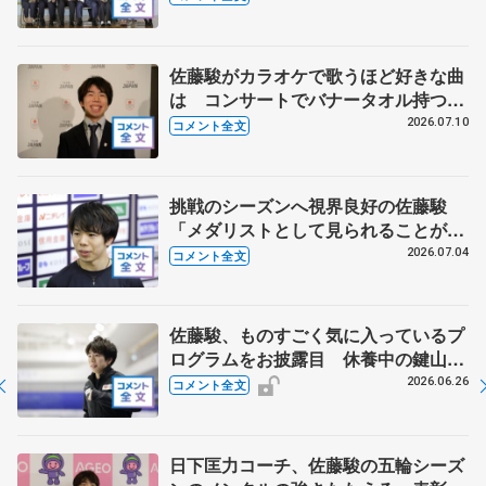
るなら？ 【JOCスポーツ賞表彰
式】
佐藤駿がカラオケで歌うほど好きな曲
は コンサートでバナータオル持つ観
客に感謝 【オリンピックコンサー
2026.07.10
コメント全文
ト】
挑戦のシーズンへ視界良好の佐藤駿
「メダリストとして見られることが自
信につながる」【全日本シニア強化合
2026.07.04
コメント全文
宿】
佐藤駿、ものすごく気に入っているプ
ログラムをお披露目 休養中の鍵山優
真と話していることは 【ドリーム・
2026.06.26
コメント全文
オン・アイス2026】
日下匡力コーチ、佐藤駿の五輪シーズ