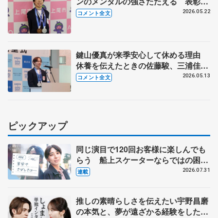
ンのメンタルの強さたたえる 表彰式
に2人で出席 【上尾市栄誉賞】
2026.05.22
コメント全文
鍵山優真が来季安心して休める理由
休養を伝えたときの佐藤駿、三浦佳生
の反応は 【横浜市スポーツ栄誉賞・
2026.05.13
コメント全文
神奈川県知事の表敬訪問】
ピックアップ
同じ演目で120回お客様に楽しんでも
らう 船上スケーターならではの困難
とは 影響あったPIW前キャプテン松
2026.07.31
連載
永さんの存在
推しの素晴らしさを伝えたい宇野昌磨
の本気と、夢が遠ざかる経験をした本