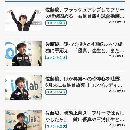
佐藤駿、ブラッシュアップしてフリー
の構成固める 右足首痛も試合勘磨く
ため東日本学生出場へ 【東京選手権
2025.09.21
コメント全文
男子フリー】
佐藤駿、迷って投入の4回転ルッツ成
功に手応え 「優真、佳生と、また3
人でイタリアに戻ってこられるよう
2025.09.15
コメント全文
に」【ロンバルディア杯・男子フリー
後】
佐藤駿、けが再発への恐怖心を吐露
6月末に右足首故障【ロンバルディア
杯・男子SP後】
2025.09.13
コメント全文
佐藤駿、状態上向き「フリーではもし
かしたら」 鍵山優真や三浦佳生とは
食事「いろいろ話したり」 【ロンバ
2025.09.12
コメント全文