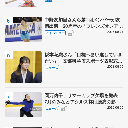
中野友加里さんら第1回メンバーが友
情出演 20周年の「フレンズオンアイ
ス」 宮本賢二さん、有川梨絵さん、
2026.08.06
アイスショー
田村岳斗さんも
坂本花織さん「目標へまい進していき
たい」 文部科学省スポーツ表彰式で
代表謝辞
2026.08.07
ニュース
岡万佑子、サマーカップ欠場を発表
7月のみなとアクルス杯は腰痛の影響
で
2026.08.07
ニュース