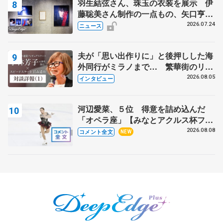
羽生結弦さん、珠玉の衣装を展示 伊
藤聡美さん制作の一点もの、矢口亨さ
んが撮影
2026.07.24
ニュース
夫が「思い出作りに」と後押しした海
外同行がミラノまで… 繁華街のリン
クでは不良のお兄さんも味方に 小林
2026.08.05
インタビュー
芳子さんが振り返るスケート人生
河辺愛菜、５位 得意を詰め込んだ
「オペラ座」【みなとアクルス杯フリ
ー】
2026.08.08
コメント全文
NEW