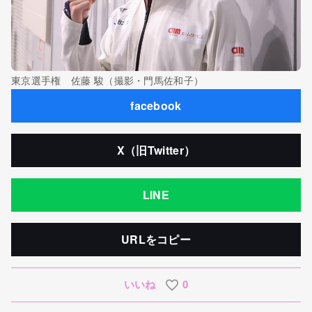
東京選手権 佐藤 駿（撮影・門馬佐和子）
facebook
X（旧Twitter）
LINE
URLをコピー
いいね
0