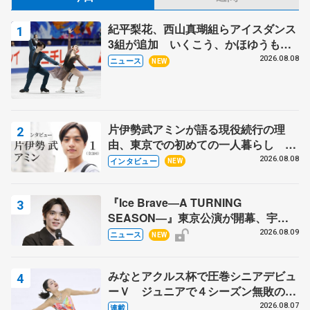
紀平梨花、西山真瑚組らアイスダンス
3組が追加 いくこう、かほゆうも、
木下グループ杯
2026.08.08
ニュース
NEW
片伊勢武アミンが語る現役続行の理
由、東京での初めての一人暮らし 注
目スケーターの「今」に迫る
2026.08.08
インタビュー
NEW
『Ice Brave―A TURNING
SEASON―』東京公演が開幕、宇野
昌磨の『Ice Brave』にかける思いを
2026.08.09
ニュース
NEW
知る記事 5選
みなとアクルス杯で圧巻シニアデビュ
ーＶ ジュニアで４シーズン無敗の島
田麻央
2026.08.07
連載