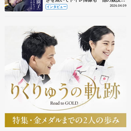
も通用するという坂本花織の筋肉
2026.04.09
インタビュー