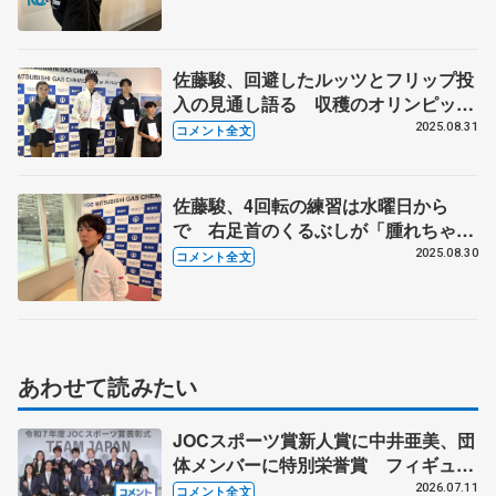
ルディア杯公式練習後】
佐藤駿、回避したルッツとフリップ投
入の見通し語る 収穫のオリンピック
シーズン初戦優勝【MGC三菱ガス化
2025.08.31
コメント全文
学アイスアリーナトロフィー男子フリ
ー後】
佐藤駿、4回転の練習は水曜日から
で 右足首のくるぶしが「腫れちゃっ
て」 【MGC三菱ガス化学アイスア
2025.08.30
コメント全文
リーナトロフィー男子SP後】
あわせて読みたい
JOCスポーツ賞新人賞に中井亜美、団
体メンバーに特別栄誉賞 フィギュア
スケートに別のスポーツを組み合わせ
2026.07.11
コメント全文