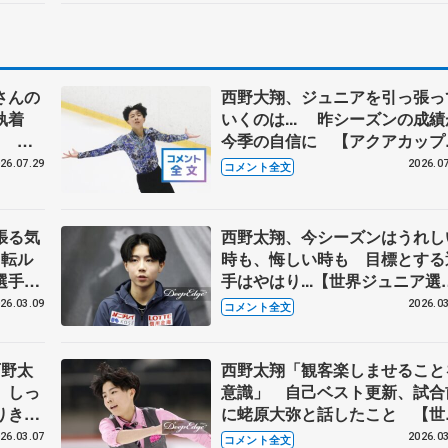
さんの
西野大翔、ジュニアを引っ張っ
な執着
いくのは... 昨シーズンの成績
こと
今季の自信に 【アクアカップ
子フリ
ュニア男子SP】
26.07.29
2026.07
コメント全文
張る気
西野太翔、今シーズンはうれし
回転ル
時も、悔しい時も 目標とする
選手
手はやはり...【世界ジュニア選
権男子一夜明け】
26.03.09
2026.03
コメント全文
西野太
西野太翔「観客楽しませること
、しっ
意識」 自己ベスト更新、試合
りきれ
に蛯原大弥と話したこと 【世
男子フ
ジュニア選手権SP後】
26.03.07
2026.03
コメント全文