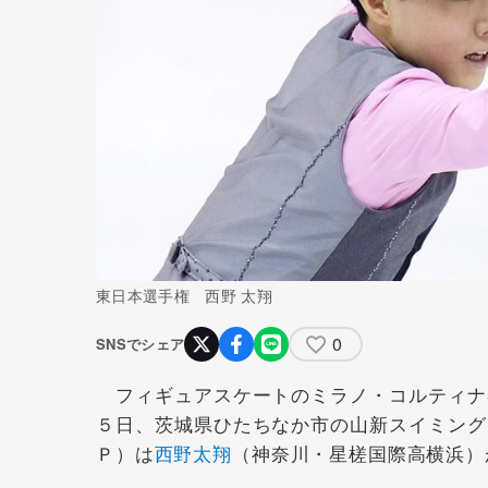
東日本選手権 西野 太翔
0
SNSでシェア
フィギュアスケートのミラノ・コルティナ
５日、茨城県ひたちなか市の山新スイミング
Ｐ）は
西野太翔
（神奈川・星槎国際高横浜）