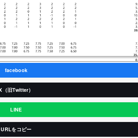
facebook
X（旧Twitter）
LINE
URLをコピー