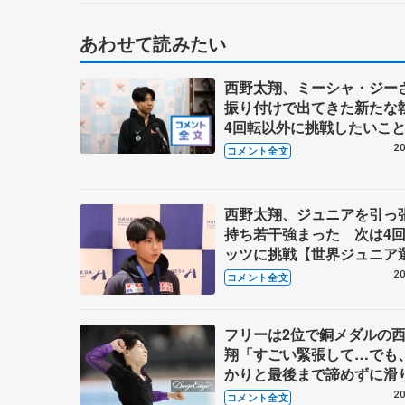
あわせて読みたい
西野太翔、ミーシャ・ジー
振り付けで出てきた新た
4回転以外に挑戦したい
【アクアカップジュニア男
20
コメント全文
ー】
西野太翔、ジュニアを引っ
持ち若干強まった 次は4
ッツに挑戦【世界ジュニア
権・帰国後囲み】
20
コメント全文
フリーは2位で銅メダルの
翔「すごい緊張して…でも
かりと最後まで諦めずに滑
た」【世界ジュニア選手権
20
コメント全文