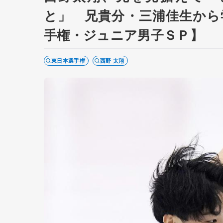
と」 兄貴分・三浦佳生から
手権・ジュニア男子ＳＰ】
東日本選手権
西野 太翔