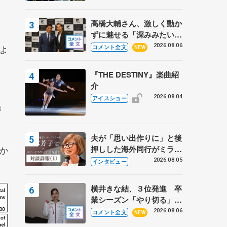
高橋大輔さん、激しく動か
ずに魅せる「深みみたいな
ものは出てきている？」
2026.08.06
よ
コメント全文
NEW
〝兄さん〟と慕うレジェン
ド野村忠宏さんと和気あい
『THE DESTINY』楽曲紹
あい
介
2026.08.04
アイスショー
」
夫が「思い出作りに」と後
か
押しした海外同行がミラノ
まで… 繁華街のリンクで
2026.08.05
インタビュー
は不良のお兄さんも味方
に 小林芳子さんが振り返
横井きな結、３位発進 卒
るスケート人生
業シーズン「やり切る」
【みなとアクルス杯SP】
2026.08.06
コメント全文
NEW