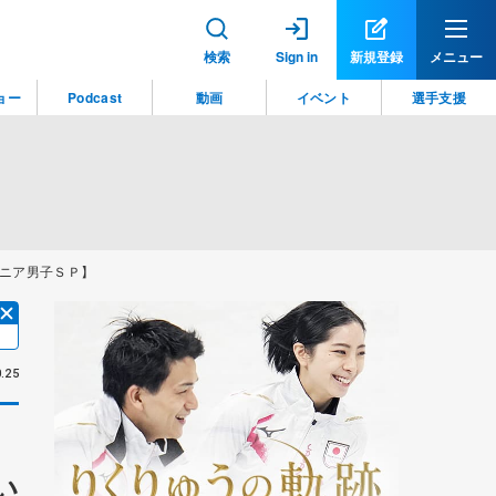
検索
Sign in
新規登録
メニュー
ョー
Podcast
動画
イベント
選手支援
ニア男子ＳＰ】
.25
い