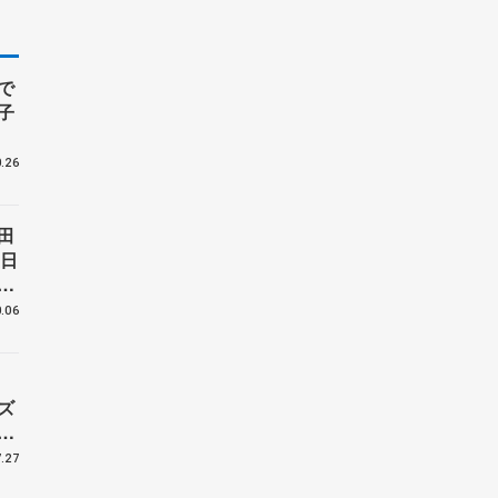
で
子
.26
田
生日
い
ラ
.06
ズ
ア
.27