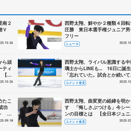
星南２
西野太翔、鮮やか２種類４回転
太翔Ｖ
圧勝 東日本選手権ジュニア男
フリー
25.10.26
2025.10
ニュース
から頑
西野太翔、ライバル意識する中
ーティ
璃士からLINEも... 16日に誕
 【東
「忘れていた。試合とか続いて
フリ
て」 【ジュニアGP第6戦ポー
25.10.26
2025.10
コメント全文
ンド大会帰国】
めたこ
西野太翔、曲変更の経緯を明か
成功
す 「悔しさぶつける」今シー
喫－
ンの目標とは 【全日本ジュニ
ア大会
合宿コメント全文】
25.09.18
2025.07
コメント全文