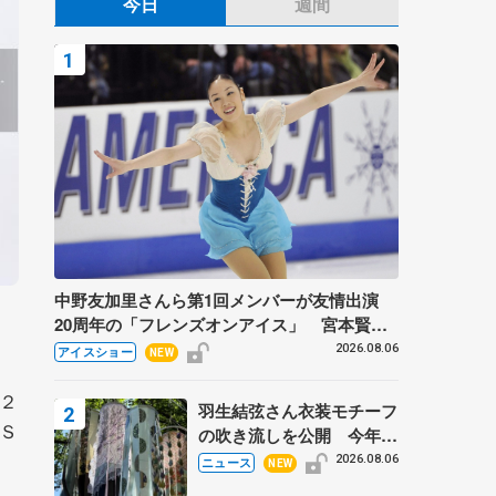
今日
週間
中野友加里さんら第1回メンバーが友情出演
20周年の「フレンズオンアイス」 宮本賢二
さん、有川梨絵さん、田村岳斗さんも
2026.08.06
アイスショー
NEW
２
羽生結弦さん衣装モチーフ
Ｓ
の吹き流しを公開 今年は
「春よ、来い」、仙台の瑞
2026.08.06
ニュース
NEW
鳳殿