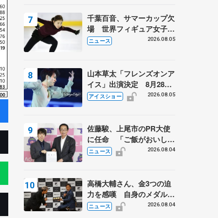
千葉百音、サマーカップ欠
場 世界フィギュア女子2
位
2026.08.05
ニュース
山本草太「フレンズオンア
イス」出演決定 8月28日
（金）2公演のみ 荒川静
2026.08.05
アイスショー
香さんプロデュース、20
周年のアイスショー
佐藤駿、上尾市のPR大使
に任命 「ご飯がおいし
く、住みやすいのが魅力」
2026.08.04
ニュース
高橋大輔さん、金3つの迫
力を感嘆 自身のメダルは
「どちらに？」 〝リス兄
2026.08.04
ニュース
弟〟オリンピック3連覇の