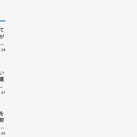
て
が
ジ
.28
い
選
手
.07
を
前
界
.05